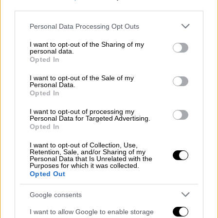
μετά από
15 ημέρες
και θα αρχίσουν να
third parties.
διατίθενται στην αγορά εισαγόμενα
Please note that this website/app uses one or more Google
Personal Data Processing Opt Outs
σκευάσματα, όπως εισπνεόμενα. Παράλληλα
services and may gather and store information including but
ο
Ιατρικός Σύλλογος Θεσσαλονίκης
, ζητάει
not limited to your visit or usage behaviour. You may click to
I want to opt-out of the Sharing of my
personal data.
την αλλαγή στη δυνατότητα εκτέλεσης μίας
grant or deny consent to Google and its third-party tags to
Opted In
ηλεκτρονικής συνταγής
, μόνο από ένα
use your data for below specified purposes in below Google
consent section.
φαρμακείο
, καθώς πολλοί ασθενείς είναι
I want to opt-out of the Sale of my
Personal Data.
υποχρεωμένοι να προμηθεύονται από
Opted In
διαφορετικά φαρμακεία,
σκευάσματα
.
I want to opt-out of processing my
Personal Data for Targeted Advertising.
Opted In
I want to opt-out of Collection, Use,
Retention, Sale, and/or Sharing of my
Personal Data that Is Unrelated with the
Purposes for which it was collected.
Opted Out
video
Google consents
I want to allow Google to enable storage