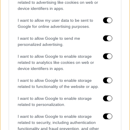
related to advertising like cookies on web or
device identifiers in apps.
Αυξάνονται οι αεροδιακομιδές
I want to allow my user data to be sent to
παιδιών σε νοσοκομεία της Αθήνας
Google for online advertising purposes.
Την ίδια ώρα, σύμφωνα με το ρεπορτάζ του
I want to allow Google to send me
personalized advertising.
Open
, αύξηση καταγράφουν οι
αεροδιακομιδές παιδιών σε νοσοκομεία της
I want to allow Google to enable storage
Αθήνας
, ενώ αρκετοί ανήλικοι νοσηλεύονται
related to analytics like cookies on web or
με ιώσεις στις
μονάδες εντατικής
device identifiers in apps.
θεραπείας παίδων
.
I want to allow Google to enable storage
related to functionality of the website or app.
Σύμφωνα με τα στοιχεία από την ΠΟΕΔΗΝ,
55 παιδιά νοσηλεύονται στις ΜΕΘ σε όλη τη
I want to allow Google to enable storage
χώρα
. Ειδικότερα στην
περιφέρεια
related to personalization.
καταγράφονται
23 νοσηλείες
με την
I want to allow Google to enable storage
πληρότητα
στο ΠΑΓΝΗ και στο νοσοκομείο
related to security, including authentication
του Ρίου να αγγίζει το 100%.
functionality and fraud prevention, and other