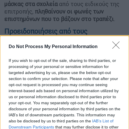
μάσκας στα σχολεία
από τους ειδικούς της
επιτροπής,
πληθαίνουν οι φωνές των
επιστημόνων που το βάζουν στο τραπέζι
.
Προειδοποιήσεις από τους
επιστήμονες
Do Not Process My Personal Information
Οι επιστήμονες υποστηρίζουν ότι το
άνοιγμα των σχολείων
θα προκαλέσει
If you wish to opt-out of the sale, sharing to third parties, or
διασπορά των ιώσεων
, που θα επηρεάσει και
processing of your personal or sensitive information for
targeted advertising by us, please use the below opt-out
ανθρώπους
μεγαλύτερων ηλικιών
, με τις
section to confirm your selection. Please note that after your
προβλέψεις να δείχνουν
διπλασιασμό
opt-out request is processed you may continue seeing
κρουσμάτων γρίπης και αναπνευστικών ιών
interest-based ads based on personal information utilized by
έως τα
τέλη Ιανουαρίου
, που θα επιδεινώσει
us or personal information disclosed to third parties prior to
το
σοβαρό πρόβλημα της έλλειψης
your opt-out. You may separately opt-out of the further
disclosure of your personal information by third parties on the
φαρμάκων
.
IAB’s list of downstream participants. This information may
also be disclosed by us to third parties on the
IAB’s List of
Οι φαρμακευτικές εταιρίες πάντως άνοιξαν
Downstream Participants
that may further disclose it to other