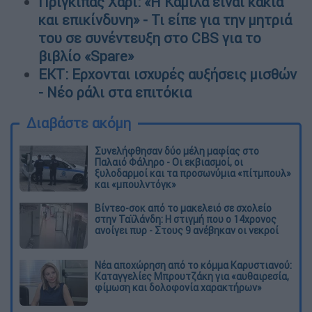
Πρίγκιπας Χάρι: «H Καμίλα είναι κακιά
και επικίνδυνη» - Τι είπε για την μητριά
του σε συνέντευξη στο CBS για το
βιβλίο «Spare»
EKT: Ερχονται ισχυρές αυξήσεις μισθών
- Νέο ράλι στα επιτόκια
Διαβάστε ακόμη
Συνελήφθησαν δύο μέλη μαφίας στο
Παλαιό Φάληρο - Οι εκβιασμοί, οι
ξυλοδαρμοί και τα προσωνύμια «πίτμπουλ»
και «μπουλντόγκ»
Βίντεο-σοκ από το μακελειό σε σχολείο
στην Ταϊλάνδη: Η στιγμή που ο 14χρονος
ανοίγει πυρ - Στους 9 ανέβηκαν οι νεκροί
Νέα αποχώρηση από το κόμμα Καρυστιανού:
Καταγγελίες Μπρουτζάκη για «αυθαιρεσία,
φίμωση και δολοφονία χαρακτήρων»