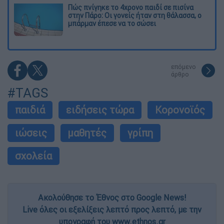
Πώς πνίγηκε το 4χρονο παιδί σε πισίνα
στην Πάρο: Οι γονείς ήταν στη θάλασσα, ο
μπάρμαν έπεσε να το σώσει
επόμενο
άρθρο
#TAGS
παιδιά
ειδήσεις τώρα
Κορονοϊός
ιώσεις
μαθητές
γρίπη
σχολεία
Ακολούθησε το Έθνος στο Google News!
Live όλες οι εξελίξεις λεπτό προς λεπτό, με την
υπογραφή του www.ethnos.gr