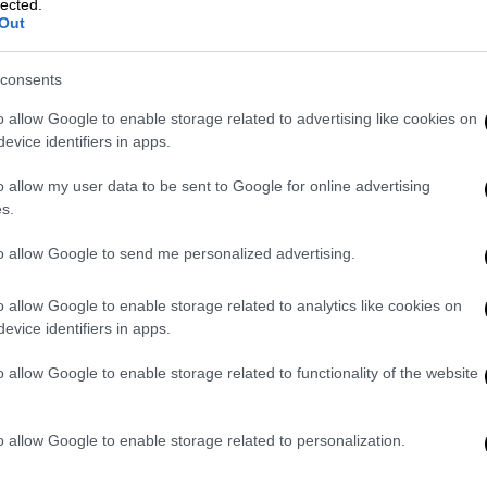
lected.
πραγματικές ανάγκες των νοσοκομείων στην
Out
os.gr ο κ. Στόκκος.
consents
 «Μαμάτσειου» Νοσοκομείου Κοζάνης
o allow Google to enable storage related to advertising like cookies on
ς σε περιόδους μεγάλης ανάγκης μπορούν να
evice identifiers in apps.
o allow my user data to be sent to Google for online advertising
ερημένα η ΜΕΘ»
s.
άτσειο» Νοσοκομείο
Κοζάνης
εξυπηρετεί
to allow Google to send me personalized advertising.
έσσερις νομούς της Περιφέρειας Δυτικής
λλα νοσοκομεία της περιοχής περιθάλπει
o allow Google to enable storage related to analytics like cookies on
evice identifiers in apps.
ενών.
o allow Google to enable storage related to functionality of the website
ργανόγραμμα πέντε θέσεις γιατρών για τη
α πολλά χρόνια δε λειτουργούσε ΜΕΘ
.
εις για τέσσερις εντατικολόγους
o allow Google to enable storage related to personalization.
κά, αν και προσελήφθησαν για την Κοζάνη,