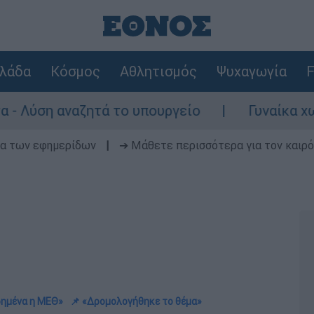
λάδα
Κόσμος
Αθλητισμός
Ψυχαγωγία
F
αναζητά το υπουργείο
Γυναίκα χωρίς τις 
δα των εφημερίδων
|
➔ Μάθετε περισσότερα για τον καιρό
ρημένα η ΜΕΘ»
📌 «Δρομολογήθηκε το θέμα»