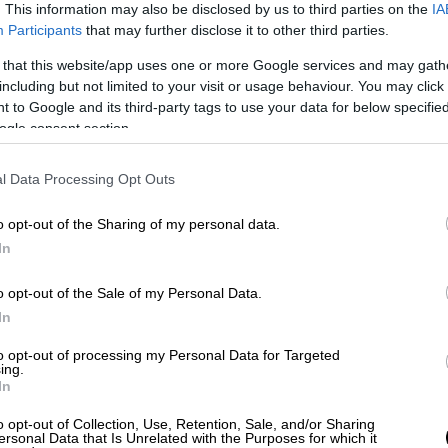
γος
, η οποία, μάλιστα
μετακινείται
. This information may also be disclosed by us to third parties on the
IA
Participants
that may further disclose it to other third parties.
τητα, από άλλη κλινική του
νοσοκομείου
,
το οργανόγραμμα πέντε οργανικές θέσεις
 that this website/app uses one or more Google services and may gath
ραπείας.
including but not limited to your visit or usage behaviour. You may click 
 to Google and its third-party tags to use your data for below specifi
 φορές κρίθηκε ως επιτακτική η διακομιδή
ogle consent section.
 νοσοκομείων άλλων πόλεων
, αφού δεν
θμός γιατρών, για να τους εξυπηρετήσει.
l Data Processing Opt Outs
ο εντατικολόγοι, αλλά ο ένας ζήτησε και
o opt-out of the Sharing of my personal data.
είο της Βόρειας Ελλάδας, αυτό των
In
ν κατάσταση
λόγω του τεράστιου φόρτου
o opt-out of the Sale of my Personal Data.
πό εδώ και ουσιαστικά η ΜΕΘ του
In
τουργήσει με έναν εντατικολόγο και μία
ειλα επιστολές για το πρόβλημα παντού και
to opt-out of processing my Personal Data for Targeted
ing.
ρύξει θέση εντατικολόγου
. Αναμένουμε να
In
ξη. Σήμερα στο νοσοκομείο της Πτολεμαΐδας
o opt-out of Collection, Use, Retention, Sale, and/or Sharing
 Δυστυχώς,
η Γ΄ ΥΠΕ δεν έδωσε στο
ersonal Data that Is Unrelated with the Purposes for which it