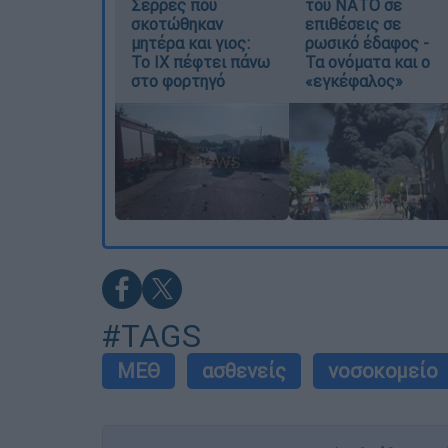
Σέρρες που
του ΝΑΤΟ σε
σκοτώθηκαν
επιθέσεις σε
μητέρα και γιος:
ρωσικό έδαφος -
Το ΙΧ πέφτει πάνω
Τα ονόματα και ο
στο φορτηγό
«εγκέφαλος»
#TAGS
ΜΕΘ
ασθενείς
νοσοκομείο