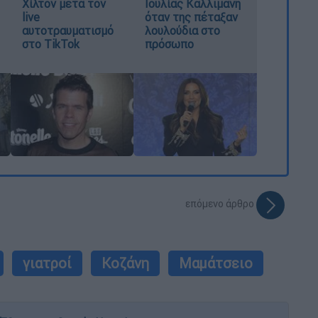
Χίλτον μετά τον
Ιουλίας Καλλιμάνη
live
όταν της πέταξαν
αυτοτραυματισμό
λουλούδια στο
στο TikTok
πρόσωπο
επόμενο άρθρο
γιατροί
Κοζάνη
Μαμάτσειο