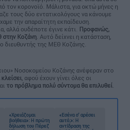
πό τον κορονοϊό. Μάλιστα, για οκτώ μήνες η
αζε τους δύο εντατικολόγους να κάνουμε
είχαμε την απαραίτητη εκπαίδευση.
α, αλλά ουδέποτε έγινε κάτι.
Προφανώς,
Θ στην Κοζάνη
. Αυτό δείχνει η κατάσταση,
ι ο διευθυντής της ΜΕΘ Κοζάνης.
ειου» Νοσοκομείου Κοζάνης ανέφεραν στο
 κλείσει
, αφού έχουν γίνει όλες οι
και
το πρόβλημα πολύ σύντομα θα επιλυθεί
.
«Χρειάζομαι
«Εσένα σ’ αρέσει
βοήθεια»: Η πρώτη
αυτό;»: Η
δήλωση του Πέρεζ
αντίδραση της