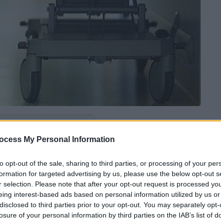
 το ΕΘΝΟΣ στη Google
ocess My Personal Information
ατικής Θεραπείας
του «
Μαμάτσειου
»
to opt-out of the sale, sharing to third parties, or processing of your per
ναι δυνατό να λειτουργήσει επαρκώς
εξαιτίας
formation for targeted advertising by us, please use the below opt-out s
ένων
γιατρών
, επισημαίνει στο
ethnos.gr
ο
r selection. Please note that after your opt-out request is processed y
Στόκκος
.
eing interest-based ads based on personal information utilized by us or
disclosed to third parties prior to your opt-out. You may separately opt-
 τη ΜΕΘ
θα είναι διαθέσιμος μόνο ένας
losure of your personal information by third parties on the IAB’s list of