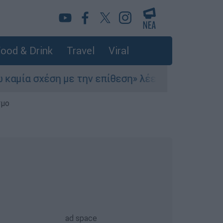
ood & Drink
Travel
Viral
ία σχέση με την επίθεση» λέει η 46χρονη - Τι α
σμο