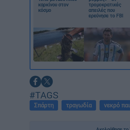
καρκίνου στον
τρομοκρατικές
κόσμο
απειλές που
ερεύνησε το FBI
#TAGS
Σπάρτη
τραγωδία
νεκρό παι
Ακολούθησε το 