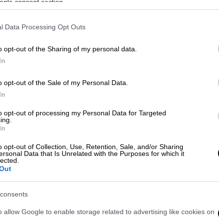
ogle consent section.
l Data Processing Opt Outs
δόπουλος)
o opt-out of the Sharing of my personal data.
In
 το ΕΘΝΟΣ στη Google
o opt-out of the Sale of my Personal Data.
In
 το βράδυ του Σαββάτου (28/1) στο
to opt-out of processing my Personal Data for Targeted
ίας
πέντε ετών
.
ing.
In
τωσαν πως
δεν είχε σφυγμό
και δεν ανάπνεε
o opt-out of Collection, Use, Retention, Sale, and/or Sharing
ν δεν κατάφεραν να το επαναφέρουν στη
ersonal Data that Is Unrelated with the Purposes for which it
ο
notospress.gr
.
lected.
Out
consents
υ παιδιού αναμένεται να ρίξει η
νεκροψία
-
o allow Google to enable storage related to advertising like cookies on