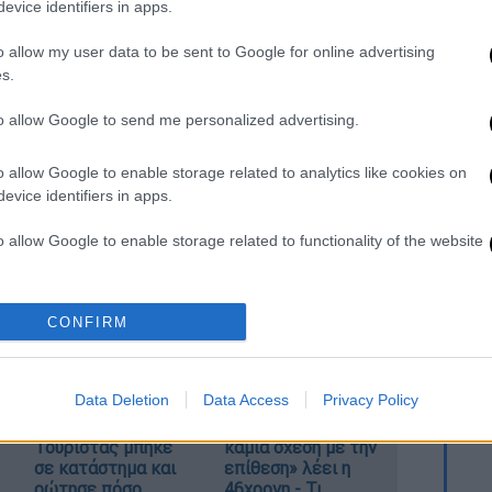
evice identifiers in apps.
o allow my user data to be sent to Google for online advertising
s.
ησης για τον Τσιτσιπά: Αντιμέτωπος με
ς του ιστορικού τελικού
to allow Google to send me personalized advertising.
τια»: Τελεσίγραφο στους αθλητές να
ίου Κοσμά - Τα αιτήματά τους
o allow Google to enable storage related to analytics like cookies on
οριτσάκι μεταφέρθηκε νεκρό στο
evice identifiers in apps.
o allow Google to enable storage related to functionality of the website
ράθυρα για απαλλαγές και εκπτώσεις φόρου
έγχει τα αεροπλάνα της Πολεμικής
o allow Google to enable storage related to personalization.
τους ξύλινους γρίφους
CONFIRM
o allow Google to enable storage related to security, including
cation functionality and fraud prevention, and other user protection.
Data Deletion
Data Access
Privacy Policy
Φρίκη στην Κρήτη:
Marfin: «Δεν έχω
Τουρίστας μπήκε
καμία σχέση με την
σε κατάστημα και
επίθεση» λέει η
ρώτησε πόσο
46χρονη - Τι