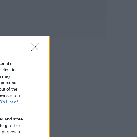
sonal or
ection to
ou may
 personal
out of the
 downstream
B’s List of
er and store
to grant or
ed purposes