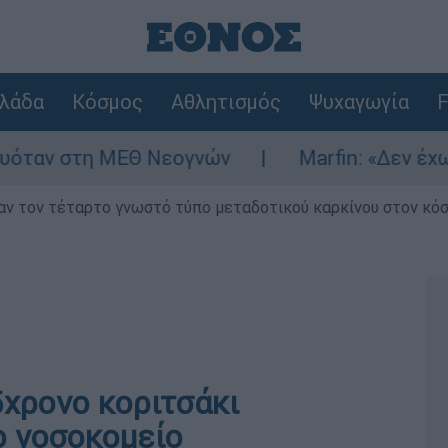
λάδα
Κόσμος
Αθλητισμός
Ψυχαγωγία
F
ν στη ΜΕΘ Νεογνών
Marfin: «Δεν έχω καμ
ν τον τέταρτο γνωστό τύπο μεταδοτικού καρκίνου στον κό
5χρονο κοριτσάκι
ο νοσοκομείο