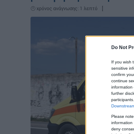
🕛 χρόνος ανάγνωσης: 1 λεπτό ┋
Do Not Pr
If you wish 
sensitive in
confirm you
continue se
information 
further disc
participants
Downstream 
Please note
information 
deny consent