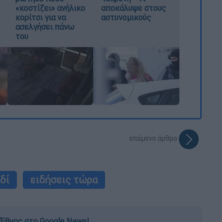
«κοστίζει» ανήλικο
αποκάλυψε στους
κορίτσι για να
αστυνομικούς
ασελγήσει πάνω
του
επόμενο άρθρο
δί
ειδήσεις τώρα
Έθνος στο Google News!