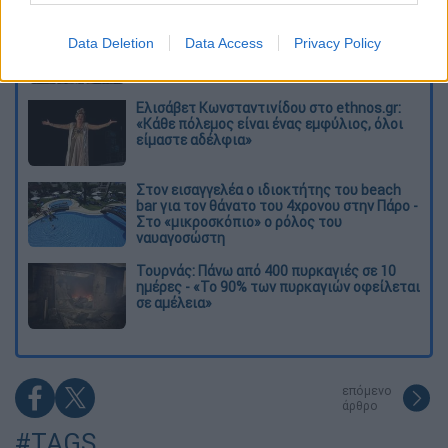
O στρατηγός ήταν σχιζοφρενής, εμμονικός,
πλησίαζε τα 75 όταν τον αντάμωσε η δόξα –
Data Deletion
Data Access
Privacy Policy
Εκείνος που άλλαξε την πορεία της
Ιστορίας!
Ελισάβετ Κωνσταντινίδου στο ethnos.gr:
«Κάθε πόλεμος είναι ένας εμφύλιος, όλοι
είμαστε αδέλφια»
Στον εισαγγελέα ο ιδιοκτήτης του beach
bar για τον θάνατο του 4χρονου στην Πάρο -
Στο «μικροσκόπιο» ο ρόλος του
ναυαγοσώστη
Τουρνάς: Πάνω από 400 πυρκαγιές σε 10
ημέρες - «Το 90% των πυρκαγιών οφείλεται
σε αμέλεια»
επόμενο
άρθρο
#TAGS