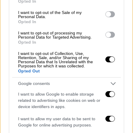
Opted In
Επίθεση με μαχαίρι
δέχθηκε
μετά τα
use your data for below specified purposes in below Google
μεσάνυχτα και ένας
17χρονος
στον σταθμό
consent section.
I want to opt-out of the Sale of my
Personal Data.
του
ΗΣΑΠ
στο
Νέο Ηράκλειο
.
Opted In
Το θύμα βρισκόταν στον ηλεκτρικό με
I want to opt-out of processing my
Personal Data for Targeted Advertising.
μια φίλη του, μετά από
νυχτερινή έξοδο
και
Opted In
κάτω από συνθήκες που ακόμη
διερευνώνται, του
επιτέθηκαν με μαχαίρι και
I want to opt-out of Collection, Use,
Retention, Sale, and/or Sharing of my
τον τραυμάτισαν
. Οι δράστες των επιθέσεων
Personal Data that Is Unrelated with the
Purposes for which it was collected.
αναζητούνται από την
αστυνομία
.
Opted Out
ΟΛΕΣ ΟΙ ΕΙΔΗΣΕΙΣ
Google consents
Ποιος φταίει για τα ράντζα στα
I want to allow Google to enable storage
related to advertising like cookies on web or
νοσοκομεία και πώς κρύφτηκαν κάτω
device identifiers in apps.
από το χαλί - Οι 3 διαφορετικές
συσκέψεις και η εντολή Μητσοτάκη
I want to allow my user data to be sent to
Ποια επεξεργασμένα τρόφιμα αυξάνουν
Google for online advertising purposes.
τον κίνδυνο καρκίνου και γιατί: