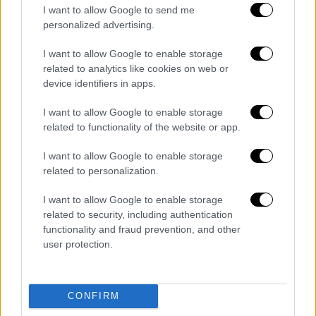
I want to allow Google to send me
Προειδοποίηση καθηγητή του ΑΠΘ μέσω
personalized advertising.
του ethnos.gr
Πυρ ομαδόν από εκπαιδευτικούς για την
I want to allow Google to enable storage
related to analytics like cookies on web or
αξιολόγηση: Απειλούν με απεργία και
device identifiers in apps.
προσφυγή στη Δικαιοσύνη - «Η
Κεραμέως νοσταλγεί τον
I want to allow Google to enable storage
επιθεωρητισμό»
related to functionality of the website or app.
Ο γερμανός στρατηγός που εξευτέλισε
I want to allow Google to enable storage
τον Χίτλερ – Σιγά μην αυτοκτονήσω για
related to personalization.
έναν άθλιο δεκανέα – Παραδόθηκε και
ήταν μάρτυς κατηγορίας στη Δίκη της
I want to allow Google to enable storage
related to security, including authentication
Νυρεμβέργης
functionality and fraud prevention, and other
Κατώτατος μισθός: Τι αυξήσεις
user protection.
προτείνουν οι εργοδότες - Το
επικρατέστερο σενάριο
CONFIRM
Διαβάστε ακόμη