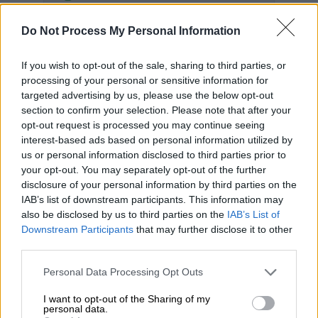
Τρεις
επιθέσεις
κατά
ανηλίκων
σημειώθηκαν
Do Not Process My Personal Information
αργά το απόγευμα και το βράδυ της
If you wish to opt-out of the sale, sharing to third parties, or
Τετάρτης
σε
Πετρούπολη
,
Χαϊδάρι
και
processing of your personal or sensitive information for
Ηράκλειο
.
targeted advertising by us, please use the below opt-out
section to confirm your selection. Please note that after your
Συγκεκριμένα, στις 19:50
, δύο άγνωστα
opt-out request is processed you may continue seeing
άτομα
ακινητοποίησαν έναν
15χρονο
στη
interest-based ads based on personal information utilized by
συμβολή
Θεσσαλίας
και
Ρήγα Φεραίου
στην
us or personal information disclosed to third parties prior to
your opt-out. You may separately opt-out of the further
Πετρούπολη και του αφαίρεσαν τον κινητό
disclosure of your personal information by third parties on the
του τηλέφωνο.
IAB’s list of downstream participants. This information may
also be disclosed by us to third parties on the
IAB’s List of
Στις
20:45 επί
της οδού
Κέρκυρας
δυο άτομα
Downstream Participants
that may further disclose it to other
με καλυμμένα χαρακτηριστικά επιτέθηκαν σε
third parties.
έναν
14χρονο
και έναν
16χρονο
στο Χαϊδάρι
Please note that this website/app uses one or more Google
Personal Data Processing Opt Outs
και με την απειλή βίας, έκλεψαν από τον
services and may gather and store information including but
14χρονο το κινητό του τηλέφωνο
.
not limited to your visit or usage behaviour. You may click to
I want to opt-out of the Sharing of my
personal data.
grant or deny consent to Google and its third-party tags to