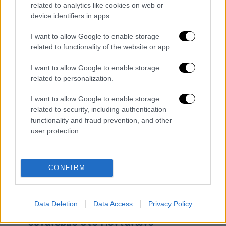
related to analytics like cookies on web or
ΟΛΕΣ ΟΙ ΕΙΔΗΣΕΙΣ
device identifiers in apps.
I want to allow Google to enable storage
Ραγδαία μεταβολή του καιρού: Πυκνές
related to functionality of the website or app.
χιονοπτώσεις στην Αττική, μεγάλη
πτώση της θερμοκρασίας και παγετός -
I want to allow Google to enable storage
Η πρόγνωση Μαρουσάκη
related to personalization.
Η ακτινογραφία της τροπολογίας για
I want to allow Google to enable storage
«μπλόκο» στο κόμμα Κασιδιάρη: Πότε θα
related to security, including authentication
διεξαχθεί η ψηφοφορία – Σε αναζήτηση
functionality and fraud prevention, and other
συναίνεσης η κυβέρνηση
user protection.
Κερκόπορτα για κατάργηση της
κυριακάτικης αργίας στο εμπόριο:
Αντιδράσεις για νομοσχέδιο του
CONFIRM
υπουργείου Ανάπτυξης
Κινεζικό μπαλόνι σε ρόλο... κατασκόπου
Data Deletion
Data Access
Privacy Policy
πετάει πάνω από τις ΗΠΑ και σημάνει
συναγερμό στο Πεντάγωνο