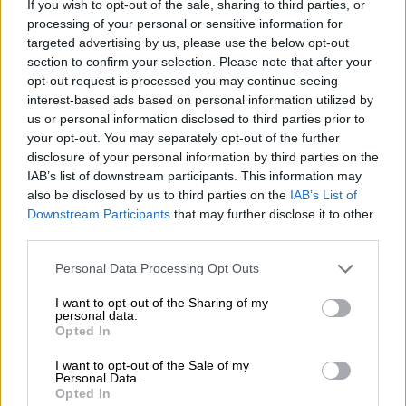
If you wish to opt-out of the sale, sharing to third parties, or
με όσα μεταδίδει το Mega.
processing of your personal or sensitive information for
targeted advertising by us, please use the below opt-out
Όταν ξεκίνησε να γνωστοποιείται το
section to confirm your selection. Please note that after your
γεγονός, τότε
άρχισε
ο ΔΕΔΔΗΕ την
opt-out request is processed you may continue seeing
επανηλεκτροδότηση
χθες
, Πέμπτη, δηλαδή
interest-based ads based on personal information utilized by
us or personal information disclosed to third parties prior to
μετά από 40 ημέρες. Σημειώνεται, ωστόσο,
your opt-out. You may separately opt-out of the further
πως
δεν απέκτησαν ξανά ρεύμα όλα τα
disclosure of your personal information by third parties on the
διαμερίσματα
της πολυκατοικίας, αλλά
μόνο
IAB’s list of downstream participants. This information may
τα εννιά
-που κρίθηκε πως έχουν
also be disclosed by us to third parties on the
IAB’s List of
Downstream Participants
that may further disclose it to other
περισσότερη ανάγκη...
third parties.
Please note that this website/app uses one or more Google
Personal Data Processing Opt Outs
services and may gather and store information including but
not limited to your visit or usage behaviour. You may click to
I want to opt-out of the Sharing of my
personal data.
grant or deny consent to Google and its third-party tags to
Opted In
use your data for below specified purposes in below Google
consent section.
I want to opt-out of the Sale of my
Personal Data.
Opted In