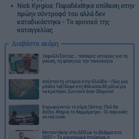
Nick Kyrgios: Παραδέχθηκε επίθεση στην
πρώην σύντροφό του αλλά δεν
καταδικάστηκε - Το χρονικό της
καταγγελίας
Διαβάστε ακόμη
Ξεφυλλίζοντας... τέσσερις ιστορίες για τη
γνώση, τη φύση και την τεχνολογία
Απίστευτη ιστορία στην Ελλάδα – Πώς μια
μπάλα ταξίδεψε στη θάλασσα 80 μίλια για
να κρατήσει ζωντανό έναν 30χρονο!
Κορυφώνεται το κύμα ζέστης: Πού θα
δείξει 40αρια το θερμόμετρο - Οι περιοχές
σε red code
Μητσοτάκης στη ΔΕΘ με το βλέμμα στο
2027 – Το οικονομικό στοίχημα, η