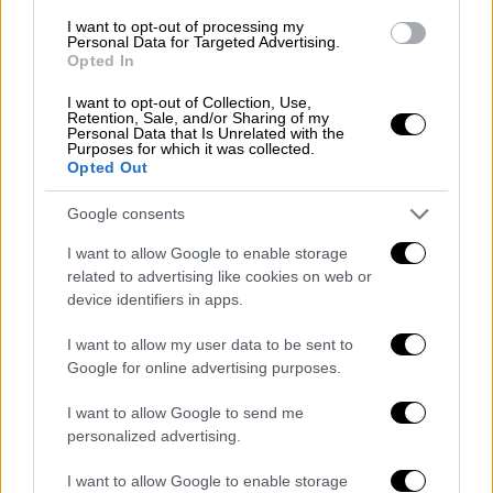
I want to opt-out of processing my
Personal Data for Targeted Advertising.
Opted In
Ένοικος της πολυκατοικίας, που έχει πλέον
I want to opt-out of Collection, Use,
Retention, Sale, and/or Sharing of my
ρεύμα, περιέγραψε: «
40 ημέρες χωρίς ρεύμα
Personal Data that Is Unrelated with the
και χωρίς φως και τέσσερα παιδιά ήταν κάτι
Purposes for which it was collected.
Opted Out
το οποίο δεν θα μπορούσα να φανταστώ
ποτέ ότι θα το κάνω.
Κοιμόμασταν με
Google consents
μπουφάν
. Είχαμε ένα μικρό γκαζάκι και
I want to allow Google to enable storage
φτιάχναμε να φάμε ό,τι μπορούσαμε.
Τα
related to advertising like cookies on web or
παιδιά διάβαζαν με κεριά
. Τα άπλυτά μου τα
device identifiers in apps.
έστελνα σε φίλες για να πλυθούν».
I want to allow my user data to be sent to
Στην επικοινωνία που είχε η ένοικος με τον
Google for online advertising purposes.
ΔΕΔΔΗΕ ανέφεραν συνέχεια πως «
θα το
I want to allow Google to send me
δουν
». Μάλιστα, η ίδια είπε πως το δικό της
personalized advertising.
πρόβλημα λύθηκε επειδή «
μίλησα στα
κανάλια
».
I want to allow Google to enable storage