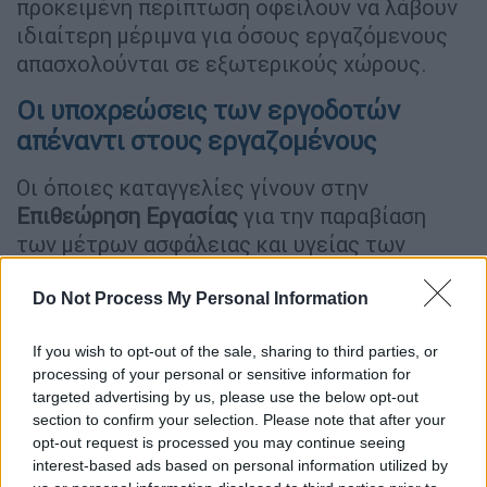
προκειμένη περίπτωση οφείλουν να λάβουν
ιδιαίτερη μέριμνα για όσους εργαζόμενους
απασχολούνται σε εξωτερικούς χώρους.
Οι υποχρεώσεις των εργοδοτών
απέναντι στους εργαζομένους
Οι όποιες καταγγελίες γίνουν στην
Επιθεώρηση Εργασίας
για την παραβίαση
των μέτρων ασφάλειας και υγείας των
εργαζομένων θα εξετάζονται αμέσως με την
απαιτούμενη προσοχή και αυστηρότητα.
Do Not Process My Personal Information
Υπενθυμίζεται επίσης ότι σε περιπτώσεις,
If you wish to opt-out of the sale, sharing to third parties, or
όπως η τωρινή κακοκαιρία, εφαρμόζονται
processing of your personal or sensitive information for
targeted advertising by us, please use the below opt-out
παγίως τα ακόλουθα:
section to confirm your selection. Please note that after your
opt-out request is processed you may continue seeing
1. Όταν η επιχείρηση λειτουργεί κανονικά
interest-based ads based on personal information utilized by
και κάποιος εργαζόμενος δεν κατορθώσει να