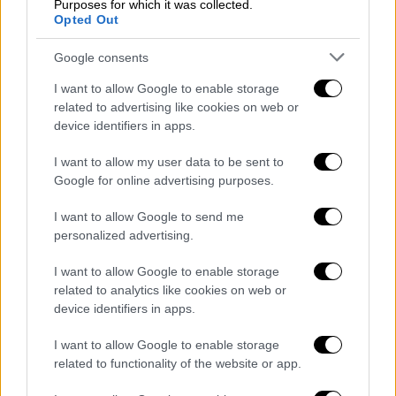
Purposes for which it was collected.
εργασιών στα λιμάνια, οι εργασίες
Opted Out
διακόπτονται όταν παρεμποδίζονται άμεσα
από τις καιρικές συνθήκες και
Google consents
επαναλαμβάνονται μετά την αποκατάσταση
I want to allow Google to enable storage
ασφαλών συνθηκών εργασίας. Σε κάθε
related to advertising like cookies on web or
περίπτωση, απαγορεύεται η εγκατάσταση ή
device identifiers in apps.
χρήση ανυψωτικών μηχανημάτων σε καιρικές
I want to allow my user data to be sent to
συνθήκες που είναι δυνατό να θέσουν σε
Google for online advertising purposes.
κίνδυνο την ευστάθειά τους, ενώ πρέπει να
I want to allow Google to send me
επανελέγχονται από τον επιβλέποντα
personalized advertising.
μηχανικό αντιστηρίξεις, εκσκαφές κ.λπ. πριν
από την επανάληψη εργασιών που
I want to allow Google to enable storage
διακόπηκαν λόγω παγετού.
related to analytics like cookies on web or
device identifiers in apps.
4. Τέλος, όσον αφορά στις
επιχειρήσεις-
I want to allow Google to enable storage
εργοδότες
(συμπεριλαμβανομένων των
related to functionality of the website or app.
ψηφιακών πλατφορμών), που απασχολούν