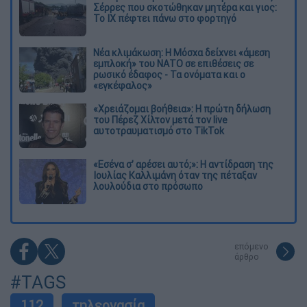
Σέρρες που σκοτώθηκαν μητέρα και γιος:
Το ΙΧ πέφτει πάνω στο φορτηγό
Νέα κλιμάκωση: Η Μόσχα δείχνει «άμεση
εμπλοκή» του ΝΑΤΟ σε επιθέσεις σε
ρωσικό έδαφος - Τα ονόματα και ο
«εγκέφαλος»
«Χρειάζομαι βοήθεια»: Η πρώτη δήλωση
του Πέρεζ Χίλτον μετά τον live
αυτοτραυματισμό στο TikTok
«Εσένα σ’ αρέσει αυτό;»: Η αντίδραση της
Ιουλίας Καλλιμάνη όταν της πέταξαν
λουλούδια στο πρόσωπο
επόμενο
άρθρο
#TAGS
112
τηλεργασία