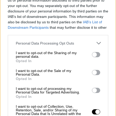
us or personal information disclosed to third parties prior to
μεταβεί στην εργασία του, παρά την
your opt-out. You may separately opt-out of the further
καταβληθείσα από μέρους του προσπάθεια,
disclosure of your personal information by third parties on the
λόγω ανωτέρας βίας, του
οφείλεται ο
IAB’s list of downstream participants. This information may
also be disclosed by us to third parties on the
IAB’s List of
μισθός της ημέρας εκείνης.
Downstream Participants
that may further disclose it to other
third parties.
2. Εφόσον επιχειρήσεις απασχολούν
εργαζομένους σε εξωτερικές θέσεις
Please note that this website/app uses one or more Google
Personal Data Processing Opt Outs
services and may gather and store information including but
εργασίας, αυτές πρέπει να διευθετούνται
not limited to your visit or usage behaviour. You may click to
I want to opt-out of the Sharing of my
κατά τέτοιο τρόπο ώστε οι εργαζόμενοι να
personal data.
grant or deny consent to Google and its third-party tags to
Opted In
προστατεύονται από τις δυσμενείς καιρικές
use your data for below specified purposes in below Google
συνθήκες και να λαμβάνονται τα απαραίτητα
consent section.
I want to opt-out of the Sale of my
Personal Data.
μέτρα πρόληψης και προστασίας στην
Opted In
περίπτωση εργαζομένων που ανήκουν στις
ομάδες υψηλού κινδύνου (π.χ.
I want to opt-out of processing my
Personal Data for Targeted Advertising.
καρδιοπαθείς).
Opted In
3. Στην περίπτωση τεχνικών και
I want to opt-out of Collection, Use,
Retention, Sale, and/or Sharing of my
οικοδομικών έργων, καθώς και των
Personal Data that Is Unrelated with the