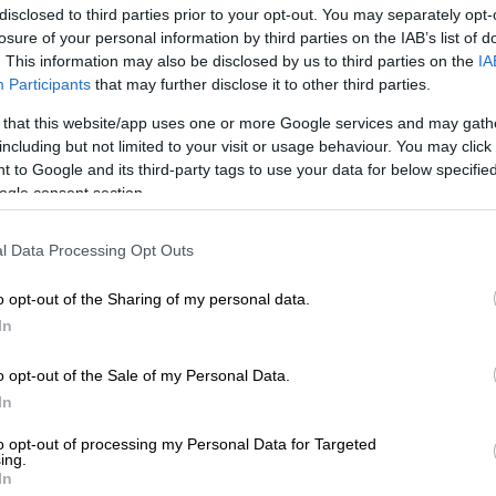
disclosed to third parties prior to your opt-out. You may separately opt-
losure of your personal information by third parties on the IAB’s list of
. This information may also be disclosed by us to third parties on the
IA
Participants
that may further disclose it to other third parties.
 that this website/app uses one or more Google services and may gath
including but not limited to your visit or usage behaviour. You may click 
 to Google and its third-party tags to use your data for below specifi
ogle consent section.
l Data Processing Opt Outs
 το ΕΘΝΟΣ στη Google
o opt-out of the Sharing of my personal data.
ά καταστήματα σε ολόκληρη τη
βόρεια και
In
μβανόμενων των
βορείων προαστίων της
μπαρα
σύμφωνα με ανακοίνωση που
o opt-out of the Sale of my Personal Data.
ίου και Προστασίας του Καταναλωτή του
In
εων
.
to opt-out of processing my Personal Data for Targeted
ing.
ναφορά στις εξής περιοχές:
Άγιος
In