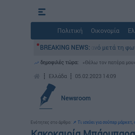
Πολιτική
Οικονομία
Ελ
 τίποτα» στο Πόρτο Γερμανό μετά τη φωτιά - Αγ
BREAKING NEWS:
δημοφιλές τώρα:
«Θέλω τον πατέρα μου»:
┋
Ελλάδα
┋
05.02.2023 14:09
Newsroom
Ενότητες στο άρθρο:
📌 Τι ισχύει για σούπερ μάρκετ,
Κακοκαιρία Μπάρμπαρα: