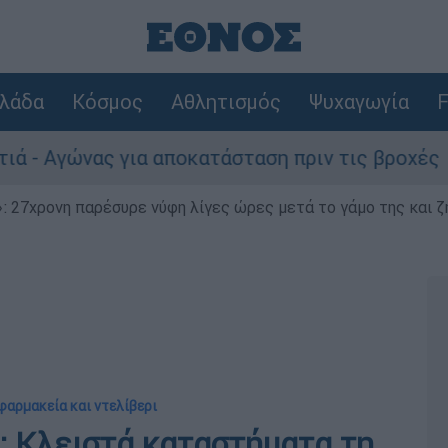
λάδα
Κόσμος
Αθλητισμός
Ψυχαγωγία
F
ώνας για αποκατάσταση πριν τις βροχές
Σ
 27χρονη παρέσυρε νύφη λίγες ώρες μετά το γάμο της και ζη
 φαρμακεία και ντελίβερι
 Κλειστά καταστήματα τη