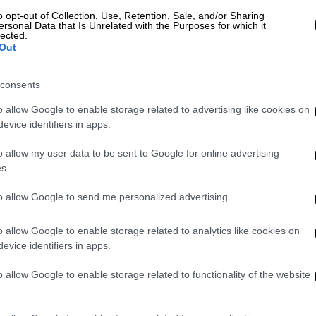
Κηφισιά, Εκάλη, Θρακομακεδόνες,
o opt-out of Collection, Use, Retention, Sale, and/or Sharing
ή, Αχαρνές, Μαρούσι, Πεντέλη, Νέα
ersonal Data that Is Unrelated with the Purposes for which it
lected.
, Ηράκλειο, Χολαργό, Ολυμπιακό Χωριό,
Out
α, Χαλάνδρι, Μεταμόρφωση, Νέα Ιωνία,
Κορωπί και Μαρκόπουλο.
consents
, φαρμακεία και ντελίβερι
o allow Google to enable storage related to advertising like cookies on
evice identifiers in apps.
άμεσων και επειγουσών αναγκών του
o allow my user data to be sent to Google for online advertising
 θα μπορούν να λειτουργούν
μέχρι ώρα
s.
023:
τα φαρμακεία, τα καταστήματα
ρια καυσίμων και τα καταστήματα πώλησης
to allow Google to send me personalized advertising.
τα οχήματα.
o allow Google to enable storage related to analytics like cookies on
8.00 της Δευτέρας 6 Φεβρουαρίου 2023
η
evice identifiers in apps.
πηρεσιών delivery ή courier, στις ίδιες
o allow Google to enable storage related to functionality of the website
χονται στα καταστήματα που θα