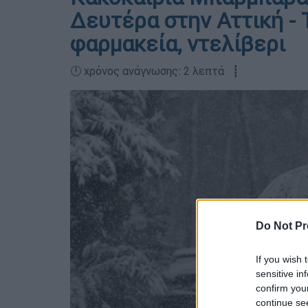
Δευτέρα στην Αττική - Τ
φαρμακεία, ντελίβερι
🕛 χρόνος ανάγνωσης: 2 λεπτά ┋
Do Not Pr
If you wish 
sensitive in
confirm you
continue se