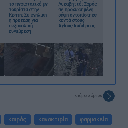
το περιστατικό με
Λυκαβηττό: Σορός
τουρίστα στην
σε προχωρημένη
Κρήτη: Σε ενήλικη
σήψη εντοπίστηκε
η πρόταση για
κοντά στους
σεξουαλική
Αγίους Ισιδώρους
συνεύρεση
επόμενο άρθρο
καιρός
κακοκαιρία
φαρμακεία