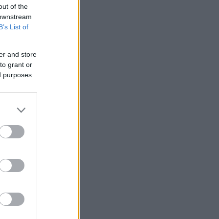
out of the
 downstream
B’s List of
er and store
to grant or
ed purposes