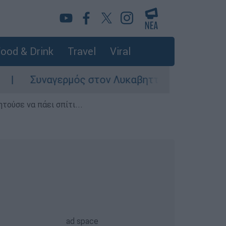
ood & Drink
Travel
Viral
υναγερμός στον Λυκαβηττό: Σορός σε προχωρημ
τούσε να πάει σπίτι...