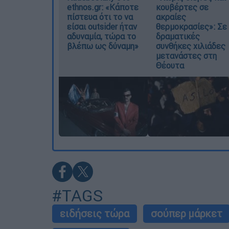
ethnos.gr: «Κάποτε
κουβέρτες σε
πίστευα ότι το να
ακραίες
είσαι outsider ήταν
θερμοκρασίες»: Σε
αδυναμία, τώρα το
δραματικές
βλέπω ως δύναμη»
συνθήκες χιλιάδες
μετανάστες στη
Θέουτα
#TAGS
ειδήσεις τώρα
σούπερ μάρκετ