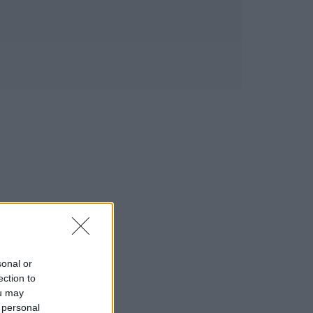
sonal or
ection to
ou may
 personal