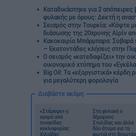
Καταδικάστηκε για 2 απόπειρες β
φυλακής με όρους: Δεκτή η ανασ
Σεισμός στην Τουρκία: «Κόψτε μο
διάσωσης της 20χρονης Αϊρίν α
Κακοκαιρία Μπάρμπαρα: Σοβαρά 
– Εκατοντάδες κλήσεις στην Πυ
Ο σεισμός «κατεδαφίζει» την οικ
οικονομικό χτύπημα του «Εγκέλ
Big Oil: Τα «εξοργιστικά» κέρδη
για μεγαλύτερη φορολογία
Διαβάστε ακόμη
«Στέρεψε» η
Στη φυλακή ο
αγορά από
δήμαρχος
πινακίδες
Στυλίδας και άλλα
κυκλοφορίας:
δύο άτομα για τη
Χιλιάδες
φωτιά στη Βοιωτία