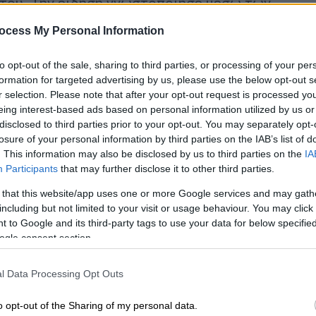
 του. Την είδηση γνωστοποίησε μέσω των
ibre η οποία κάνει λόγο για «μία μεγάλη
ocess My Personal Information
to opt-out of the sale, sharing to third parties, or processing of your per
formation for targeted advertising by us, please use the below opt-out s
r selection. Please note that after your opt-out request is processed y
ή επιτυχία
eing interest-based ads based on personal information utilized by us or
disclosed to third parties prior to your opt-out. You may separately opt-
losure of your personal information by third parties on the IAB’s list of
. This information may also be disclosed by us to third parties on the
IA
ίτιος για την θανάτωση γάτας στην περιοχή
Participants
that may further disclose it to other third parties.
λήφθη στα όρια του αυτοφώρου. Η χαρά μας
 that this website/app uses one or more Google services and may gath
 ότι στις έρευνες για την σύλληψή του
including but not limited to your visit or usage behaviour. You may click 
s Rizopoulos, μέλος της ομάδας μας Alma
 to Google and its third-party tags to use your data for below specifi
ogle consent section.
κό Κώστα Φιλοζωικό Προφίλ καθώς και τον
l Data Processing Opt Outs
ιν επισταμένων ερευνών και μάλιστα ΕΚΤΟΣ
ραν να τον εντοπίσουν και να τον
o opt-out of the Sharing of my personal data.