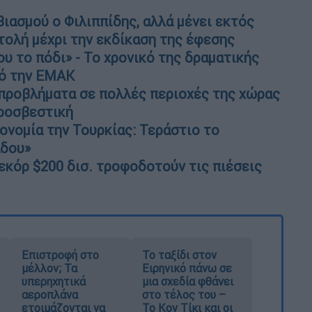
ιασμού ο Φιλιππίδης, αλλά μένει εκτός
τολή μέχρι την εκδίκαση της έφεσης
υ το πόδι» - Το χρονικό της δραματικής
πό την ΕΜΑΚ
προβλήματα σε πολλές περιοχές της χώρας
ροσβεστική
ονομία την Τουρκίας: Τεράστιο το
αδου»
 ρεκόρ $200 δισ. τροφοδοτούν τις πιέσεις
Επιστροφή στο
Το ταξίδι στον
μέλλον; Τα
Ειρηνικό πάνω σε
υπερηχητικά
μια σχεδία φθάνει
αεροπλάνα
στο τέλος του –
ετοιμάζονται να
Το Κον Τίκι και οι