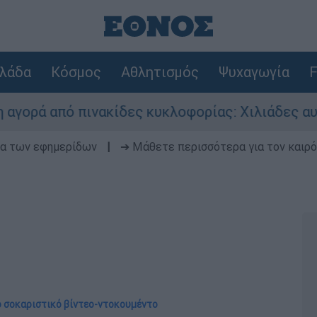
λάδα
Κόσμος
Αθλητισμός
Ψυχαγωγία
F
πό πινακίδες κυκλοφορίας: Χιλιάδες αυτοκίνητα
δα των εφημερίδων
|
➔ Μάθετε περισσότερα για τον καιρό
ο σοκαριστικό βίντεο-ντοκουμέντο