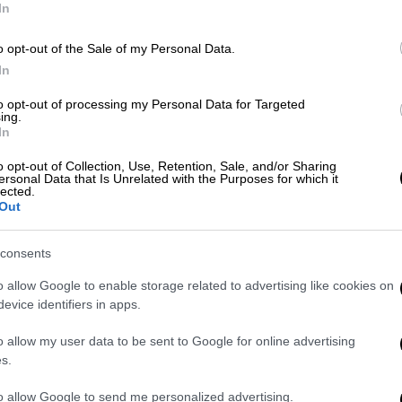
ύ.
In
πικό αστυνομικό τμήμα για τα περαιτέρω,
o opt-out of the Sale of my Personal Data.
κασία για τον σχηματισμό της δικογραφίας
In
 όταν παραδοθεί στην δικαιοσύνη, αυτή να
to opt-out of processing my Personal Data for Targeted
απερίσπαστα.
ing.
In
ούλας, χαιρόμαστε ωστόσο που κατέστη
o opt-out of Collection, Use, Retention, Sale, and/or Sharing
δικαιοσύνης. Η γατούλα δεν θα επιστρέψει
ersonal Data that Is Unrelated with the Purposes for which it
lected.
 θλιβερό αυτό έργο δεν θα επαναληφθεί κι
Out
μός για το μέλλον.
consents
κασία της προανάκρισης προέκυψαν κι άλλα
ήγματος όπου κοιμόταν, περίπου πέντε...
o allow Google to enable storage related to advertising like cookies on
καν μαρτυρικό θάνατο στα χέρια του είναι
evice identifiers in apps.
o allow my user data to be sent to Google for online advertising
s.
to allow Google to send me personalized advertising.