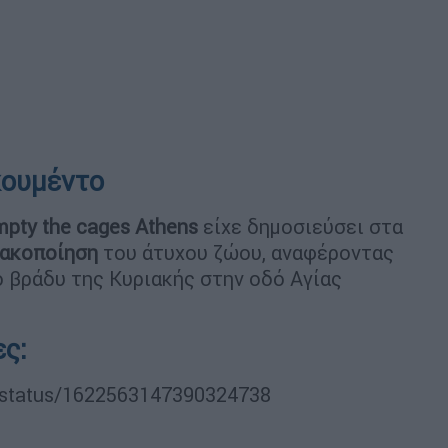
κουμέντο
mpty
the
cages
Athens
είχε δημοσιεύσει στα
κακοποίηση
του άτυχου ζώου, αναφέροντας
 βράδυ της Κυριακής στην οδό Αγίας
.
ς:
/status/1622563147390324738