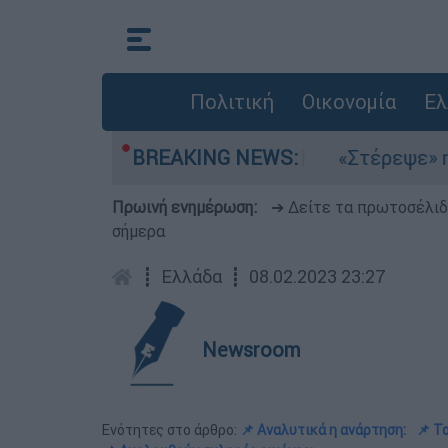
Πολιτική
Οικονομία
Ελ
μελτέμια στο Αιγαίο
BREAKING NEWS:
«Στέρεψε» η αγορά α
Πρωινή ενημέρωση:
➔ Δείτε τα πρωτοσέλι
σήμερα
┋
Ελλάδα
┋
08.02.2023 23:27
Newsroom
Ενότητες στο άρθρο:
📌 Αναλυτικά η ανάρτηση:
📌 Τ