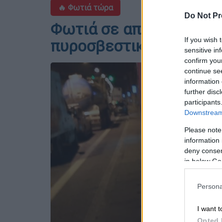
🔥 Φωτιά τώρα
Do Not Pr
Φωτιά σε αποθήκη στον
If you wish 
πυροσβεστική
sensitive in
confirm you
continue se
information 
further disc
participants
Downstream 
Please note
information 
deny consent
in below Go
Persona
I want t
Opted 