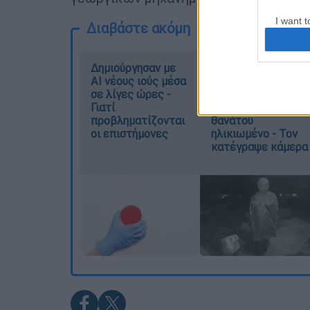
I want t
Διαβάστε ακόμη
web or d
I want t
Δημιούργησαν με
Σαν το τρομακτικό
or app.
AI νέους ιούς μέσα
It: 15χρονο
σε λίγες ώρες -
ντυμένος κλόουν
Γιατί
μαχαίρωσε μέχρι
I want t
προβληματίζονται
θανάτου
οι επιστήμονες
ηλικιωμένο - Τον
I want t
κατέγραψε κάμερα
authenti