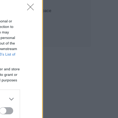
sonal or
ection to
ou may
 personal
out of the
 downstream
B’s List of
er and store
to grant or
ed purposes