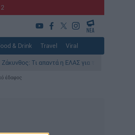
12
ood & Drink
Travel
Viral
νθος: Τι απαντά η ΕΛΑΣ για τους 8 βιασμούς το
κό έδαφος