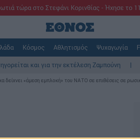
ωτιά τώρα στο Στεφάνι Κορινθίας - Ήχησε το 1
λάδα
Κόσμος
Αθλητισμός
Ψυχαγωγία
F
ίται και για την εκτέλεση Ζαμπούνη
Ζάκυ
α δείχνει «άμεση εμπλοκή» του ΝΑΤΟ σε επιθέσεις σε ρωσι