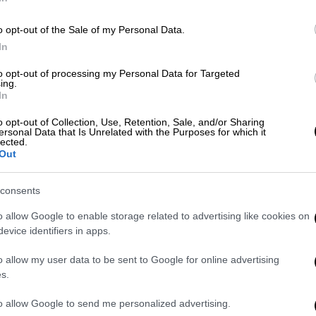
o opt-out of the Sale of my Personal Data.
In
to opt-out of processing my Personal Data for Targeted
ing.
In
o opt-out of Collection, Use, Retention, Sale, and/or Sharing
ersonal Data that Is Unrelated with the Purposes for which it
lected.
Out
 το ΕΘΝΟΣ στη Google
consents
αποθήκη γεωργικών μηχανημάτων στο
o allow Google to enable storage related to advertising like cookies on
evice identifiers in apps.
υροσβεστική Υπηρεσία
λίγο πριν τις 09:45.
o allow my user data to be sent to Google for online advertising
έστες με τρία οχήματα. Από το συμβάν δεν
s.
 υλικές ζημιές στη σκεπή της αποθήκης
to allow Google to send me personalized advertising.