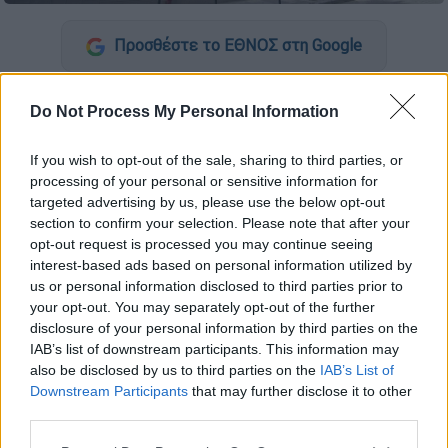
Προσθέστε το ΕΘΝΟΣ στη Google
Την ευγνωμοσύνη του στην
Ελληνική Ομάδα
Do Not Process My Personal Information
Διάσωσης
, εκφράζει με ανάρτησή του
στο Facebook το
Προξενείο της Τουρκίας
σ
If you wish to opt-out of the sale, sharing to third parties, or
τη
Θεσσαλονίκη
, όπου αναφέρει ότι
processing of your personal or sensitive information for
οι εθελοντές, σε συνεργασία με τούρκικες
targeted advertising by us, please use the below opt-out
section to confirm your selection. Please note that after your
ομάδες, κατάφεραν να διασώσουν τρεις
opt-out request is processed you may continue seeing
ανθρώπους από τα ερείπια στην
interest-based ads based on personal information utilized by
πόλη
Αντιγιαμάν
.
us or personal information disclosed to third parties prior to
your opt-out. You may separately opt-out of the further
“Η
ελληνική ομάδα έρευνας και διάσωσης
disclosure of your personal information by third parties on the
ΕΟΔ
που ξεκίνησε από τη Θεσσαλονίκη,
IAB’s list of downstream participants. This information may
also be disclosed by us to third parties on the
IAB’s List of
διέσωσε τρεις πολίτες μας κάτω από τα
Downstream Participants
that may further disclose it to other
ερείπια στο Ad?yaman σε συντονισμό με τις
third parties.
τουρκικές ομάδες. Τους είμαστε
Please note that this website/app uses one or more Google