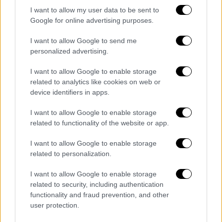
Μπαράζ παροχών καθώς… μύρισαν
I want to allow my user data to be sent to
Google for online advertising purposes.
εκλογές: Σήμερα οι ανακοινώσεις
Μητσοτάκη για τους συνταξιούχους
I want to allow Google to send me
Καμπανάκι για την ποιότητα της
personalized advertising.
Δημοκρατίας μας - Έρευνα αποκαλύπτει
I want to allow Google to enable storage
τι πιστεύουν οι Έλληνες για το
related to analytics like cookies on web or
Σύνταγμα
device identifiers in apps.
Έξαρση της ιογενούς γαστρεντερίτιδας
στην Ελλάδα: Σε ποιες περιπτώσεις τα
I want to allow Google to enable storage
related to functionality of the website or app.
συμπτώματα προκαλούν ανησυχία
Ημέρα του Αγίου Βαλεντίνου: Πώς
I want to allow Google to enable storage
άρχισε ως ξέφρενο ρωμαϊκό όργιο για να
related to personalization.
εξελιχθεί σε υπερκαταναλωτικό όργιο
I want to allow Google to enable storage
με θέμα τον έρωτα
related to security, including authentication
Συντάξεις: Επίδομα προσωπικής
functionality and fraud prevention, and other
διαφοράς πολλών ταχυτήτων: Πότε και
user protection.
πώς θα δοθεί