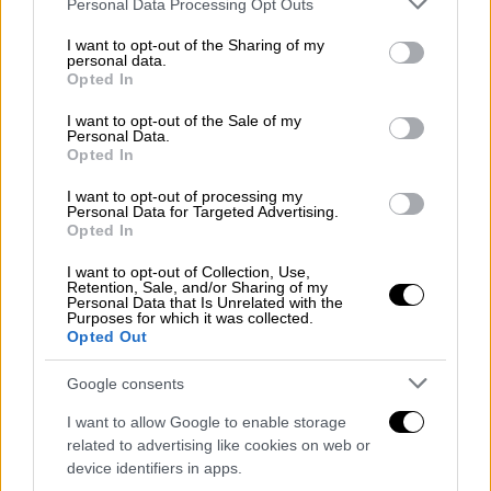
ευγνώμονες”, επισημαίνει το Προξενείο
Personal Data Processing Opt Outs
services and may gather and store information including but
στην ανάρτησή του, η οποία συνοδεύεται
not limited to your visit or usage behaviour. You may click to
I want to opt-out of the Sharing of my
από βίντεο με σχετικό ρεπορτάζ του
personal data.
grant or deny consent to Google and its third-party tags to
Opted In
τηλεοπτικού καναλιού Haberturk TV.
use your data for below specified purposes in below Google
consent section.
I want to opt-out of the Sale of my
Η αποστολή της Ελληνικής Ομάδας
Personal Data.
Opted In
Διάσωσης αποτελούμενη από
30
εκπαιδευμένους εθελοντές
από όλη την
I want to opt-out of processing my
Personal Data for Targeted Advertising.
Ελλάδα, με σκύλο έρευνας και διάσωσης και
Opted In
εξειδικευμένο εξοπλισμό αναχώρησε από τη
I want to opt-out of Collection, Use,
Θεσσαλονίκη στις 9 Φεβρουαρίου για να
Retention, Sale, and/or Sharing of my
Personal Data that Is Unrelated with the
συνδράμει στις επιχειρήσεις έρευνας και
Purposes for which it was collected.
διάσωσης στις σεισμόπληκτες περιοχές της
Opted Out
Τουρκίας. Την αποστολή υποστηρίζει το
Google consents
Προξενείο της
Τουρκίας στη Θεσσαλονίκη
και η Τούρκικη Πρεσβεία στην Αθήνα.
I want to allow Google to enable storage
related to advertising like cookies on web or
ΟΛΕΣ ΟΙ ΕΙΔΗΣΕΙΣ
device identifiers in apps.