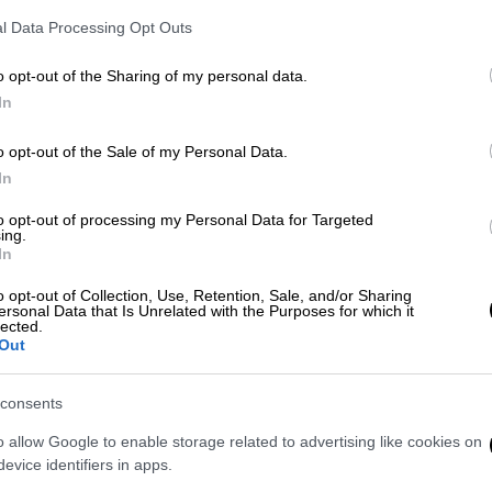
l Data Processing Opt Outs
o opt-out of the Sharing of my personal data.
In
μιουργούν μαθητές από το Κιλκίς που συναντήθηκαν με τον
o opt-out of the Sale of my Personal Data.
In
 το ΕΘΝΟΣ στη Google
to opt-out of processing my Personal Data for Targeted
ing.
In
άγει έξυπνα, μίνι θερμοκήπια για τις
ωμένο φωτοβολταϊκό σύστημα προκειμένου
o opt-out of Collection, Use, Retention, Sale, and/or Sharing
ersonal Data that Is Unrelated with the Purposes for which it
ου στα αστικά κέντρα, παρουσίασαν στον
lected.
Out
 Ζέρβα
μαθητές του 2ου Πειραματικού
αία χρόνια διακρίνεται σε διεθνείς
consents
κότητας.
o allow Google to enable storage related to advertising like cookies on
ν τέτοιες κατασκευές σε κτίρια του Δήμου
evice identifiers in apps.
 Παράλληλα μοιράστηκε με τα παιδιά την