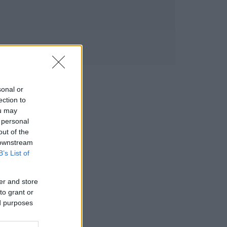
sonal or
ection to
ou may
 personal
out of the
 downstream
B’s List of
er and store
to grant or
ed purposes