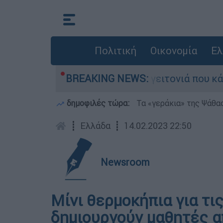
Πολιτική
Οικονομία
Ελ
αν από τη μεγάλη φωτιά τη γειτονιά που κάποτε
BREAKING NEWS:
δημοφιλές τώρα:
Τα «γεράκια» της Ψάθα
┋
Ελλάδα
┋
14.02.2023 22:50
Newsroom
Μίνι θερμοκήπια για τι
δημιουργούν μαθητές α