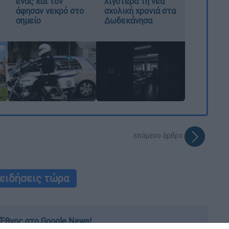
ένας και τον
λιγότερα τη νέα
άφησαν νεκρό στο
σχολική χρονιά στα
σημείο
Δωδεκάνησα
επόμενο άρθρο
ειδήσεις τώρα
Έθνος στο Google News!