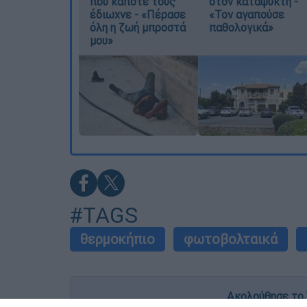
που κάποτε τους
στον καταψύκτη -
έδιωχνε - «Πέρασε
«Τον αγαπούσε
όλη η ζωή μπροστά
παθολογικά»
μου»
#TAGS
θερμοκήπιο
φωτοβολταικά
Ακολούθησε το 