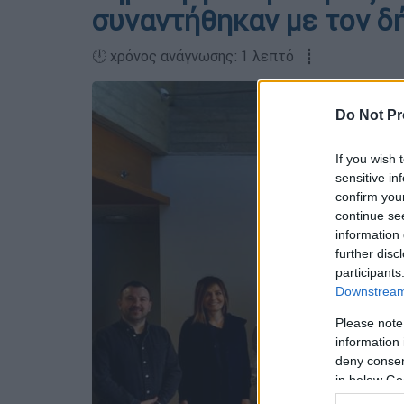
συναντήθηκαν με τον δ
🕛 χρόνος ανάγνωσης: 1 λεπτό ┋
Do Not Pr
If you wish 
sensitive in
confirm you
continue se
information 
further disc
participants
Downstream 
Please note
information 
deny consent
in below Go