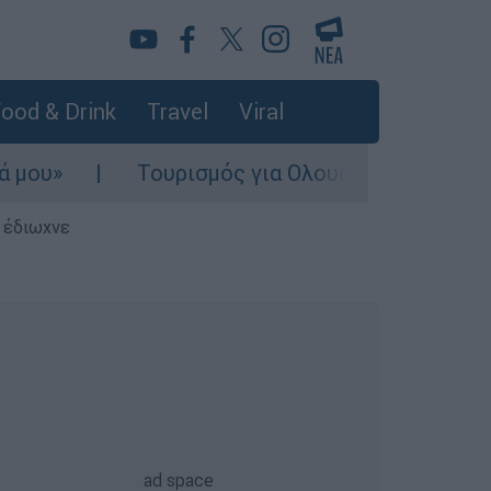
ood & Drink
Travel
Viral
»
Τουρισμός για Ολους 2026-2027: Τα SOS
ς έδιωχνε