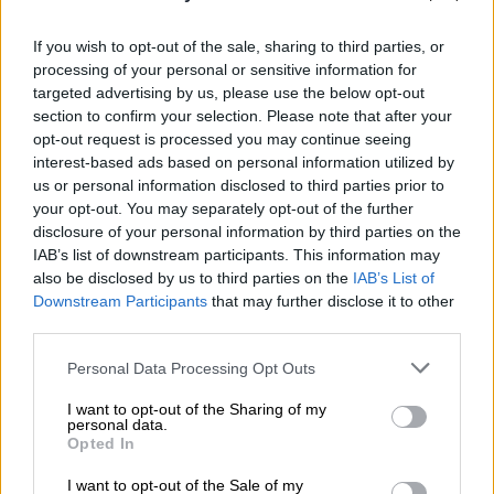
Λαμία – Ιτέα – Αντίρριο», που με τη σειρά
του αποτελεί ένα ιδιαίτερα σημαντικό
If you wish to opt-out of the sale, sharing to third parties, or
κομμάτι του Ε65, ο οποίος θα συνδέσει την
processing of your personal or sensitive information for
targeted advertising by us, please use the below opt-out
ΠΑΘΕ με την Ιόνια Οδό, θα επιτρέψει την
section to confirm your selection. Please note that after your
ταχύτερη μετακίνηση από τη Στερεά Ελλάδα
opt-out request is processed you may continue seeing
και τη Θεσσαλία απευθείας προς τη Δυτική
interest-based ads based on personal information utilized by
Ελλάδα και θα συνδέσει το λιμάνι της
us or personal information disclosed to third parties prior to
your opt-out. You may separately opt-out of the further
Πάτρας με αυτό του Βόλου.
disclosure of your personal information by third parties on the
IAB’s list of downstream participants. This information may
Τη σύμβαση του έργου υπέγραψαν παρουσία
also be disclosed by us to third parties on the
IAB’s List of
του υπουργού Υποδομών,
Κώστα Καραμανλή
Downstream Participants
that may further disclose it to other
ο Διευθυντής της Ειδικής Υπηρεσίας
third parties.
Δημοσίων Έργων Κατασκευής και
Please note that this website/app uses one or more Google
Personal Data Processing Opt Outs
Συντήρησης του υουργειου,
Δημήτρης
services and may gather and store information including but
Αναγνώπουλος
και εκ μέρους της αναδόχου
not limited to your visit or usage behaviour. You may click to
I want to opt-out of the Sharing of my
personal data.
εταιρείας ΑΒΑΞ, ο Διευθύνων Σύμβουλος,
grant or deny consent to Google and its third-party tags to
Opted In
use your data for below specified purposes in below Google
Κωνσταντίνος Μιτζάλης
.
consent section.
I want to opt-out of the Sale of my