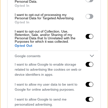
Personal Data.
Όπως επεσήμανε ο υπουργός Υποδομών,
Opted In
Κώστας Καραμανλής, το έργο μειώνει το
χρόνο της διαδρομής από Πάτρα και
I want to opt-out of processing my
Personal Data for Targeted Advertising.
Αντίρριο έως τη Λαμία. «Δηλαδή, είναι ένα
Opted In
έργο που θα αλλάξει εντελώς τις οδικές
I want to opt-out of Collection, Use,
μεταφορές και μετακινήσεις. Γιατί, όχι μόνο
Retention, Sale, and/or Sharing of my
Personal Data that Is Unrelated with the
θα επιτρέψει την ταχύτερη μετακίνηση από
Purposes for which it was collected.
Opted Out
τη Στερεά Ελλάδα και τη Θεσσαλία
απευθείας προς τη Δυτική Ελλάδα, αλλά και
Google consents
θα συνδέσει το λιμάνι της Πάτρας με αυτό
I want to allow Google to enable storage
του Βόλου. Και θα αναβαθμίσει τη γέφυρα
related to advertising like cookies on web or
Ρίου Αντιρρίου».
device identifiers in apps.
Σύμφωνα με τον υπουργό Υποδομών και
I want to allow my user data to be sent to
Μεταφορών, όλα αυτά σημαίνουν: «
Καλύτερη
Google for online advertising purposes.
και ευκολότερη καθημερινότητα για
I want to allow Google to send me
χιλιάδες πολίτες
. Νέες δυνατότητες
personalized advertising.
τουριστικής ανάπτυξης για τα βόρεια