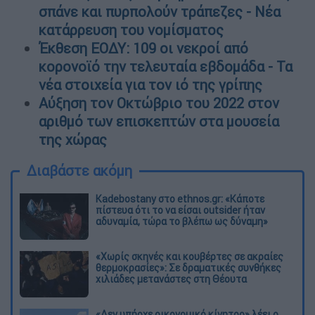
σπάνε και πυρπολούν τράπεζες - Νέα
κατάρρευση του νομίσματος
Έκθεση ΕΟΔΥ: 109 οι νεκροί από
κορονοϊό την τελευταία εβδομάδα - Τα
νέα στοιχεία για τον ιό της γρίπης
Αύξηση τον Οκτώβριο του 2022 στον
αριθμό των επισκεπτών στα μουσεία
της χώρας
Διαβάστε ακόμη
Kadebostany στο ethnos.gr: «Κάποτε
πίστευα ότι το να είσαι outsider ήταν
αδυναμία, τώρα το βλέπω ως δύναμη»
«Χωρίς σκηνές και κουβέρτες σε ακραίες
θερμοκρασίες»: Σε δραματικές συνθήκες
χιλιάδες μετανάστες στη Θέουτα
«Δεν υπήρχε οικονομικό κίνητρο» λέει ο