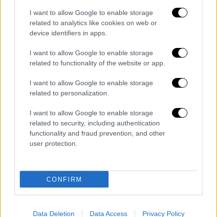
παράλια του Κορινθιακού και του Πατραϊκού
I want to allow Google to enable storage
κόλπου. Αλλά και νέα, σημαντική οικονομική
related to analytics like cookies on web or
device identifiers in apps.
προοπτική. Για όλη τη χώρα και ιδίως
-φυσικά- για την ευρύτερη περιοχή».
I want to allow Google to enable storage
related to functionality of the website or app.
Ο ίδιος επανέλαβε ότι η κυβέρνηση
έχει
δημοπρατήσει έργα που ξεπερνούν τα 10
I want to allow Google to enable storage
δισ.
κι από αυτά έχουν συμβασιοποιηθεί,
related to personalization.
δηλαδή ήδη υλοποιούνται, έργα άνω των 5
I want to allow Google to enable storage
δισ.: «Προχωράμε με τέτοιους ρυθμούς, που
related to security, including authentication
είναι ίσως από τις ελάχιστες φορές που ο
functionality and fraud prevention, and other
κατασκευαστικός κλάδος τρέχει να
user protection.
προφτάσει τα έργα που δημοπρατεί το
υπουργείο», ανέφερε προσθέτοντας πως η
CONFIRM
κυβέρνηση δεν εξαγγέλλει έργα εάν αυτά δεν
έχουν εξασφαλισμένη χρηματοδότηση και
συγκεκριμένο χρονοδιάγραμμα.
Data Deletion
Data Access
Privacy Policy