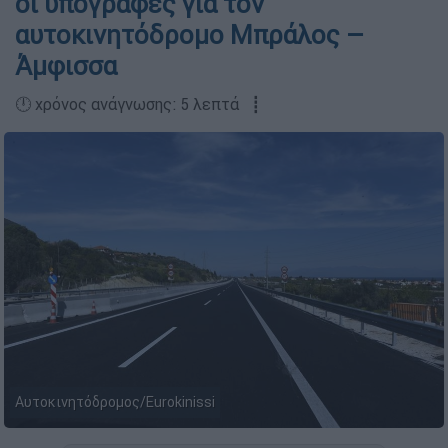
οι υπογραφές για τον
αυτοκινητόδρομο Μπράλος –
Άμφισσα
🕛 χρόνος ανάγνωσης: 5 λεπτά ┋
Αυτοκινητόδρομος/Eurokinissi