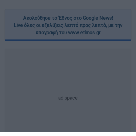
Ακολούθησε το Έθνος στο Google News!
Live όλες οι εξελίξεις λεπτό προς λεπτό, με την
υπογραφή του www.ethnos.gr