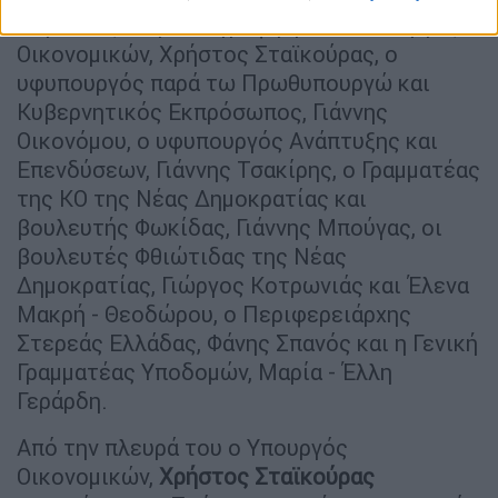
Παρόντες στην υπογραφή ήταν ο υπουργός
Οικονομικών, Χρήστος Σταϊκούρας, ο
υφυπουργός παρά τω Πρωθυπουργώ και
Κυβερνητικός Εκπρόσωπος, Γιάννης
Οικονόμου, ο υφυπουργός Ανάπτυξης και
Επενδύσεων, Γιάννης Τσακίρης, ο Γραμματέας
της ΚΟ της Νέας Δημοκρατίας και
βουλευτής Φωκίδας, Γιάννης Μπούγας, οι
βουλευτές Φθιώτιδας της Νέας
Δημοκρατίας, Γιώργος Κοτρωνιάς και Έλενα
Μακρή - Θεοδώρου, ο Περιφερειάρχης
Στερεάς Ελλάδας, Φάνης Σπανός και η Γενική
Γραμματέας Υποδομών, Μαρία - Έλλη
Γεράρδη.
Από την πλευρά του ο Υπουργός
Οικονομικών,
Χρήστος Σταϊκούρας