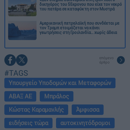
δικηγόρος του 55χρονου που είχε τον νεκρό
του πατέρα σε καταψύκτη στον Μυστρά
Αμερικανική πετρελαϊκή που συνδέεται με
τον Τραμπ ετοιμάζεται να κάνει
γεωτρήσεις στη Γροιλανδία... χωρίς άδεια
επόμενο
άρθρο
#TAGS
Υπουργείο Υποδομών και Μεταφορών
ΑΒΑΞ ΑΕ
Μπράλος
Κώστας Καραμανλής
Άμφισσα
ειδήσεις τώρα
αυτοκινητόδρομοι