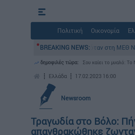
Πολιτική
Οικονομία
Ελ
ρέφος 8 ημερών - Νοσηλευόταν στη ΜΕΘ Νεογνώ
BREAKING NEWS:
δημοφιλές τώρα:
Σου καίει το μυαλό: Το 
┋
Ελλάδα
┋
17.02.2023 16:00
Newsroom
Τραγωδία στο Βόλο: Πήγ
απανθρακώθηκε ζωντα