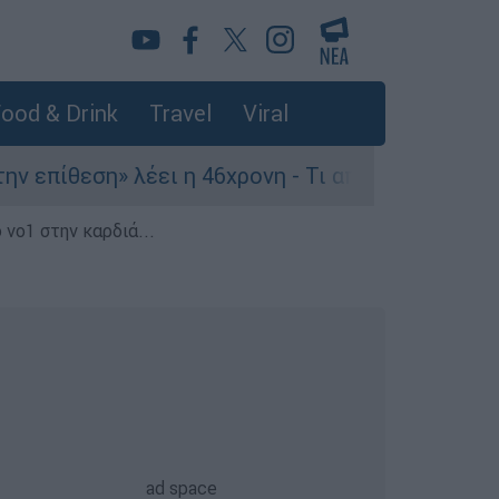
ood & Drink
Travel
Viral
ίθεση» λέει η 46χρονη - Τι αποκάλυψε στους αστ
 νο1 στην καρδιά...