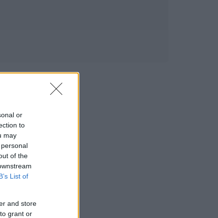
sonal or
ection to
ou may
 personal
out of the
 downstream
B’s List of
er and store
to grant or