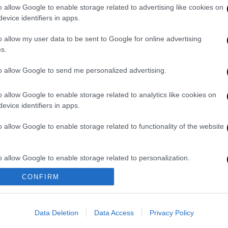
α βοήθεια έσπευσαν και κάποιοι που
o allow Google to enable storage related to advertising like cookies on
evice identifiers in apps.
βεστικής
, καθώς και η αστυνομία που
o allow my user data to be sent to Google for online advertising
 οποίες βρήκε τραγικό θάνατο ο
s.
to allow Google to send me personalized advertising.
o allow Google to enable storage related to analytics like cookies on
Θεσσαλονίκη: «Την άφησαν να πεθάνει γιατί
evice identifiers in apps.
o allow Google to enable storage related to functionality of the website
ς»: Αυτόπτες μάρτυρες περιγράφουν τη
«Η Μαλένα δολοφονήθηκε από την μητέρα
o allow Google to enable storage related to personalization.
CONFIRM
o allow Google to enable storage related to security, including
η ΕΛΣΤΑΤ και γιατί οι servicers προτιμούν
cation functionality and fraud prevention, and other user protection.
 κιθαρίστριά του ξεκαθαρίζει τη θέση της
Data Deletion
Data Access
Privacy Policy
τίας