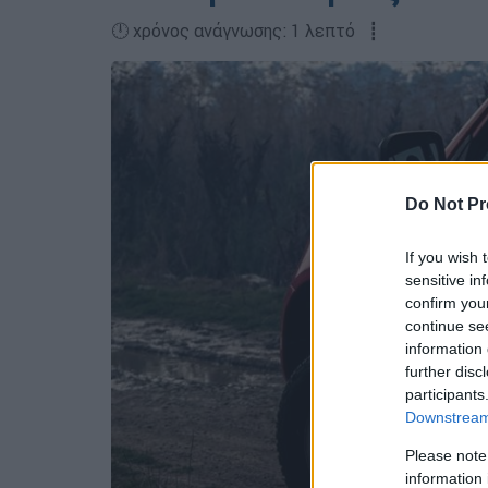
🕛 χρόνος ανάγνωσης: 1 λεπτό ┋
Do Not Pr
If you wish 
sensitive in
confirm you
continue se
information 
further disc
participants
Downstream 
Please note
information 