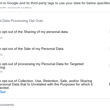
 to Google and its third-party tags to use your data for below specifi
ogle consent section.
l Data Processing Opt Outs
)
o opt-out of the Sharing of my personal data.
In
 το ΕΘΝΟΣ στη Google
o opt-out of the Sale of my Personal Data.
ν περιοχή Διμήνι του
Βόλου
, όταν ένας
In
τα
και τελικά
κάηκε ζωντανός.
to opt-out of processing my Personal Data for Targeted
ing.
γο μετά τη 1 το μεσημέρι, πήγε στο
In
ι έβαλε φωτιά να
κάψει χόρτα
αφού ο
ημείο που έβαλε τη
φωτιά
υπήρχε και ένα
o opt-out of Collection, Use, Retention, Sale, and/or Sharing
ersonal Data that Is Unrelated with the Purposes for which it
ωτιά
και κυριολεκτικά λαμπάδιασε,με
lected.
Out
φωτιάς και να καεί ζωντανός ο ηλικιωμένος
consents