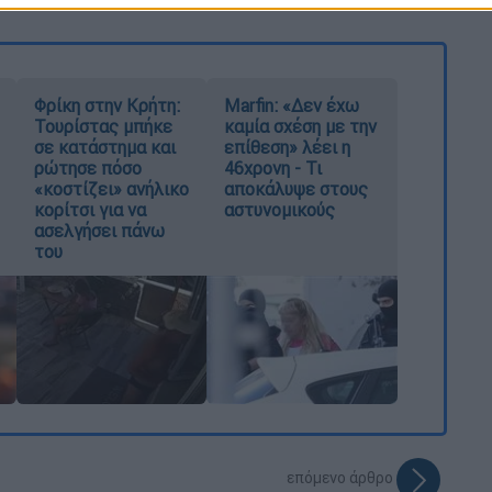
Φρίκη στην Κρήτη:
Marfin: «Δεν έχω
Τουρίστας μπήκε
καμία σχέση με την
σε κατάστημα και
επίθεση» λέει η
ρώτησε πόσο
46χρονη - Τι
«κοστίζει» ανήλικο
αποκάλυψε στους
κορίτσι για να
αστυνομικούς
ασελγήσει πάνω
του
επόμενο άρθρο