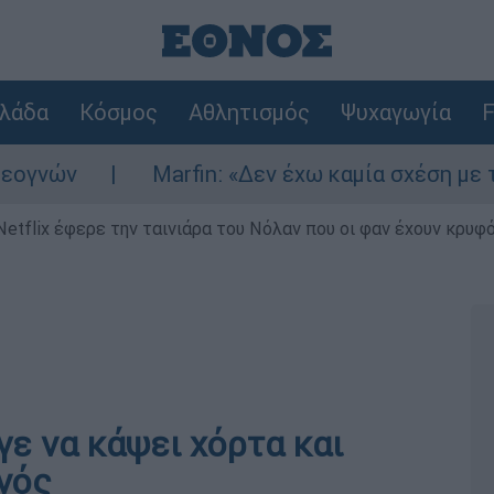
λάδα
Κόσμος
Αθλητισμός
Ψυχαγωγία
F
ν
Marfin: «Δεν έχω καμία σχέση με την επ
Netflix έφερε την ταινιάρα του Νόλαν που οι φαν έχουν κρυφό
ε να κάψει χόρτα και
νός