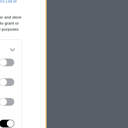
B’s List of
er and store
to grant or
ed purposes