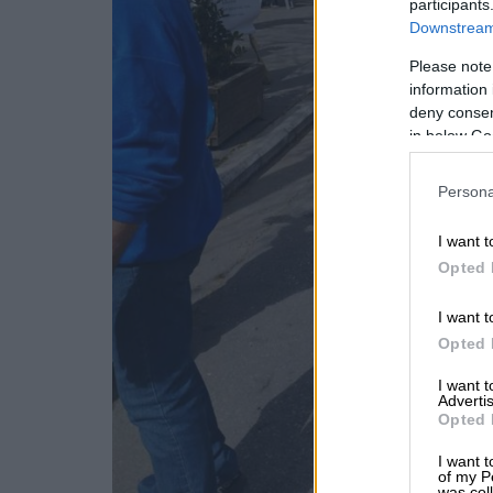
participants
Downstream 
Please note
information 
deny consent
in below Go
Persona
I want t
Opted 
I want t
Opted 
I want 
Advertis
Opted 
I want t
of my P
was col