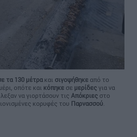
σε τα 130 μέτρα
και
σιγοψήθηκε
από το
μέρι, οπότε και
κόπηκε
σε
μερίδες
για να
λεξαν να γιορτάσουν τις
Απόκριες
στο
χιονισμένες κορυφές του
Παρνασσού
.