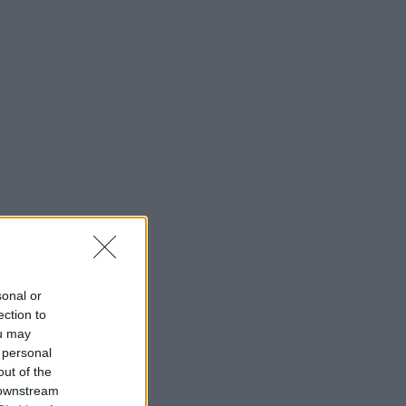
sonal or
ection to
ou may
 personal
out of the
 downstream