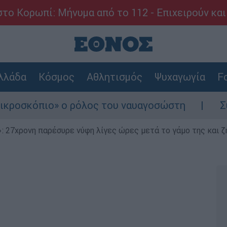
το Κορωπί: Μήνυμα από το 112 - Επιχειρούν και
λλάδα
Κόσμος
Αθλητισμός
Ψυχαγωγία
Fo
όλος του ναυαγοσώστη
Συναγερμός στην Κά
 27χρονη παρέσυρε νύφη λίγες ώρες μετά το γάμο της και ζη