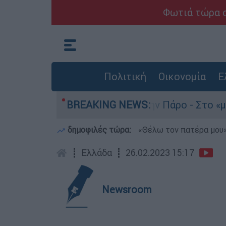
Φωτιά τώρα σ
Πολιτική
Οικονομία
Ε
του 4χρονου στην Πάρο - Στο «μικροσκόπιο» ο ρ
BREAKING NEWS:
δημοφιλές τώρα:
«Θέλω τον πατέρα μου»:
┋
Ελλάδα
┋
26.02.2023 15:17
Newsroom