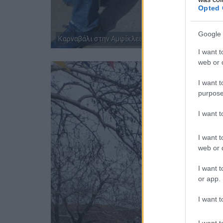
Opted 
Google 
Καρναβάλι στην Αμφίκλεια
I want t
web or d
I want t
purpose
I want 
I want t
web or d
I want t
or app.
I want t
I want t