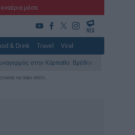
 εναέρια μέσα
od & Drink
Travel
Viral
ρπαθο: Βρέθηκαν παλιά πυρομαχικά στο Αρδάνι 
τούσε να πάει σπίτι...