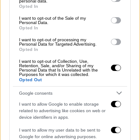
personal data.
grant or deny consent to Google and its third-party tags to
Opted In
use your data for below specified purposes in below Google
consent section.
I want to opt-out of the Sale of my
Personal Data.
Opted In
I want to opt-out of processing my
Personal Data for Targeted Advertising.
Opted In
«Μείνε ψύχραιμη και πάρε αναπνοές»
I want to opt-out of Collection, Use,
Retention, Sale, and/or Sharing of my
Personal Data that Is Unrelated with the
Ειδικότερα σε βίντεο
στο Tik Tok
που
Purposes for which it was collected.
Opted Out
τραβήχτηκε λίγο μετά τη σύγκρουση
φαίνεται η τεράστια φωτιά που έχουν πιάσει
Google consents
τα πρώτα βαγόνια του τρένου, ενώ
I want to allow Google to enable storage
πανικόβλητοι επιβάτες ακούγονται να
related to advertising like cookies on web or
μιλούν μεταξύ τους. Ένας επιβάτης
device identifiers in apps.
ακούγεται να λέει σε μια γυναίκα επίσης
I want to allow my user data to be sent to
επιβάτη:
«Μείνει ψύχραιμη και πάρε
Google for online advertising purposes.