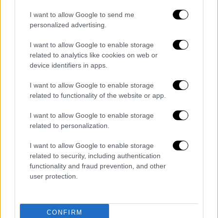
αναπνοές».
I want to allow Google to send me
ΟΛΕΣ ΟΙ ΕΙΔΗΣΕΙΣ
personalized advertising.
Συγκλονιστικές στιγμές στο
I want to allow Google to enable storage
νοσοκομείο Λάρισας: Συγγενείς
related to analytics like cookies on web or
περιμένουν στα σκαλιά, ενώ
device identifiers in apps.
μεταφέρονται οι σοροί από το μοιραίο
I want to allow Google to enable storage
τρένο
related to functionality of the website or app.
Εικόνες από ψηλά που «κόβουν» την
ανάσα - Άμορφη μάζα τα βαγόνια στο
I want to allow Google to enable storage
related to personalization.
σημείο του δυστυχήματος
Τι είναι και το προβλέπει το τριήμερο
I want to allow Google to enable storage
εθνικό πένθος που κηρύχθηκε μετά τη
related to security, including authentication
σύγκρουση των τρένων - Μόλις 7 φορές
functionality and fraud prevention, and other
user protection.
έχει κηρυχθεί στην Ελλάδα
Σύγκρουση τρένων στα Τέμπη: Ένα
τρομακτικό σενάριο…
CONFIRM