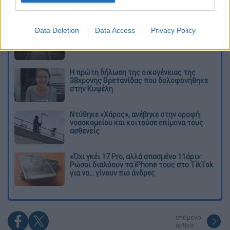
Διαβάστε ακόμη
Εκτελέσεις, συλλήψεις και νέοι
Data Deletion
Data Access
Privacy Policy
περιορισμοί: Το Ιράν σκληραίνει τη γραμμή
στο εσωτερικό εν μέσω πολέμου
Η πρώτη δήλωση της οικογένειας της
38χρονης Βρετανίδας που δολοφονήθηκε
στην Κυψέλη
Ντύθηκε «Χάρος», ανέβηκε στην οροφή
νοσοκομείου και κοιτούσε επίμονα τους
ασθενείς
«Όχι γκέι 17 Pro, αλλά σπασμένο 11άρι»:
Ρώσοι διαλύουν τα iPhone τους στο TikTok
για να... γίνουν πιο άνδρες
επόμενο
άρθρο