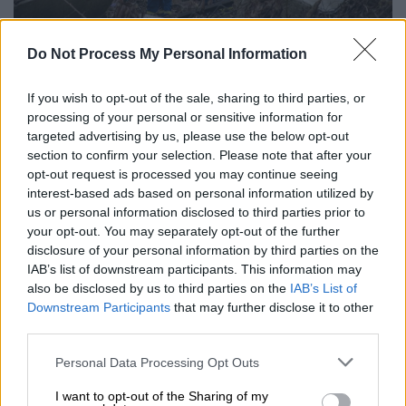
Do Not Process My Personal Information
If you wish to opt-out of the sale, sharing to third parties, or
Προσθέστε το ΕΘΝΟΣ στη Google
processing of your personal or sensitive information for
targeted advertising by us, please use the below opt-out
Το γύρο του Διαδικτύου
κάνει βίντεο λίγο
section to confirm your selection. Please note that after your
μετά τη
σύγκρουση
των δυο τρένων στα
opt-out request is processed you may continue seeing
interest-based ads based on personal information utilized by
Τέμπη
που σημειώθηκε αργά το βράδυ της
us or personal information disclosed to third parties prior to
Τρίτης στοιχίζοντας τη ζωή τουλάχιστον 36
your opt-out. You may separately opt-out of the further
ανθρώπων. Το βίντεο δείχνει τις στιγμές
disclosure of your personal information by third parties on the
πανικού και τρόμου που έζησαν οι
IAB’s list of downstream participants. This information may
also be disclosed by us to third parties on the
IAB’s List of
επιβαίνοντες
ανάμεσα σε συντρίμμια,
Downstream Participants
that may further disclose it to other
φλόγες και καπνούς.
third parties.
Please note that this website/app uses one or more Google
Personal Data Processing Opt Outs
services and may gather and store information including but
not limited to your visit or usage behaviour. You may click to
I want to opt-out of the Sharing of my