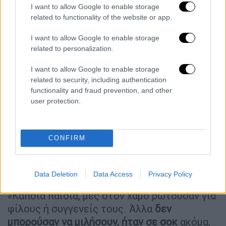
I want to allow Google to enable storage
related to functionality of the website or app.
I want to allow Google to enable storage
related to personalization.
I want to allow Google to enable storage
related to security, including authentication
functionality and fraud prevention, and other
user protection.
«Γιατρέ, δεν ξέρω πώς ζω ακόμα»
CONFIRM
Τέλος, ο κ. Ναΐμ μίλησε και για την
κατάσταση στην οποία έφτασαν οι
Data Deletion
Data Access
Privacy Policy
τραυματίες στο νοσοκομείο της Λάρισας.
«Κάποια παιδιά, μες στον χαμό ρωτούσαν για
φίλους ή συγγενείς τους. Άλλα
δεν
μπορούσαν να μιλήσουν, ήταν σε σοκ
ακόμα,