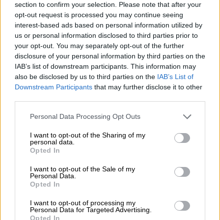
section to confirm your selection. Please note that after your
ασθενοφόρα που ήρθαν μετά μετέφεραν
opt-out request is processed you may continue seeing
νεκρούς
. Αυτό ήταν το πιο δύσκολο κομμάτι
interest-based ads based on personal information utilized by
για μας. Απ’ ότι μάθαμε, και όσα βλέπαμε,
us or personal information disclosed to third parties prior to
your opt-out. You may separately opt-out of the further
ήταν όλα νέα παιδιά, κάτω από 30 ετών
.
disclosure of your personal information by third parties on the
Αυτό από μόνο του μάς φόρτισε πολύ
IAB’s list of downstream participants. This information may
συναισθηματικά», τόνισε και συμπλήρωσε
also be disclosed by us to third parties on the
IAB’s List of
ότι, «τις πρώτες ώρες ήμασταν αντιμέτωποι
Downstream Participants
that may further disclose it to other
third parties.
με το χάος γιατί
δεν ξέραμε με τι είχαμε να
κάνουμε
. Κανείς δεν ήξερε και δεν
Please note that this website/app uses one or more Google
Personal Data Processing Opt Outs
φαντάστηκε ότι είχε να κάνει με σύγκρουση
services and may gather and store information including but
not limited to your visit or usage behaviour. You may click to
I want to opt-out of the Sharing of my
τρένων. Όταν φτάσαμε και κοιτούσαμε ο
personal data.
grant or deny consent to Google and its third-party tags to
ένας τον άλλο στα επείγοντα και ήμασταν
Opted In
use your data for below specified purposes in below Google
όλοι εκεί κατάλαβα ότι είχαμε να κάνουμε με
consent section.
I want to opt-out of the Sale of my
κάτι πολύ σοβαρό».
Personal Data.
Opted In
Ο ειδικευόμενος γιατρό
ς τόνισε ότι έπαιξε
I want to opt-out of processing my
μεγάλο ρόλο και η ψυχραιμία
στην
Personal Data for Targeted Advertising.
Opted In