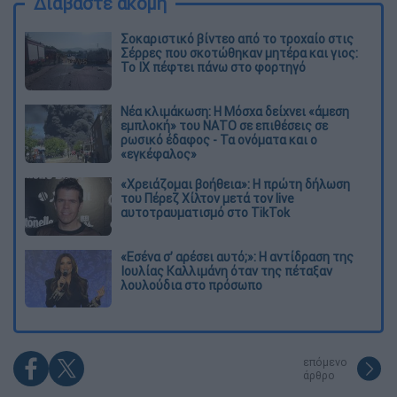
Διαβάστε ακόμη
Σοκαριστικό βίντεο από το τροχαίο στις
Σέρρες που σκοτώθηκαν μητέρα και γιος:
Το ΙΧ πέφτει πάνω στο φορτηγό
Νέα κλιμάκωση: Η Μόσχα δείχνει «άμεση
εμπλοκή» του ΝΑΤΟ σε επιθέσεις σε
ρωσικό έδαφος - Τα ονόματα και ο
«εγκέφαλος»
«Χρειάζομαι βοήθεια»: Η πρώτη δήλωση
του Πέρεζ Χίλτον μετά τον live
αυτοτραυματισμό στο TikTok
«Εσένα σ’ αρέσει αυτό;»: Η αντίδραση της
Ιουλίας Καλλιμάνη όταν της πέταξαν
λουλούδια στο πρόσωπο
επόμενο
άρθρο