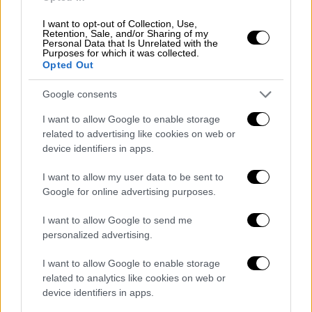
αποτελεσματικότητα του τμήματος
επειγόντων αλλά και όλου του προσωπικού
I want to opt-out of Collection, Use,
Retention, Sale, and/or Sharing of my
του νοσοκομείου. «Είχαμε κάνει μικρές
Personal Data that Is Unrelated with the
Purposes for which it was collected.
ομάδες που αποτελούνταν από έναν γενικό
Opted Out
χειρουργό, έναν ορθοπεδικό κι έναν
αναισθησιολόγο. Η κάθε ομάδα
Google consents
αντιμετώπιζε τον κάθε τραυματία κάνοντας
I want to allow Google to enable storage
επιτόπου τη διάγνωσή του. Βλέπαμε τι
related to advertising like cookies on web or
χρειαζόταν το κάθε περιστατικό εκείνη τη
device identifiers in apps.
στιγμή
, οι εξετάσεις δρομολογήθηκαν
I want to allow my user data to be sent to
κατευθείαν
. Έτσι αντιμετωπίσαμε πολύ
Google for online advertising purposes.
αποτελεσματικά όλους τους τραυματίες. Με
εξαίρεση δύο παιδιά τα οποία υποβλήθηκαν
I want to allow Google to send me
personalized advertising.
σε χειρουργείο και αυτή τη στιγμή είναι σε
σταθερή κατάσταση, ευτυχώς οι
I want to allow Google to enable storage
περισσότεροι ήταν ελαφρά τραυματίες»,
related to analytics like cookies on web or
τόνισε.
device identifiers in apps.