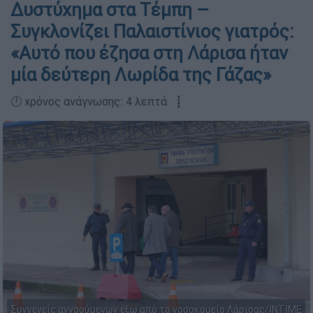
Δυστύχημα στα Τέμπη –
Συγκλονίζει Παλαιστίνιος γιατρός:
«Αυτό που έζησα στη Λάρισα ήταν
μία δεύτερη Λωρίδα της Γάζας»
🕛 χρόνος ανάγνωσης: 4 λεπτά ┋
Συγγενείς αγνοούμενων έξω από το νοσοκομείο Λάρισας/INTIME