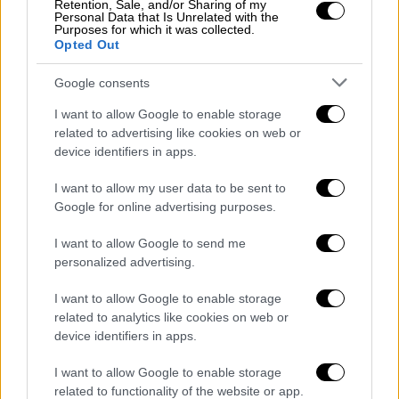
και έγραψε: «Η συγκλονιστική φωτογραφία
Retention, Sale, and/or Sharing of my
Personal Data that Is Unrelated with the
του δικού μας, Ιωάννη Παπαγιαννάκη,
Purposes for which it was collected.
Opted Out
προπονητή της εφηβικής ομάδας πόλο του
ΠΑΟΚ, ο οποίος υπηρετεί στα ΕΜΑΚ. Μόνο
Google consents
περηφάνια για τον δικό μας “Ήρωα”».
I want to allow Google to enable storage
related to advertising like cookies on web or
#PAOKfamily
Η συγκλονιστική
device identifiers in apps.
φωτογραφία του δικού μας, Ιωάννη
Παπαγιαννάκη, προπονητή της
I want to allow my user data to be sent to
εφηβικής ομάδας πόλο του ΠΑΟΚ, ο
Google for online advertising purposes.
οποίος υπηρετεί στα ΕΜΑΚ.
I want to allow Google to send me
personalized advertising.
Μόνο περηφάνια για τον δικό μας
«Ήρωα» στα
#Τέμπη
!
#ACPAOK
I want to allow Google to enable storage
related to analytics like cookies on web or
#PAOK
#HereIsNorth
device identifiers in apps.
pic.twitter.com/239raPMfBX
I want to allow Google to enable storage
— AC PAOK | Α.Σ. ΠΑΟΚ (@AC_PAOK)
related to functionality of the website or app.