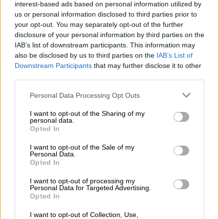
interest-based ads based on personal information utilized by
#PAOKfamily
Καθολικό
us or personal information disclosed to third parties prior to
χειροκρότημα απ’ όλη την
your opt-out. You may separately opt-out of the further
disclosure of your personal information by third parties on the
Οικογένεια πόλο του ΠΑΟΚ, κατά
IAB’s list of downstream participants. This information may
την είσοδο του προπονητή, Ιωάννη
also be disclosed by us to third parties on the
IAB’s List of
Παπαγιαννάκη, στο Ποσειδώνιο
Downstream Participants
that may further disclose it to other
Κολυμβητήριο.
third parties.
Please note that this website/app uses one or more Google
Personal Data Processing Opt Outs
Σεβασμός!🙏
#Τέμπη
services and may gather and store information including but
pic.twitter.com/27d43VlJu9
not limited to your visit or usage behaviour. You may click to
I want to opt-out of the Sharing of my
personal data.
grant or deny consent to Google and its third-party tags to
Opted In
— AC PAOK | Α.Σ. ΠΑΟΚ (@AC_PAOK)
use your data for below specified purposes in below Google
consent section.
March 3, 2023
I want to opt-out of the Sale of my
Personal Data.
Opted In
Ο
ερασιτέχνης ΠΑΟΚ
ανέβασε στους
λογαριασμούς του στα social media την
I want to opt-out of processing my
Personal Data for Targeted Advertising.
φωτογραφία του Γιάννη Παπαγιαννάκη που
Opted In
κλαίει πάνω από τα συντρίμμια των τρένων
I want to opt-out of Collection, Use,