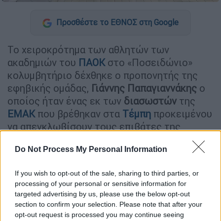
Προσθέστε το ΕΘΝΟΣ στη Google
Το χειροκρότημα των αθλητών των
ακαδημιών του
ΠΑΟΚ
στο «Ποσειδώνιο»
κολυμβητήριο δέχθηκε ο προπονητής της
εφηβικής ομάδας,
Γιάννης Παπαγιαννάκης
ο
οποίος ήταν ένας εκ των
διασωστών
της
ΕΜΑΚ
που βρέθηκαν στα
Τέμπη
προκειμένου
να απεγκλωβίσουν τους επιβάτες της
αμαξοστοιχίας
.
Do Not Process My Personal Information
«
Καθολικό χειροκρότημα απ’ όλη την
Οικογένεια πόλο του ΠΑΟΚ, κατά την είσοδο
If you wish to opt-out of the sale, sharing to third parties, or
του προπονητή, Ιωάννη Παπαγιαννάκη, στο
processing of your personal or sensitive information for
targeted advertising by us, please use the below opt-out
Ποσειδώνιο Κολυμβητήριο
» γράφει η
section to confirm your selection. Please note that after your
ανάρτηση στο Twitter.
opt-out request is processed you may continue seeing