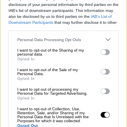
disclosure of your personal information by third parties on the
video
IAB’s list of downstream participants. This information may
also be disclosed by us to third parties on the
IAB’s List of
Downstream Participants
that may further disclose it to other
third parties.
Please note that this website/app uses one or more Google
Personal Data Processing Opt Outs
services and may gather and store information including but
Την ίδια ώρα η ΕΛΑΣ έχει προχωρήσει σε
not limited to your visit or usage behaviour. You may click to
I want to opt-out of the Sharing of my
κυκλοφοριακές ρυθμίσεις
στο κέντρο της
personal data.
grant or deny consent to Google and its third-party tags to
Opted In
Αθήνας, ενώ έχει διακοπεί η κυκλοφορία
use your data for below specified purposes in below Google
των οχημάτων στη
λεωφόρο Βασιλίσσης
consent section.
I want to opt-out of the Sale of my
Personal Data.
Αμαλίας
.
Opted In
Σε κάθε περίπτωση, στο κάλεσμα του
I want to opt-out of processing my
Personal Data for Targeted Advertising.
Σωματείου Εργαζομένων στον σιδηρόδρομο
Opted In
ανταποκρίθηκε πλήθος κόσμου, ενώ
I want to opt-out of Collection, Use,
συμμετέχουν η ΑΔΕΔΥ, εργατικά συνδικάτα,
Retention, Sale, and/or Sharing of my
φοιτητικοί, μαθητικοί και εκπαιδευτικοί
Personal Data that Is Unrelated with the
Purposes for which it was collected.
σύλλογοι και άλλοι φορείς.
Opted Out