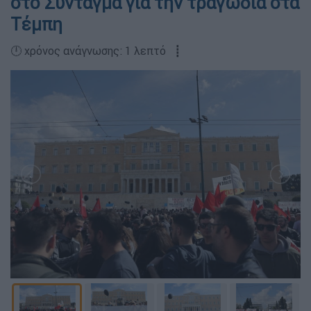
στο Σύνταγμα για την τραγωδία στα
Τέμπη
🕛 χρόνος ανάγνωσης: 1 λεπτό ┋