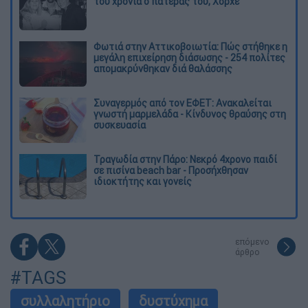
του χρόνια ο πατέρας του, Χόρχε
Φωτιά στην Αττικοβοιωτία: Πώς στήθηκε η
μεγάλη επιχείρηση διάσωσης - 254 πολίτες
απομακρύνθηκαν διά θαλάσσης
Συναγερμός από τον ΕΦΕΤ: Ανακαλείται
γνωστή μαρμελάδα - Κίνδυνος θραύσης στη
συσκευασία
Τραγωδία στην Πάρο: Νεκρό 4χρονο παιδί
σε πισίνα beach bar - Προσήχθησαν
ιδιοκτήτης και γονείς
επόμενο
άρθρο
#TAGS
συλλαλητήριο
δυστύχημα