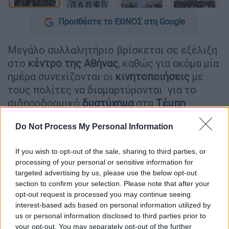
Προσθέστε το ΕΘΝΟΣ στη Google
Μεγάλο συλλαλητήριο βρίσκεται σε εξέλιξη
στο
κέντρο της Αθήνας
, καθώς για ακόμα μία
ημέρα συνεχίζονται οι
κινητοποιήσεις
με
τους πολίτες να διαμαρτύρονται για το
σιδηροδρομικό
δυστύχημα
στα
Τέμπη
.
Οι συγκεντρωμένοι άφησαν στον ουρανό
Do Not Process My Personal Information
μαύρα μπαλόνια
στη μνήμη των
57 νεκρών
που έχασαν τη ζωή τους μέσα στις
μοιραίες
If you wish to opt-out of the sale, sharing to third parties, or
αμαξοστοιχίες
.
processing of your personal or sensitive information for
targeted advertising by us, please use the below opt-out
section to confirm your selection. Please note that after your
opt-out request is processed you may continue seeing
interest-based ads based on personal information utilized by
us or personal information disclosed to third parties prior to
your opt-out. You may separately opt-out of the further