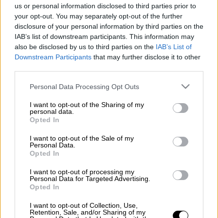
Ενεργές εξακολουθούν να είναι
us or personal information disclosed to third parties prior to
οι
αιτήσεις
για συνολικά
1.528 θέσεις
your opt-out. You may separately opt-out of the further
εργασίας
στο
υπουργείο Πολιτισμού και
disclosure of your personal information by third parties on the
IAB’s list of downstream participants. This information may
Αθλητισμού
, με συμβάσεις εργασίας
also be disclosed by us to third parties on the
IAB’s List of
ιδιωτικού δικαίου ορισμένου χρόνου.
Downstream Participants
that may further disclose it to other
third parties.
Διαβάστε περισσότερα στο
proson.gr.
Please note that this website/app uses one or more Google
Personal Data Processing Opt Outs
ΟΛΕΣ ΟΙ ΕΙΔΗΣΕΙΣ
services and may gather and store information including but
not limited to your visit or usage behaviour. You may click to
I want to opt-out of the Sharing of my
Τέμπη: Σε τι απάντησε και σε τι όχι ο
personal data.
grant or deny consent to Google and its third-party tags to
Opted In
Γεραπετρίτης – Οι «γκρίζες» ζώνες, οι
use your data for below specified purposes in below Google
consent section.
κυβερνητικές καθυστερήσεις και η
I want to opt-out of the Sale of my
Personal Data.
διάχυση ευθυνών
Opted In
Αποκάλυψη OPEN: Ανοιχτή η πλατφόρμα
I want to opt-out of processing my
της Hellenic Train για εισιτήρια Αθήνα-
Personal Data for Targeted Advertising.
Θεσσαλονίκη - Κανονικά οι πληρωμές
Opted In
Εικόνες ντροπής στο Αττικό Ζωολογικό
I want to opt-out of Collection, Use,
Πάρκο - Άγνωστοι εγκατέλειψαν λευκό
Retention, Sale, and/or Sharing of my