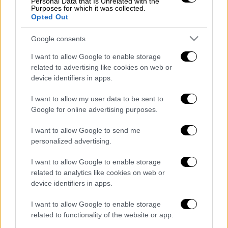
Personal Data that Is Unrelated with the
τιγράκι σε κάδο
Purposes for which it was collected.
Opted Out
Εurostat: Δεν εγγράφονται τελικά στο
χρέος οι εγγυήσεις του Ηρακλή -
Google consents
Καταλύτης η Ιταλία
I want to allow Google to enable storage
Το φιλί γίνεται βαρύ ποινικό αδίκημα –
related to advertising like cookies on web or
Ακόμα και ποινή θανάτου σε ζευγαράκια
device identifiers in apps.
που φιλιούνται δημόσια στη Νάπολη
I want to allow my user data to be sent to
Διαβάστε ακόμη
Google for online advertising purposes.
I want to allow Google to send me
Η «ακτινογραφία» της καταστροφής από
τις φωτιές στη Δυτική Αττική - Οι
personalized advertising.
εκτάσεις που κάηκαν και η επόμενη μέρα
του δάσους
I want to allow Google to enable storage
related to analytics like cookies on web or
«Κλειδί» η ιατροδικαστική για τον 90χρονο
που έκρυβε ο γιος του στον καταψύκτη -
device identifiers in apps.
«Τον αγαπούσε παθολογικά»
I want to allow Google to enable storage
Το βαρύ τίμημα της υπογεννητικότητας: 11
related to functionality of the website or app.
σχολεία λιγότερα τη νέα σχολική χρονιά