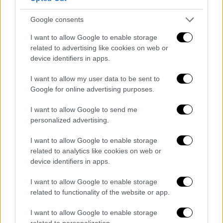
προαστιακού και
μάλιστα με 65 επιβάτες.
Google consents
Εάν ήταν
μπροστά
ο
προαστιακός
σήμερα,
I want to allow Google to enable storage
ενδεχομένως να
μιλούσαμε
για μια
related to advertising like cookies on web or
σύγκρουση δύο επιβατικών τρένων
με
device identifiers in apps.
μεγαλύτερες συνέπειες.
I want to allow my user data to be sent to
Google for online advertising purposes.
I want to allow Google to send me
personalized advertising.
I want to allow Google to enable storage
video
related to analytics like cookies on web or
device identifiers in apps.
I want to allow Google to enable storage
related to functionality of the website or app.
Αυτό
δεν έγινε
καθώς στον σταθμό των
I want to allow Google to enable storage
related to personalization.