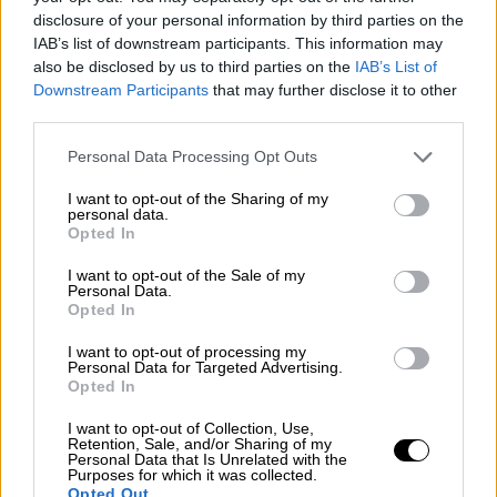
ωστόσο να διευκρινιστεί εάν η επιβατική
disclosure of your personal information by third parties on the
αμαξοστοιχία θα κινηθεί από την κάθοδο ή
IAB’s list of downstream participants. This information may
από την άνοδο
με αποτέλεσμα μετά από λίγο
also be disclosed by us to third parties on the
IAB’s List of
Downstream Participants
that may further disclose it to other
να συμβεί η μοιραία σύγκρουση. Σημειώνεται
third parties.
ότι ο συγκεκριμένος άνθρωπος έχει
καταθέσει ήδη στις Αρχές και έχει
Please note that this website/app uses one or more Google
Personal Data Processing Opt Outs
services and may gather and store information including but
ενημερώσει και την αρμόδια υπηρεσία.
not limited to your visit or usage behaviour. You may click to
I want to opt-out of the Sharing of my
personal data.
grant or deny consent to Google and its third-party tags to
Πώς αποφεύχθηκε σύγκρουση δύο
Opted In
use your data for below specified purposes in below Google
επιβατικών αμαξοστοιχιών
consent section.
I want to opt-out of the Sale of my
Personal Data.
Νωρίτερα το Open προχώρησε στην
Opted In
αποκάλυψη ότι μία συγκυρία βοήθησε στο να
I want to opt-out of processing my
μην είναι
ακόμη χειρότερα
τα
πράγματα
στο
Personal Data for Targeted Advertising.
Opted In
πολύνεκρο δυστύχημα στα
Τέμπη
καθώς
πίσω από την
εμπορική αμαξοστοιχία
με
I want to opt-out of Collection, Use,
Retention, Sale, and/or Sharing of my
τους
δύο οδηγούς
που κατευθυνόταν προς
Personal Data that Is Unrelated with the
Purposes for which it was collected.
τη
Λάρισα
, ακολουθούσε ένας συρμός του
Opted Out