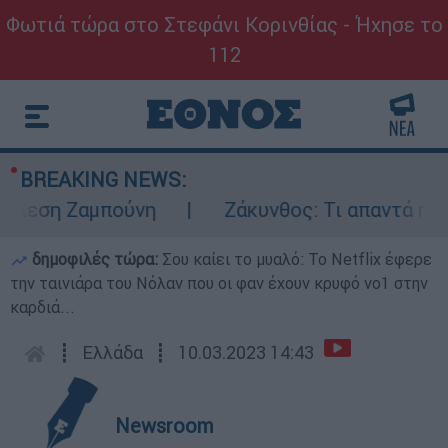
Φωτιά τώρα στο Στεφάνι Κορινθίας - Ήχησε το
112
BREAKING NEWS:
εση Ζαμπούνη
Ζάκυνθος: Τι απαντά η ΕΛΑΣ
δημοφιλές τώρα:
Σου καίει το μυαλό: Το Netflix έφερε
την ταινιάρα του Νόλαν που οι φαν έχουν κρυφό νο1 στην
καρδιά...
┋
Ελλάδα
┋
10.03.2023 14:43
Newsroom