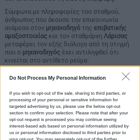
Σύμφωνα με πληροφορίες του σταθμού,
άνθρωπος που άκουσε την επικοινωνία
ανάμεσα στον
μηχανοδηγό
της
επιβατικής
αμαξοστοιχίας
και τον σταθμάρχη
Λάρισας
μεταφέρει τον εξής διάλογο από τη στιγμή
που ο
μηχανοδηγός
έχει αντιληφθεί ότι
κινείται στο αντίθετο ρεύμα:
Μηχανοδηγός: Λάρισα ακούει;
Do Not Process My Personal Information
Σταθμάρχης
: (Δεν απαντά)
Μηχανοδηγός
: Λάρισα ακούει;
If you wish to opt-out of the sale, sharing to third parties, or
Σταθμάρχης
: (Δεν απαντά)
processing of your personal or sensitive information for
Μηχανοδηγός
: Λάρισα ακούει; Πάω καλά;
targeted advertising by us, please use the below opt-out
Σταθμάρχης
: Αφού σου είπα. Νέους
section to confirm your selection. Please note that after your
opt-out request is processed you may continue seeing
Πόρους
interest-based ads based on personal information utilized by
us or personal information disclosed to third parties prior to
Η
απάντηση του σταθμάρχη ήρθε χωρίς
your opt-out. You may separately opt-out of the further