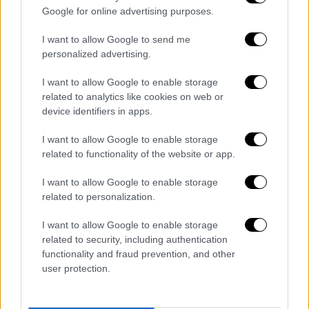
καταγράφεται;
Google for online advertising purposes.
Μάρτυρας
: Γνώριζε το ΕΣΚΕ;
I want to allow Google to send me
Συνήγορος
: Υπάρχει ενδεχόμενο να
personalized advertising.
γνώριζε το ΕΣΚΕ πως υπήρχε βλάβη
πριν;
I want to allow Google to enable storage
Μάρτυρας
: Δεν το γνωρίζω. Να με
related to analytics like cookies on web or
device identifiers in apps.
κατηγορήσετε κ. πρόεδρε εάν βρείτε
ότι λέω κάτι ανακριβές.
I want to allow Google to enable storage
Πρόεδρος
: Εγώ δεν κατηγορώ κανέναν.
related to functionality of the website or app.
Συνήγορος
: Υπήρξε φωτιά πλησίον της
I want to allow Google to enable storage
motor oil;
related to personalization.
Μάρτυρας
: Υπήρξε. Ξεκίνησε στις 16:06
από περιοχή Πανόραμα Αγίων
I want to allow Google to enable storage
related to security, including authentication
Θεοδώρων. Στις 16:26 είχαν πάει
functionality and fraud prevention, and other
επίγειες δυνάμεις, δέκα οχήματα, έγινε
user protection.
απομάκρυνση πολιτών. Πότε ακριβώς
τελείωσε δεν το έχω εύκαιρο αυτή τη