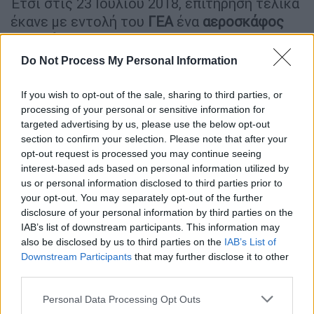
Έτσι στις 23 Ιουλίου 2018, επιτήρηση τελικά
έκανε με εντολή του
ΓΕΑ
ένα
αεροσκάφος
αερολέσχης
που πέταξε δύο φορές μετά το
μεσημέρι και πριν ξεσπάσει η φωτιά στο
Do Not Process My Personal Information
Νταού. Όπως είπε σήμερα ο μάρτυρας, η
Πυροσβεστική επαναπαύτηκε και δεν
If you wish to opt-out of the sale, sharing to third parties, or
έστειλε νέο αίτημα προκειμένου να
processing of your personal or sensitive information for
targeted advertising by us, please use the below opt-out
επιχειρήσει το PZL, το οποίο βρισκόταν
section to confirm your selection. Please note that after your
διαθέσιμο για αυτό το λόγο, το οποίο θα
opt-out request is processed you may continue seeing
μπορούσε να μεταφέρει εικόνα της
interest-based ads based on personal information utilized by
κατάστασης.
us or personal information disclosed to third parties prior to
your opt-out. You may separately opt-out of the further
Συνήγορος υπεράσπισης
: Από πού
disclosure of your personal information by third parties on the
IAB’s list of downstream participants. This information may
προκύπτει ότι το πετζετέλ θα μπορούσε
also be disclosed by us to third parties on the
IAB’s List of
να κάνει την επιχείρηση έμφορτο;
Downstream Participants
that may further disclose it to other
Μάρτυρας
: Σας επαναλαμβάνω ότι αυτό
third parties.
θα το επιλέξει το ΕΣΚΕ. Από την στιγμή
Please note that this website/app uses one or more Google
Personal Data Processing Opt Outs
που έχουμε φωτιά στην Κινέτα, εκείνη
services and may gather and store information including but