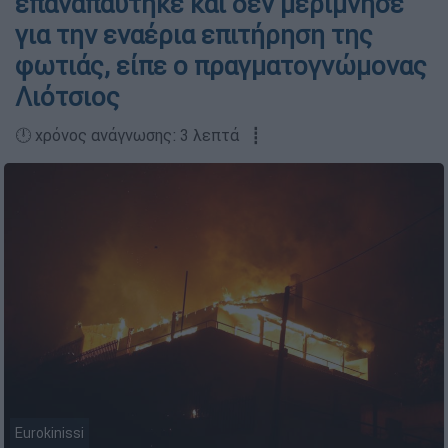
επαναπαύτηκε και δεν μερίμνησε
για την εναέρια επιτήρηση της
φωτιάς, είπε ο πραγματογνώμονας
Λιότσιος
🕛 χρόνος ανάγνωσης: 3 λεπτά ┋
Eurokinissi