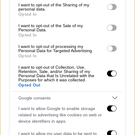
την ώρα ως επιχειρησιακό μέσο
not limited to your visit or usage behaviour. You may click to
I want to opt-out of the Sharing of my
personal data.
καλύτερο θα ήταν ένα αεροσκάφος
grant or deny consent to Google and its third-party tags to
Opted In
use your data for below specified purposes in below Google
έμφορτο.
consent section.
I want to opt-out of the Sale of my
Συνήγορος
: Σας ρωτάω εάν
Personal Data.
προβλεπόταν;
Opted In
Μάρτυρας
: Το εναέριο μέσο μπορεί να
I want to opt-out of processing my
είναι έμφορτο ή όχι. Το λέει στον
Personal Data for Targeted Advertising.
Opted In
επιχειρησιακό σχεδιασμό του
Πυροσβεστικού Σώματος.
I want to opt-out of Collection, Use,
Retention, Sale, and/or Sharing of my
Personal Data that Is Unrelated with the
Κατά την εξέταση του δικαστικού
Purposes for which it was collected.
Opted Out
πραγματογνώμονα υπήρξε ένταση με την
συνήγορο του κ. Τερζούδη όσον αφορά τις
Google consents
καταγραφές στο ημερολόγιο, των κινήσεων
I want to allow Google to enable storage
των εναέριων μέσων.
related to advertising like cookies on web or
device identifiers in apps.
Συνήγορος
: Η διαδρομή του Φλόγα 1
(ελικόπτερο της Πυροσβεστικής )
I want to allow my user data to be sent to