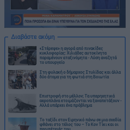
Διαβάστε ακόμη
«Στέρεψε» η αγορά από πινακίδες
κυκλοφορίας: Χιλιάδες αυτοκίνητα
παραμένουν αταξινόμητα - Λύση αναζητά
το υπουργείο
Στη φυλακή ο δήμαρχος Στυλίδας και άλλα
δύο άτομα για τη φωτιά στη Βοιωτία
Επιστροφή στο μέλλον; Τα υπερηχητικά
αεροπλάνα ετοιμάζονται να ξαναπετάξουν -
Αλλά υπάρχει ένα πρόβλημα
Το ταξίδι στον Ειρηνικό πάνω σε μια σχεδία
φθάνει στο τέλος του – Το Κον Τίκι και οι
περιπέτειές του