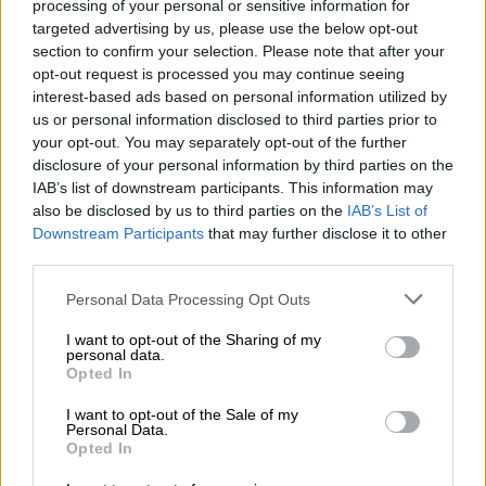
ΔΙΑΒΑΣΤΕ ΕΠΙΣΗΣ
processing of your personal or sensitive information for
targeted advertising by us, please use the below opt-out
section to confirm your selection. Please note that after your
Ελλάδα
|
21.03.2023 17:02
opt-out request is processed you may continue seeing
Αυξάνονται οι περιπολίες σε αστικά
interest-based ads based on personal information utilized by
κέντρα, ενισχυμένα μέτρα ενόψει
us or personal information disclosed to third parties prior to
τουριστικής σεζόν – Τι
your opt-out. You may separately opt-out of the further
αποφασίστηκε σε σύσκεψη υπό τον
disclosure of your personal information by third parties on the
IAB’s list of downstream participants. This information may
Θεοδωρικάκο
also be disclosed by us to third parties on the
IAB’s List of
Downstream Participants
that may further disclose it to other
third parties.
Please note that this website/app uses one or more Google
Υπεύθυνοι για τη δράση των
Personal Data Processing Opt Outs
services and may gather and store information including but
αστυνομικών στις πορείες και στα
not limited to your visit or usage behaviour. You may click to
I want to opt-out of the Sharing of my
personal data.
γήπεδα
grant or deny consent to Google and its third-party tags to
Opted In
use your data for below specified purposes in below Google
Όπως μετέδωσε στο
κεντρικό δελτίο
consent section.
I want to opt-out of the Sale of my
Personal Data.
ειδήσεων
του
OPEN
η
Μίνα Καραμήτρου
,
Opted In
υπεύθυνος αλλά και υπόλογος
για τον τρόπο