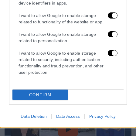
device identifiers in apps.
νευραλγικών
υπηρεσιών
στην ελληνική
αστυνομία και, σύμφωνα με πληροφορίες του
I want to allow Google to enable storage
OPEN, θα μετακινηθούν πρόσωπα που ήτανε
related to functionality of the website or app.
πολύ κοντά στον τέως αρχηγό της ΕΛ.ΑΣ.,
I want to allow Google to enable storage
Κώστα Σκούμα, ο οποίος καρατομήθηκε πριν
related to personalization.
από μερικές μέρες
. Πρόκειται για άτομα τα
οποία ήταν το «δεξί του χέρι» και ήταν μαζί
I want to allow Google to enable storage
related to security, including authentication
του σε όλη τη θητεία του όσο ήταν αρχηγός
functionality and fraud prevention, and other
της ελληνικής αστυνομίας. Οι υπηρεσίες
user protection.
φέρονται να αλλάζουν και, μάλιστα, να
παροπλίζονται.
CONFIRM
Data Deletion
Data Access
Privacy Policy
video