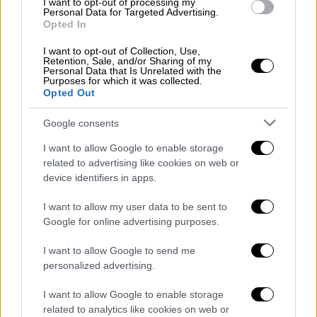
I want to opt-out of processing my
που η ΕΛ.ΑΣ. θα εφαρμόζει τα επιχειρησιακά
Personal Data for Targeted Advertising.
της σχέδια θα είναι ο υφυπουργός,
Λευτέρης
Opted In
Οικονόμου
. Το κέντρο συντονισμού και
I want to opt-out of Collection, Use,
λειτουργίας θα είναι πια υπό την εποπτεία
Retention, Sale, and/or Sharing of my
Personal Data that Is Unrelated with the
του ίδιου αλλά
και του αρχηγού της ΕΛ.ΑΣ.
Purposes for which it was collected.
Opted Out
Αυτοί θα είναι οι δύο υπεύθυνοι για τη
δράση των αστυνομικών στις πορείες και
Google consents
στα γήπεδα. Για να αποφεύγονται
I want to allow Google to enable storage
παρανοήσεις και το «σπασμένο τηλέφωνο»,
related to advertising like cookies on web or
το οποίο παρατηρήθηκε να συμβαίνει
device identifiers in apps.
αρκετές φορές στις τελευταίες πορείες, θα
υπάρχουν τα δύο αυτά πρόσωπα στο κέντρο
I want to allow my user data to be sent to
Google for online advertising purposes.
επιχειρήσεων και κυρίως για να αποδίδονται
και οι σχετικές ευθύνες.
I want to allow Google to send me
personalized advertising.
Σύμφωνα με πληροφορίες, ωστόσο, θα
υπάρχει και ένας
δεύτερος γύρος
I want to allow Google to enable storage
ανακατατάξεων προσώπων πολύ
related to analytics like cookies on web or