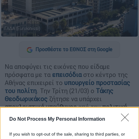
ΓΑΔΑ (Eurokinissi)
Προσθέστε το ΕΘΝΟΣ στη Google
Να αποφύγει τις εικόνες που είδαμε
πρόσφατα με τα
επεισόδια
στο κέντρο της
Αθήνας επιχειρεί το
υπουργείο προστασίας
του πολίτη
. Την Τρίτη (21/03) ο
Τάκης
Θεοδωρικάκος
ζήτησε να υπάρχει
αποκλειστικά υπεύθυνος
από την
πολιτική
ηγεσία
για την εφαρμογή αυτού του
Do Not Process My Personal Information
σχεδιασμού της
ελληνικής αστυνομίας.
If you wish to opt-out of the sale, sharing to third parties, or