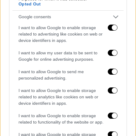
Opted Out
Ετοίμαζαν χτύπημα
Google consents
Οι αστυνομικοί που παρακολουθούσαν τα
I want to allow Google to enable storage
τηλέφωνά τους, διαπίστωσαν πως οι
related to advertising like cookies on web or
συλληφθέντες ετοίμαζαν μεγάλο χτύπημα,
device identifiers in apps.
τις επόμενες ημέρες στον
Πύργο
, και πιο
I want to allow my user data to be sent to
συγκεκριμένα στα ΕΛΤΑ.
Google for online advertising purposes.
ΟΛΕΣ ΟΙ ΕΙΔΗΣΕΙΣ
I want to allow Google to send me
personalized advertising.
«Ήθελαν να καταστρέψουν ανθρώπινες
ζωές»: Ογδόντα άτομα καθημερινά στο
I want to allow Google to enable storage
εστιατόριο που έβαλαν στόχο
related to analytics like cookies on web or
device identifiers in apps.
τρομοκράτες - Συγκλονισμένοι οι
θαμώνες
I want to allow Google to enable storage
Συναγερμός στη Δραπετσώνα:
related to functionality of the website or app.
Aποπειράθηκε να βιάσει και επιτέθηκε
I want to allow Google to enable storage