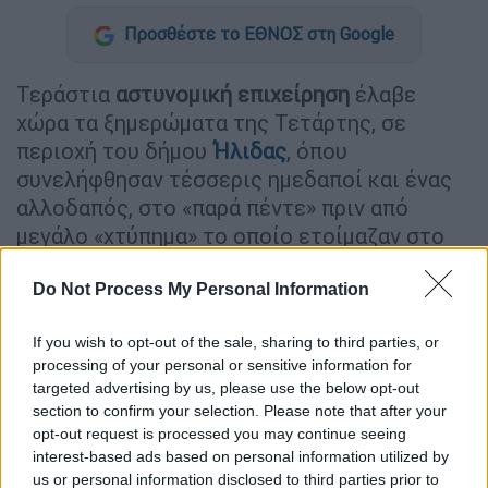
Προσθέστε το ΕΘΝΟΣ στη Google
Τεράστια
αστυνομική επιχείρηση
έλαβε
χώρα τα ξημερώματα της Τετάρτης, σε
περιοχή του δήμου
Ήλιδας
, όπου
συνελήφθησαν τέσσερις ημεδαποί και ένας
αλλοδαπός, στο «παρά πέντε» πριν από
μεγάλο «χτύπημα» το οποίο ετοίμαζαν στο
κέντρο του
Πύργου
.
Do Not Process My Personal Information
Σύμφωνα με πληροφορίες του
Patrisnews
, η
πολύ καλά οργανωμένη επιχείρηση των
If you wish to opt-out of the sale, sharing to third parties, or
αστυνομικών του Τ.Α. Ήλιδας, στην οποία
processing of your personal or sensitive information for
targeted advertising by us, please use the below opt-out
συνέδραμαν, δυνάμεις της ΕΚΑΜ, της ΟΠΚΕ
section to confirm your selection. Please note that after your
Ηλείας και αστυνομικών από την Αχαΐα,
opt-out request is processed you may continue seeing
ξεκίνησε στις 5.00 π.μ., με έφοδο σε
interest-based ads based on personal information utilized by
ενοικιαζόμενα δωμάτια,
κοντά στα Δουνέικα
,
us or personal information disclosed to third parties prior to