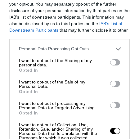
your opt-out. You may separately opt-out of the further
όπου βρέθηκαν και τα όπλα.
disclosure of your personal information by third parties on the
IAB’s list of downstream participants. This information may
Οι ίδιες πηγές αναφέρουν πως ανάμεσα
also be disclosed by us to third parties on the
IAB’s List of
στους
συλληφθέντες
– τέσσερις Έλληνες
Downstream Participants
that may further disclose it to other
και ένας Αλβανός - είναι ένας διαβόητος
third parties.
κακοποιός με καταγωγή από την Ηλεία, ο
Please note that this website/app uses one or more Google
Personal Data Processing Opt Outs
οποίος εδώ και δύο τουλάχιστον δεκαετίες
services and may gather and store information including but
απασχολεί τις αρχές, ενώ έχει φυλακιστεί
not limited to your visit or usage behaviour. You may click to
I want to opt-out of the Sharing of my
personal data.
και στο παρελθόν. Ο ίδιος, φέρεται να
grant or deny consent to Google and its third-party tags to
Opted In
use your data for below specified purposes in below Google
προσπάθησε να το σκάσει, όταν αντιλήφθηκε
consent section.
I want to opt-out of the Sale of my
την παρουσία των αστυνομικών, όμως οι
Personal Data.
αστυνομικοί της
ΕΚΑΜ, τον σταμάτησαν.
Opted In
Στην κατοχή των συλληφθέντων βρέθηκαν
I want to opt-out of processing my
Personal Data for Targeted Advertising.
πιστόλια
, ένα κλεμμένο ΙΧ, κουκούλες,
Opted In
γάντια, και μπιτόνια με βενζίνη, την οποία
I want to opt-out of Collection, Use,
πιθανόν να χρησιμοποιούσαν για να βάλουν
Retention, Sale, and/or Sharing of my
Personal Data that Is Unrelated with the
φωτιά στο όχημα.
Purposes for which it was collected.