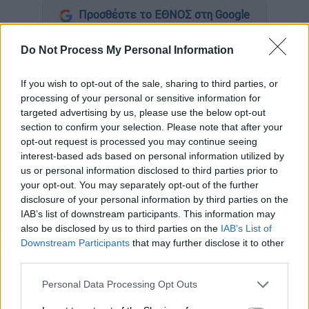
Προσθέστε το ΕΘΝΟΣ στη Google
Do Not Process My Personal Information
Συνελήφθη
από αστυνομικούς της
Υποδιεύθυνσης Τροχαίας
Θεσσαλονίκης
,
If you wish to opt-out of the sale, sharing to third parties, or
58χρονος οδηγός ταξί, ο οποίος εμπλέκεται
processing of your personal or sensitive information for
σε υπόθεση τροχαίου ατυχήματος
με
targeted advertising by us, please use the below opt-out
εγκατάλειψη
.
section to confirm your selection. Please note that after your
opt-out request is processed you may continue seeing
Συγκεκριμένα, όπως προέκυψε από την
interest-based ads based on personal information utilized by
αστυνομική έρευνα, ο 58χρονος χθες (30/3)
us or personal information disclosed to third parties prior to
your opt-out. You may separately opt-out of the further
το πρωί, σε περιοχή της Τούμπας, κοντά στο
disclosure of your personal information by third parties on the
«Θεαγένειο», ξεκίνησε το προαναφερόμενο
IAB’s list of downstream participants. This information may
όχημα προτού ολοκληρωθεί η αποβίβαση
also be disclosed by us to third parties on the
IAB’s List of
80χρονης που επέβαινε σε αυτό, με
Downstream Participants
that may further disclose it to other
third parties.
αποτέλεσμα τον τραυματισμό της.
Please note that this website/app uses one or more Google
Personal Data Processing Opt Outs
services and may gather and store information including but