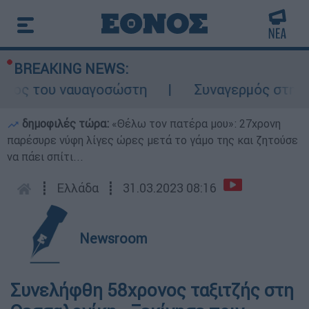
BREAKING NEWS:
λος του ναυαγοσώστη
Συναγερμός στην Κάρ
δημοφιλές τώρα:
«Θέλω τον πατέρα μου»: 27χρονη
παρέσυρε νύφη λίγες ώρες μετά το γάμο της και ζητούσε
να πάει σπίτι...
┋
Ελλάδα
┋
31.03.2023 08:16
Newsroom
Συνελήφθη 58χρονος ταξιτζής στη