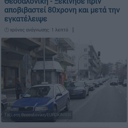
Θεσσαλονίκη - Ξεκίνησε πριν
αποβιβαστεί 80χρονη και μετά την
εγκατέλειψε
🕛 χρόνος ανάγνωσης: 1 λεπτό ┋
Ταξί στη Θεσσαλονίκη/EUROKINISSI