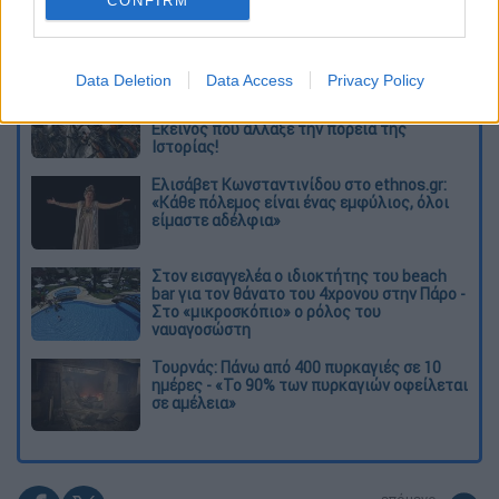
CONFIRM
Διαβάστε ακόμη
Data Deletion
Data Access
Privacy Policy
O στρατηγός ήταν σχιζοφρενής, εμμονικός,
πλησίαζε τα 75 όταν τον αντάμωσε η δόξα –
Εκείνος που άλλαξε την πορεία της
Ιστορίας!
Ελισάβετ Κωνσταντινίδου στο ethnos.gr:
«Κάθε πόλεμος είναι ένας εμφύλιος, όλοι
είμαστε αδέλφια»
Στον εισαγγελέα ο ιδιοκτήτης του beach
bar για τον θάνατο του 4χρονου στην Πάρο -
Στο «μικροσκόπιο» ο ρόλος του
ναυαγοσώστη
Τουρνάς: Πάνω από 400 πυρκαγιές σε 10
ημέρες - «Το 90% των πυρκαγιών οφείλεται
σε αμέλεια»