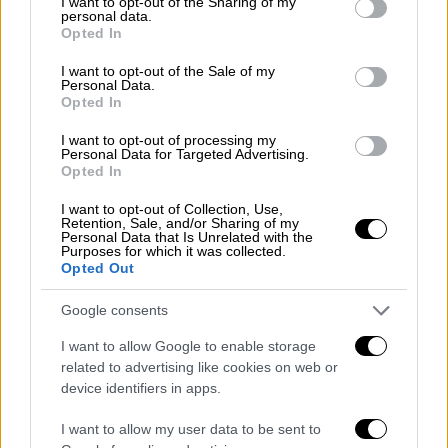
not limited to your visit or usage behaviour. You may click to
I want to opt-out of the Sharing of my
personal data.
grant or deny consent to Google and its third-party tags to
Opted In
use your data for below specified purposes in below Google
consent section.
I want to opt-out of the Sale of my
Personal Data.
video
Opted In
I want to opt-out of processing my
Personal Data for Targeted Advertising.
Opted In
I want to opt-out of Collection, Use,
Ο οδηγός στη συνέχεια εγκατέλειψε τον
Retention, Sale, and/or Sharing of my
Personal Data that Is Unrelated with the
τόπο του ατυχήματος χωρίς να προβεί στις
Purposes for which it was collected.
Opted Out
απαραίτητες από τον νόμο ενέργειες.
Google consents
Η τραυματίας διακομίσθηκε με ασθενοφόρο
του ΕΚΑΒ στο Γενικό Νοσοκομείο
I want to allow Google to enable storage
Θεσσαλονίκης, Ιπποκράτειο. Ο συλληφθείς
related to advertising like cookies on web or
device identifiers in apps.
οδηγήθηκε στις αρμόδιες δικαστικές Αρχές.
I want to allow my user data to be sent to
ΟΛΕΣ ΟΙ ΕΙΔΗΣΕΙΣ