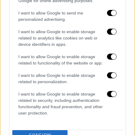
Google for online advertising purposes.
Εκλογές 2023: Πώς επηρεάζουν σχολεία,
I want to allow Google to send me
λήξη μαθημάτων και απολυτήριες
personalized advertising.
εξετάσεις - Τι θα γίνει με τους μόνιμους
I want to allow Google to enable storage
διορισμούς εκπαιδευτικών
related to analytics like cookies on web or
Γιατί ο Μητσοτάκης μιλά για απειλή
device identifiers in apps.
ακυβερνησίας και αναφέρεται στο
παράδειγμα της Βουλγαρίας - Τι
I want to allow Google to enable storage
related to functionality of the website or app.
δείχνουν οι νέες δημοσκοπήσεις
Τα τελευταία ρουσφέτια πριν τις
I want to allow Google to enable storage
κάλπες στο υπουργείο Υγείας - Οι
related to personalization.
πιέσεις και οι τακτοποιήσεις
I want to allow Google to enable storage
Τρέχει να κλείσει εκκρεμότητες το
related to security, including authentication
υπουργείο Μεταφορών – Τι προβλέπει
functionality and fraud prevention, and other
τροπολογία για τους εργαζόμενους
user protection.
Σούπερ μάρκετ: Η ακρίβεια φέρνει
αύξηση τζίρου 5,3% - Αποκαλυπτικά
στοιχεία