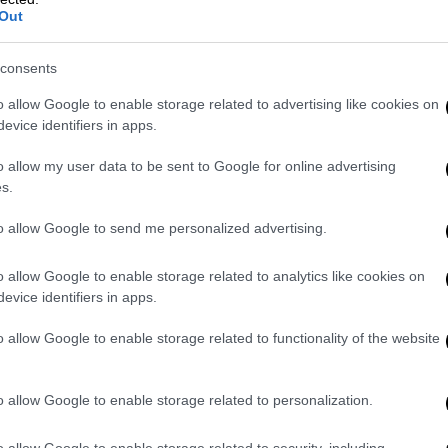
Out
ά ζητήματα
τα οποία «
οφείλουμε όλοι να
consents
 αυτά
».
o allow Google to enable storage related to advertising like cookies on
ς στο ζήτημα του δυστυχήματος έτσι ώστε
evice identifiers in apps.
τές υπάρχουν. «Η
έρευνα προχωράει με
μα τα αποτελέσματα της
o allow my user data to be sent to Google for online advertising
».
s.
ίνηση
με
ασφάλεια
για την
εμπέδωση της
to allow Google to send me personalized advertising.
ατι, σύμφωνα με τον προγραμματισμό μας,
ιφερειακές αμαξοστοιχίες καθώς και ο
o allow Google to enable storage related to analytics like cookies on
ροδρόμιο και την Χαλκίδα.
evice identifiers in apps.
ευματικής αμαξοστοιχίας για τη
o allow Google to enable storage related to functionality of the website
χουμε τις επιβατικές αμαξοστοιχίες οι
νίκη και Καλαμπάκα.
Ελπίζω στο τέλος
o allow Google to enable storage related to personalization.
ιακό του Κιάτου
».
o allow Google to enable storage related to security, including