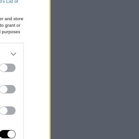
B’s List of
er and store
to grant or
ed purposes