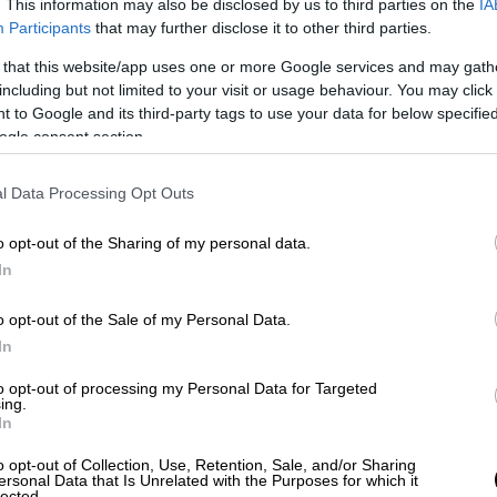
. This information may also be disclosed by us to third parties on the
IA
Participants
that may further disclose it to other third parties.
 that this website/app uses one or more Google services and may gath
including but not limited to your visit or usage behaviour. You may click 
 to Google and its third-party tags to use your data for below specifi
ogle consent section.
l Data Processing Opt Outs
δας, όταν θα έχουν ολοκληρωθεί τα έργα
o opt-out of the Sharing of my personal data.
νάδειξη του φωτισμού μέσα σε σήραγγες
In
νήσει και ο Προαστιακός
».
o opt-out of the Sale of my Personal Data.
ρίστησε τους εργαζόμενους
στον
ΟΣΕ
, στην
In
οι, όπως είπε «υπερέβαλαν εαυτούς έτσι
κά δύσκολη συνθήκη να αναβαθμίσουμε το
to opt-out of processing my Personal Data for Targeted
ing.
βάτες να αισθανθούν εμπιστοσύνη και να
In
ν τα προβλεπόμενα έργα, να έχουμε ένα
o opt-out of Collection, Use, Retention, Sale, and/or Sharing
νεται στις απαιτήσεις των πολιτών και των
ersonal Data that Is Unrelated with the Purposes for which it
lected.