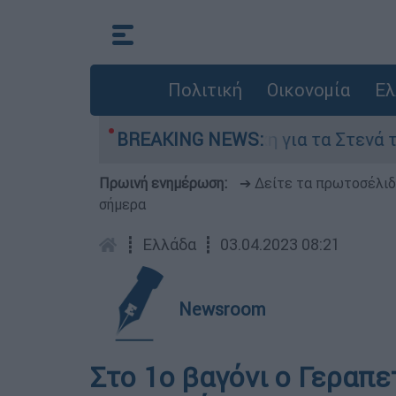
Πολιτική
Οικονομία
Ελ
ύστου
Η μάχη για τα Στενά του Ορμούζ: Τ
BREAKING NEWS:
Πρωινή ενημέρωση:
➔ Δείτε τα πρωτοσέλι
σήμερα
┋
Ελλάδα
┋
03.04.2023 08:21
Newsroom
Στο 1ο βαγόνι ο Γεραπε