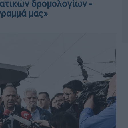
ατικών δρομολογίων -
γραμμά μας»