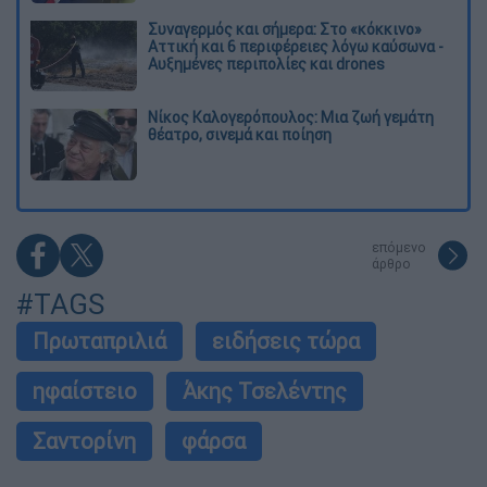
Συναγερμός και σήμερα: Στο «κόκκινο»
Αττική και 6 περιφέρειες λόγω καύσωνα -
Αυξημένες περιπολίες και drones
Νίκος Καλογερόπουλος: Μια ζωή γεμάτη
θέατρο, σινεμά και ποίηση
επόμενο
άρθρο
#TAGS
Πρωταπριλιά
ειδήσεις τώρα
ηφαίστειο
Άκης Τσελέντης
Σαντορίνη
φάρσα