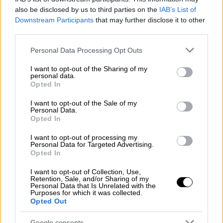
also be disclosed by us to third parties on the
IAB’s List of
Downstream Participants
that may further disclose it to other
third parties.
Please note that this website/app uses one or more Google
Personal Data Processing Opt Outs
services and may gather and store information including but
not limited to your visit or usage behaviour. You may click to
I want to opt-out of the Sharing of my
personal data.
grant or deny consent to Google and its third-party tags to
Opted In
use your data for below specified purposes in below Google
consent section.
I want to opt-out of the Sale of my
Personal Data.
Opted In
I want to opt-out of processing my
Personal Data for Targeted Advertising.
Opted In
I want to opt-out of Collection, Use,
Retention, Sale, and/or Sharing of my
Personal Data that Is Unrelated with the
Purposes for which it was collected.
Opted Out
Ο Εισαγγελέας Εφετών αναφέρει
Google consents