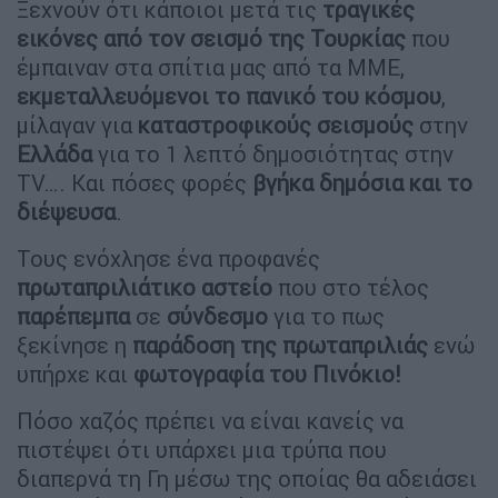
Ξεχνούν ότι κάποιοι μετά τις
τραγικές
εικόνες από τον σεισμό της Τουρκίας
που
έμπαιναν στα σπίτια μας από τα ΜΜΕ,
εκμεταλλευόμενοι το πανικό του κόσμου
,
μίλαγαν για
καταστροφικούς σεισμούς
στην
Ελλάδα
για το 1 λεπτό δημοσιότητας στην
TV…. Και πόσες φορές
βγήκα δημόσια και το
διέψευσα
.
Τους ενόχλησε ένα προφανές
πρωταπριλιάτικο αστείο
που στο τέλος
παρέπεμπα
σε
σύνδεσμο
για το πως
ξεκίνησε η
παράδοση της πρωταπριλιάς
ενώ
υπήρχε και
φωτογραφία του Πινόκιο!
Πόσο χαζός πρέπει να είναι κανείς να
πιστέψει ότι υπάρχει μια τρύπα που
διαπερνά τη Γη μέσω της οποίας θα αδειάσει