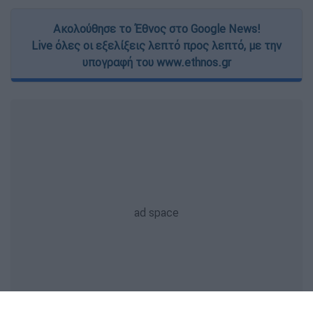
Ακολούθησε το Έθνος στο Google News!
Live όλες οι εξελίξεις λεπτό προς λεπτό, με την
υπογραφή του www.ethnos.gr