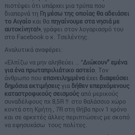
πιστέψει ότι υπάρχει μια τρύπα που
διαπερνά τη
Γη μέσω της οποίας θα αδειάσει
το Αιγαίο
και θα
πηγαίνουμε στα νησιά με
αυτοκίνητα!»
, γράφει στον λογαριασμό του
στο Facebook ο κ. Τσελέντης.
Αναλυτικά αναφέρει:
«Ελπίζω να μην αληθεύει … “
Διώκουν” εμένα
για ένα πρωταπριλιάτικο αστείο
. Τον
άνθρωπο που
επανειλημμένα
έχει
διαψεύσει
δημόσια εκτιμήσεις
για
δήθεν επερχόμενους
καταστροφικούς
σεισμούς
από μερικούς
συναδέλφους πχ 8,5R !! στο θαλάσσιο χώρο
κοντά στη Κρήτη , 7R στη Θήβα πριν 1 χρόνο
και σε αρκετές άλλες περιπτώσεις με σκοπό
να εφησυχάσω τους πολίτες.