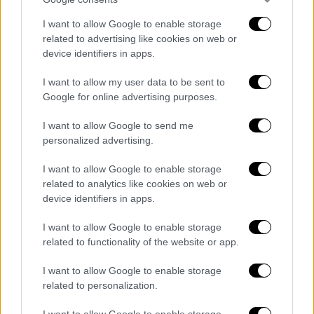
μεταξύ άλλων:
I want to allow Google to enable storage
Σημειώνεται πως ο
εισαγγελέας
Εφετών
related to advertising like cookies on web or
Αιγαίου ζήτησε προκαταρκτική εξέταση για
device identifiers in apps.
να διαπιστωθεί, εάν η ανάρτηση του
I want to allow my user data to be sent to
διευθυντή του Γεωδυναμικού Ινστιτούτου
Google for online advertising purposes.
στο Facebook αποτελεί διασπορά ψευδών
I want to allow Google to send me
ειδήσεων και ως εκ τούτου ποινικό αδίκημα
personalized advertising.
με βάση το αρ. 191 του Ποινικού Κώδικα.
I want to allow Google to enable storage
«Κατόπιν σχετικής αναρτήσεως σε Μέσα
related to analytics like cookies on web or
Κοινωνικής Δικτύωσης, του Σεισμολόγου,
device identifiers in apps.
Διευθυντού του Γεωδυναμικού Ινστιτούτου
I want to allow Google to enable storage
του Εθνικού Αστεροσκοπείου Αθηνών και
related to functionality of the website or app.
Διευθυντού του Εθνικού Κέντρου
Προειδοποίησης για τσουνάμι, κ. Ακη
I want to allow Google to enable storage
Τσελέντη, αναφορικά με επικείμενες
related to personalization.
καταστροφές βιβλικού ή και Ιρουρασικού