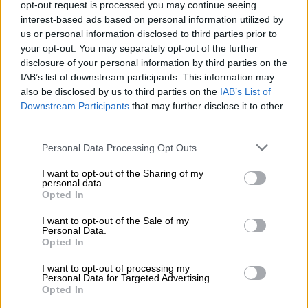
opt-out request is processed you may continue seeing
Σήφης Βαλυράκης: Προσπάθειες να
interest-based ads based on personal information utilized by
θαφτεί η υπόθεση καταγγέλλει η
us or personal information disclosed to third parties prior to
your opt-out. You may separately opt-out of the further
οικογένεια - «Θα συνεχίσουμε τον
disclosure of your personal information by third parties on the
αγώνα»
IAB’s list of downstream participants. This information may
also be disclosed by us to third parties on the
IAB’s List of
Downstream Participants
that may further disclose it to other
third parties.
Ένας εκ των
δικηγόρων της οικογένειας
Please note that this website/app uses one or more Google
Personal Data Processing Opt Outs
Βαλυράκη,
ο
Μανώλης Φωτάκης,
σημείωσε
services and may gather and store information including but
στην ΕΡΤ Χανίων ότι οι δύο άντρες θα
not limited to your visit or usage behaviour. You may click to
I want to opt-out of the Sharing of my
personal data.
grant or deny consent to Google and its third-party tags to
βρεθούν ενώπιον του Μικτού Ορκωτού
Opted In
use your data for below specified purposes in below Google
Δικαστηρίου, αφού, στις 27 Μαρτίου,
consent section.
I want to opt-out of the Sale of my
κατέστη αμετάκλητο το παραπεμπτικό
Personal Data.
βούλευμα που είχε εκδοθεί στα τέλη του
Opted In
περασμένου Ιανουαρίου.
I want to opt-out of processing my
Personal Data for Targeted Advertising.
Μακρύς ο δρόμος για την αποκάλυψη
Opted In