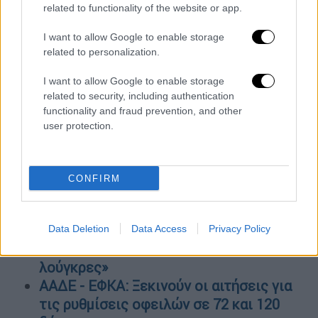
Μέχρι πότε αναμένεται το πόρισμα για
related to functionality of the website or app.
το δυστύχημα στα Τέμπη - Μειωμένο
I want to allow Google to enable storage
εισιτήριο θα ανακοινώσει η Hellenic
related to personalization.
Train
Θεοδωρικάκος στο OPEN: «Κάποιοι
I want to allow Google to enable storage
related to security, including authentication
μπαχαλάκηδες είναι καθοδηγούμενοι - Ο
functionality and fraud prevention, and other
ΣΥΡΙΖΑ θέλει νεκρό»
user protection.
Επιστήμονες εντόπισαν μαύρη τρύπα -
«φυγά»: Θα μπορούσε να ταξιδέψει από
τη Γη στη Σελήνη σε 14 λεπτά! Οι
CONFIRM
εκπληκτικές εικόνες
Αποτροπιασμός από ομοφοβικό σχόλιο
καθηγήτριας σε μαθήτρια - «Δεν μετράω
Data Deletion
Data Access
Privacy Policy
την εργασία σου γιατί δεν υποστηρίζω
λούγκρες»
ΑΑΔΕ - ΕΦΚΑ: Ξεκινούν οι αιτήσεις για
τις ρυθμίσεις οφειλών σε 72 και 120