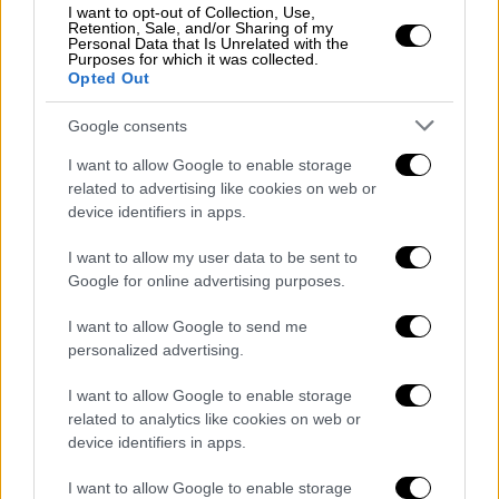
των κινήτρων των δραστών
I want to opt-out of Collection, Use,
Retention, Sale, and/or Sharing of my
Personal Data that Is Unrelated with the
Όπως τόνισε ο δικηγόρος, ο δρόμος για την
Purposes for which it was collected.
αποκάλυψη των πραγματικών κινήτρων των
Opted Out
φερόμενων δραστών της δολοφονίας είναι
Google consents
ακόμα μακρύς.
I want to allow Google to enable storage
Ο κ. Φωτάκης τόνισε ότι οι
κακοήθεις
related to advertising like cookies on web or
επιθέσεις σε βάρος της μνήμης και της
device identifiers in apps.
οικογένειας
του Σήφη Βαλυράκη
I want to allow my user data to be sent to
συνεχίζονται, αφού, προ ημερών,
άγνωστοι
Google for online advertising purposes.
δηλητηρίασαν
με φόλα τον
αγαπημένο σκύλο
I want to allow Google to send me
του εκλιπόντος
στην Ερέτρια. Ο Μανώλης
personalized advertising.
Φωτάκης εξέφρασε, ακόμα, και την
απογοήτευσή του για το γεγονός ότι, οι δύο
I want to allow Google to enable storage
ψαράδες, κυκλοφορούν ακόμα ελεύθεροι.
related to analytics like cookies on web or
device identifiers in apps.
ΟΛΕΣ ΟΙ ΕΙΔΗΣΕΙΣ
I want to allow Google to enable storage