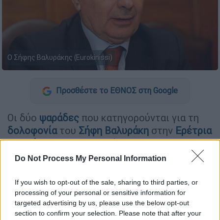
Ο Σήφης Βαλυράκης (Eurokinissi)
Προσθέστε το ΕΘΝΟΣ στη Google
Οι δύο
ψαράδες
που κατηγορούνται για τη
δολοφονία
του
Σήφη Βαλυράκη
στην
Ερέτρια
της
Εύβοιας,
τον Ιανουάριο του 2021,
οδηγούνται
οριστικά και αμετάκλητα σε δίκη
Do Not Process My Personal Information
μέσα στο επόμενο διάστημα.
If you wish to opt-out of the sale, sharing to third parties, or
processing of your personal or sensitive information for
ΔΙΑΒΑΣΤΕ ΕΠΙΣΗΣ
targeted advertising by us, please use the below opt-out
section to confirm your selection. Please note that after your
Ελλάδα
|
24.01.2023 14:40