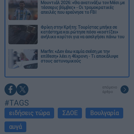
Μουντιάλ 2026: «Θα ανατινάξω τον Μέσι με
τέσσερις βόμβες» - Οι τρομοκρατικές
απειλές που ερεύνησε το FBI
Φρίκη στην Κρήτη: Τουρίστας μπήκε σε
κατάστημα και ρώτησε πόσο «κοστίζει»
ανήλικο κορίτσι για να ασελγήσει πάνω του
Marfin: «Δεν έχω καμία σχέση με την
επίθεση» λέει η 46χρονη - Τι αποκάλυψε
στους αστυνομικούς
επόμενο
άρθρο
#TAGS
ειδήσεις τώρα
ΣΔΟΕ
Βουλγαρία
αυγά