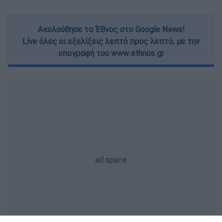
Ακολούθησε το Έθνος στο Google News!
Live όλες οι εξελίξεις λεπτό προς λεπτό, με την
υπογραφή του www.ethnos.gr