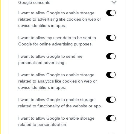
Google consents
προαναφερόμενης Ομάδας Εργασίας του
ΥΠ.Α.Α.Τ., των συναρμόδιων Υπηρεσιών (
Δ/
I want to allow Google to enable storage
related to advertising like cookies on web or
νση Κτηνιατρικής Δημόσιας Υγείας του
device identifiers in apps.
ΥΠ.Α.Α.Τ, Σ.Δ.Ο.Ε., ΕΛ.ΑΣ.
) διενεργήθηκε
δέσμευση του φορτίου
από την Κτηνιατρική
I want to allow my user data to be sent to
Υπηρεσία Νομού Βοιωτίας και εν συνεχεία,
Google for online advertising purposes.
το φορτίο μεταφέρθηκε σε φυλασσόμενο
I want to allow Google to send me
χώρο, προκειμένου να διενεργηθεί
personalized advertising.
περαιτέρω έλεγχος
και διερεύνηση
ιχνηλασιμότητας
του φορτίου που έφερε
I want to allow Google to enable storage
related to analytics like cookies on web or
ελλιπή σήμανση
, από τις αρμόδιες Υπηρεσίες
device identifiers in apps.
του υπουργείου Αγροτικής Ανάπτυξης &
Τροφίμων.
I want to allow Google to enable storage
related to functionality of the website or app.
Η δεσμευθείσα ποσότητα των αυγών
είχε
I want to allow Google to enable storage
προέλευση τη Βουλγαρία και η διοχέτευσή
related to personalization.
τους στην Ελληνική αγορά θα λάμβανε χώρα