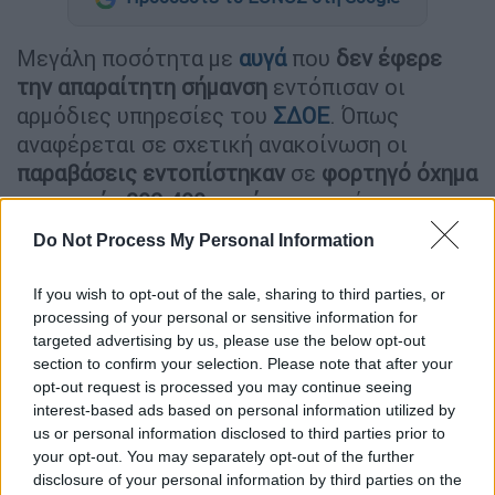
Μεγάλη ποσότητα με
αυγά
που
δεν έφερε
την απαραίτητη σήμανση
εντόπισαν οι
αρμόδιες υπηρεσίες του
ΣΔΟΕ
. Όπως
αναφέρεται σε σχετική ανακοίνωση οι
παραβάσεις εντοπίστηκαν
σε
φορτηγό όχημα
με φορτίο 302.400 αυγών
, τα οποία
επρόκειτο να διατεθούν προς
κατανάλωση
Do Not Process My Personal Information
στην ελληνική αγορά,
εν όψει του
Πάσχα
.
If you wish to opt-out of the sale, sharing to third parties, or
Όπως σημειώνεται πρόκειται για μία ακόμη
processing of your personal or sensitive information for
σημαντική επιτυχία στην προσπάθεια
targeted advertising by us, please use the below opt-out
διασφάλισης και διαφύλαξης της
δημόσιας
section to confirm your selection. Please note that after your
υγείας
και πάταξης του
αθέμιτου
opt-out request is processed you may continue seeing
interest-based ads based on personal information utilized by
ανταγωνισμού
σημειώθηκε από υπαλλήλους
us or personal information disclosed to third parties prior to
της
Γενικής Διεύθυνσης Σ.Δ.Ο.Ε.
, στο
your opt-out. You may separately opt-out of the further
πλαίσιο ελέγχων της
Ομάδας Εργασίας
, που
disclosure of your personal information by third parties on the