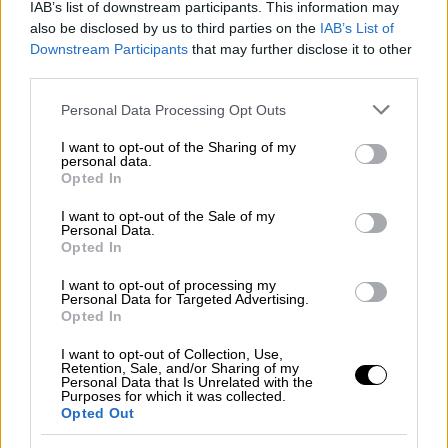
συγκροτήθηκε με την αριθμ.
IAB’s list of downstream participants. This information may
also be disclosed by us to third parties on the
IAB’s List of
63/91067/28.03.2023 απόφαση του
υπουργού
Downstream Participants
that may further disclose it to other
Αγροτικής Ανάπτυξης & Τροφίμων
third parties.
(ΥΠ.Α.Α.Τ.), με αντικείμενο την αποτροπή
Please note that this website/app uses one or more Google
Personal Data Processing Opt Outs
«ελληνοποιήσεων» εισαγόμενων
services and may gather and store information including but
αμνοεριφίων και αυγών, κατά την περίοδο
not limited to your visit or usage behaviour. You may click to
I want to opt-out of the Sharing of my
personal data.
του Πάσχα.
grant or deny consent to Google and its third-party tags to
Opted In
use your data for below specified purposes in below Google
Κατόπιν ελέγχων που διενήργησε
κλιμάκιο
consent section.
I want to opt-out of the Sale of my
της Γενικής Διεύθυνσης Σ.Δ.Ο.Ε.
σε φορτηγά
Personal Data.
Opted In
οχήματα στο οδικό δίκτυο της χώρας, χθες
6/4/2023, εντοπίστηκε
φορτηγό όχημα με
I want to opt-out of processing my
Personal Data for Targeted Advertising.
φορτίο 302.400 αυγών
, τα οποία επρόκειτο
Opted In
να διατεθούν προς κατανάλωση στην
I want to opt-out of Collection, Use,
ελληνική αγορά, εν όψει του Πάσχα, ωστόσο
Retention, Sale, and/or Sharing of my
Personal Data that Is Unrelated with the
η συντριπτική πλειοψηφία αυτών δεν έφερε
Purposes for which it was collected.
την απαραίτητη σήμανση. Κατόπιν άμεσου
Opted Out
συντονισμού που επετεύχθη μέσω της