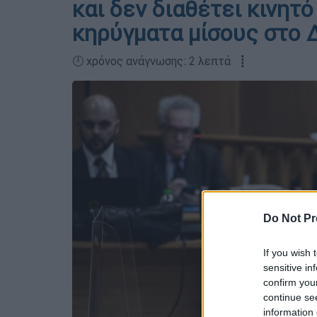
και δεν διαθέτει κινητ
κηρύγματα μίσους στο 
🕛 χρόνος ανάγνωσης: 2 λεπτά ┋
Do Not Pr
If you wish 
sensitive in
confirm you
continue se
information 