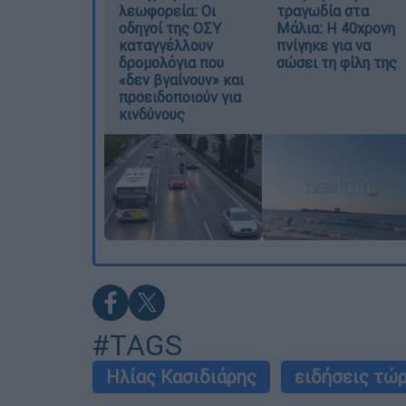
λεωφορεία: Οι
τραγωδία στα
οδηγοί της ΟΣΥ
Μάλια: Η 40χρονη
καταγγέλλουν
πνίγηκε για να
δρομολόγια που
σώσει τη φίλη της
«δεν βγαίνουν» και
προειδοποιούν για
κινδύνους
#TAGS
Ηλίας Κασιδιάρης
ειδήσεις τώ