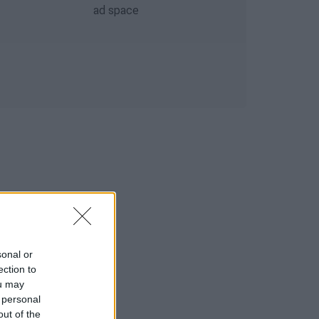
sonal or
ection to
ou may
 personal
out of the