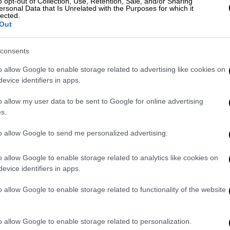
o opt-out of Collection, Use, Retention, Sale, and/or Sharing
ersonal Data that Is Unrelated with the Purposes for which it
χών, ο
Ηλίας
Κασιδιάρης
δεν έχει καμία
lected.
ορεί μέσα από την
φυλακή
για να
Out
υς
και να συντονίζει την δράση του
σκεται και σε στενή
παρακολούθηση
από το
consents
o allow Google to enable storage related to advertising like cookies on
evice identifiers in apps.
νομιλίες
που μπορεί να έχει με τον
έξω
λέφωνο
των
φυλακών
, ενώ του έχει
o allow my user data to be sent to Google for online advertising
ητήσεις με τους συνομιλητές του που κατά
s.
ης οικογένειάς του. Το ίδιο ακριβώς ισχύει
to allow Google to send me personalized advertising.
έσα στην
φυλακή
.
o allow Google to enable storage related to analytics like cookies on
ις
Αρχές
, είναι το ότι παρά τις
evice identifiers in apps.
υς
από τον καταδικασμένο
ακροδεξιό
ιαδίκτυο
, με τις
Αρχές
να υποπτεύονται ότι
o allow Google to enable storage related to functionality of the website
κή και εν συνεχεία τις δημοσιεύει τα όσα
Ίντερνετ
.
o allow Google to enable storage related to personalization.