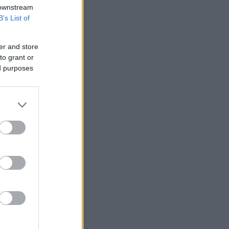
 downstream
B’s List of
er and store
to grant or
ed purposes