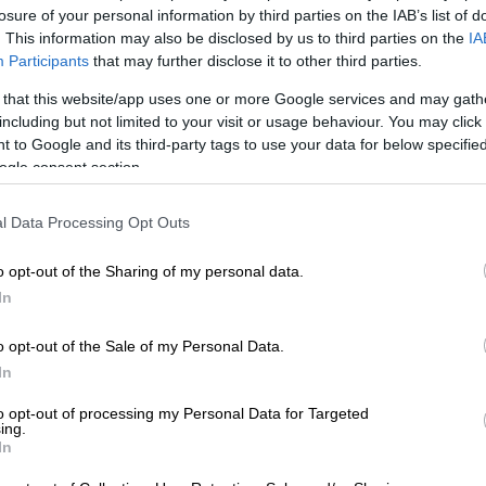
losure of your personal information by third parties on the IAB’s list of
. This information may also be disclosed by us to third parties on the
IA
Participants
that may further disclose it to other third parties.
 that this website/app uses one or more Google services and may gath
including but not limited to your visit or usage behaviour. You may click 
 to Google and its third-party tags to use your data for below specifi
ogle consent section.
l Data Processing Opt Outs
 το ΕΘΝΟΣ στη Google
o opt-out of the Sharing of my personal data.
ς
για να
διασαφηνίσουν
με ποιο τρόπο ο
In
ης
Χρυσής
Αυγής
Ηλίας Κασιδιάρης
,
αν και
ωνο
καθώς κάτι τέτοιο του έχει
o opt-out of the Sale of my Personal Data.
In
σε
αναρτήσεις
στο
YouTube
, να διαρρέει
δικτύωσης
αλλά και να
στέλνει
to opt-out of processing my Personal Data for Targeted
ing.
 τρόπο
αλληλεπίδραση
με τους
In