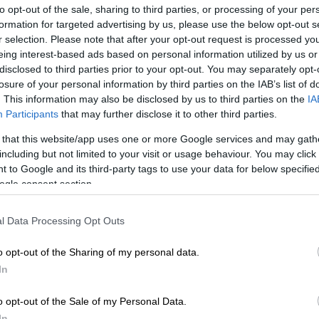
to opt-out of the sale, sharing to third parties, or processing of your per
υρά του ανήλικου θα ζητήσει να ασκηθεί
formation for targeted advertising by us, please use the below opt-out s
ου
, όπως προκύπτει από τη
δικογραφία
, για
r selection. Please note that after your opt-out request is processed y
ύ και παραμέληση εποπτείας ανηλίκων
.
eing interest-based ads based on personal information utilized by us or
disclosed to third parties prior to your opt-out. You may separately opt-
 όσο κι αν το σχολείο προσπαθεί όλες
losure of your personal information by third parties on the IAB’s list of
περιστατικό, διακρίνω μέσα ποινικά
. This information may also be disclosed by us to third parties on the
IA
Participants
that may further disclose it to other third parties.
α
ιατροδικαστική έκθεση
από την εξέταση
ραύματα στο λαιμό του
. Το νήμα έχει
 that this website/app uses one or more Google services and may gath
ε κίνδυνο τη ζωή του
», δήλωσε.
including but not limited to your visit or usage behaviour. You may click 
 to Google and its third-party tags to use your data for below specifi
ogle consent section.
l Data Processing Opt Outs
γαμε μπούλη, ήταν πλάκα» ομολόγησαν
o opt-out of the Sharing of my personal data.
ότε οι τελικές αποφάσεις του
In
o opt-out of the Sale of my Personal Data.
In