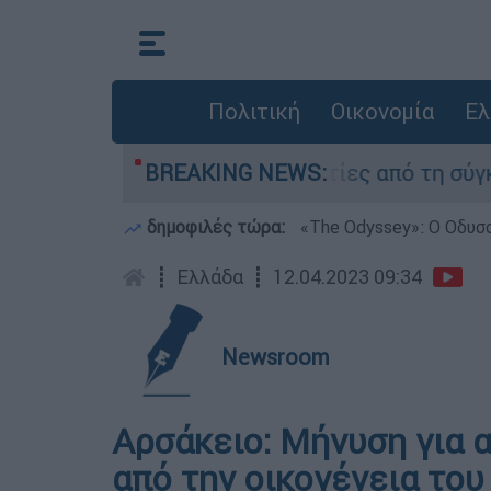
Πολιτική
Οικονομία
Ελ
τέθεσαν οι δύο τραυματίες από τη σύγκρουση τω
BREAKING NEWS:
δημοφιλές τώρα:
«Τhe Odyssey»: Ο Οδυσ
┋
Ελλάδα
┋
12.04.2023 09:34
Newsroom
Αρσάκειο: Μήνυση για 
από την οικογένεια του