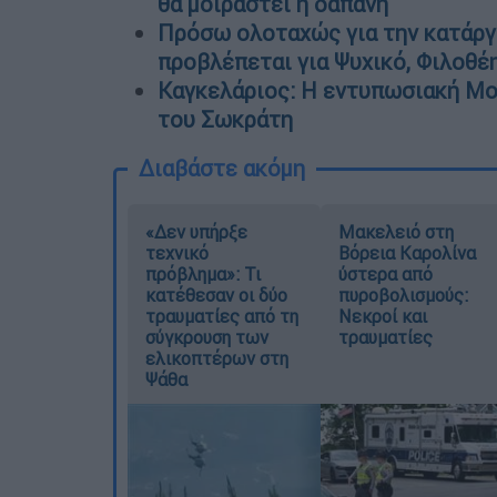
θα μοιραστεί η δαπάνη
Πρόσω ολοταχώς για την κατάργη
προβλέπεται για Ψυχικό, Φιλοθέη 
Καγκελάριος: Η εντυπωσιακή Moto
του Σωκράτη
Διαβάστε ακόμη
«Δεν υπήρξε
Μακελειό στη
τεχνικό
Βόρεια Καρολίνα
πρόβλημα»: Τι
ύστερα από
κατέθεσαν οι δύο
πυροβολισμούς:
τραυματίες από τη
Νεκροί και
σύγκρουση των
τραυματίες
ελικοπτέρων στη
Ψάθα