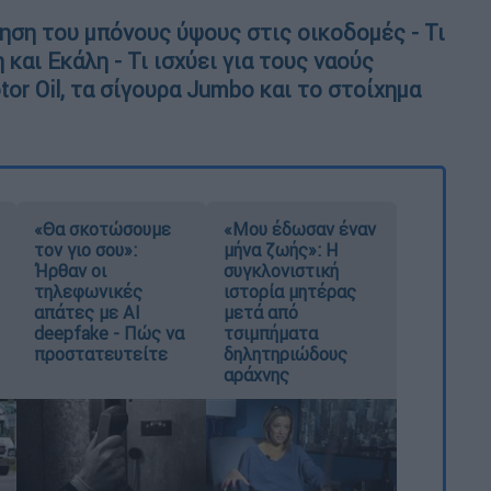
ση του μπόνους ύψους στις οικοδομές - Τι
και Εκάλη - Τι ισχύει για τους ναούς
r Oil, τα σίγουρα Jumbo και το στοίχημα
«Θα σκοτώσουμε
«Μου έδωσαν έναν
τον γιο σου»:
μήνα ζωής»: Η
Ήρθαν οι
συγκλονιστική
τηλεφωνικές
ιστορία μητέρας
απάτες με AI
μετά από
deepfake - Πώς να
τσιμπήματα
προστατευτείτε
δηλητηριώδους
αράχνης