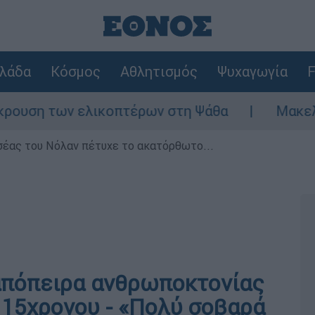
λάδα
Κόσμος
Αθλητισμός
Ψυχαγωγία
F
ν ελικοπτέρων στη Ψάθα
Μακελειό στη Βό
σέας του Νόλαν πέτυχε το ακατόρθωτο...
απόπειρα ανθρωποκτονίας
 15χρονου - «Πολύ σοβαρά