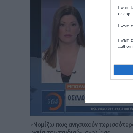
I want t
or app.
I want t
I want t
authenti
«
Νομίζω πως ανησυχούν περισσότερο 
υγεία του παιδιού
», σχολίασε.