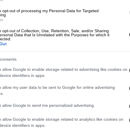
«καταδότη» στο σχολείο, λέει ο
to opt-out of processing my Personal Data for Targeted
ing.
ς
In
o opt-out of Collection, Use, Retention, Sale, and/or Sharing
ersonal Data that Is Unrelated with the Purposes for which it
lected.
Out
νας από το σχολείο δεν επικοινώνησε με
ώστε να ενημερωθεί για την υγεία και την
consents
o allow Google to enable storage related to advertising like cookies on
 με μία συμμαθήτριά του είχαν αναλάβει προ
evice identifiers in apps.
σχολικό εκφοβισμό
. Μετά το περιστατικό η
o allow my user data to be sent to Google for online advertising
να προχωρήσει στο μοντάζ του βίντεο για
s.
ια ήταν το… σωστό timing.
Ο μαθητής της
με την καθηγήτρια να του λέει πως
to allow Google to send me personalized advertising.
o allow Google to enable storage related to analytics like cookies on
evice identifiers in apps.