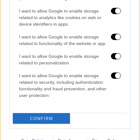
της με εύφλεκτο υλικό - Με σοβαρά
I want to allow Google to enable storage
εγκαύματα ο άνδρας
related to analytics like cookies on web or
«Στο Σχοινούδι νιώθει κανείς τον
device identifiers in apps.
ξεριζωμό»: Ελληνικής καταγωγής
I want to allow Google to enable storage
δασκάλα μιλά στο OPEN λίγο πριν από
related to functionality of the website or app.
την άφιξη του Νίκου Δένδια στην Ίμβρο
Σοκ στην Κόρινθο: Σκοτώθηκε σε
I want to allow Google to enable storage
τροχαίο η Κατερίνα Γεωργιάδη, η Μις
related to personalization.
Πελοποννησιακός Τουρισμός 2010
I want to allow Google to enable storage
ΑΑΔΕ: Στη φάκα όσοι δεν
related to security, including authentication
επανενταχθούν στις ρυθμίσεις χρεών -
functionality and fraud prevention, and other
Ερχονται 200.000 ραβασάκια
user protection.
Διαβάστε ακόμη
CONFIRM
Από το Μίσιγκαν στον Λευκό Οίκο: Τι
σημαίνει η νίκη του Αμπντούλ Ελ-Σαγέντ
για τους Δημοκρατικούς