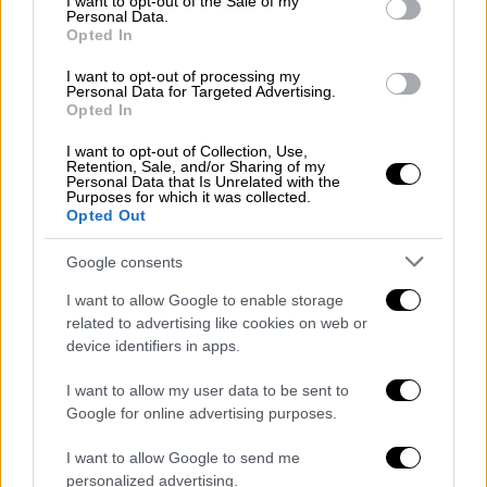
I want to opt-out of the Sale of my
σιδηροδρομικού δυστυχήματος στα Τέμπη.
Personal Data.
Οι εθελόντριες στόλισαν τον επιτάφιο με
Opted In
περισσή αγάπη γράφοντας
«Τέμπη
I want to opt-out of processing my
28/2/2023».
Personal Data for Targeted Advertising.
Opted In
Τον στόλισαν με λευκά λουλούδια και τον
I want to opt-out of Collection, Use,
διακόσμησαν
με 57 μικρά λευκά αγγελάκια με
Retention, Sale, and/or Sharing of my
Personal Data that Is Unrelated with the
τα ονόματα των θυμάτων και έναν μεγάλο
Purposes for which it was collected.
Opted Out
άγγελο για τους αγνοούμενους της
τραγωδίας
που συγκλόνισε το πανελλήνιο.
Google consents
ΟΛΕΣ ΟΙ ΕΙΔΗΣΕΙΣ
I want to allow Google to enable storage
related to advertising like cookies on web or
Αποφυλακίστηκε με «ηλεκτρονικό
device identifiers in apps.
βραχιολάκι» η Εύα Καϊλή - «Ο αγώνας
I want to allow my user data to be sent to
συνεχίζεται, θέλω να είμαι με την κόρη
Google for online advertising purposes.
μου» - Τι είπε στους δημοσιογράφους
Σοβαρό επεισόδιο στον Άγιο
I want to allow Google to send me
Παντελεήμονα: Περιέλουσε τον σύζυγό
personalized advertising.