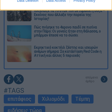
Data Deletion
Data Access
Privacy Policy
O στρατηγός ήταν σχιζοφρενής, εμμονικός,
πλησίαζε τα 75 όταν τον αντάμωσε η δόξα –
Εκείνος που άλλαξε την πορεία της
Ιστορίας!
Πώς πνίγηκε το 4χρονο παιδί σε πισίνα
στην Πάρο: Οι γονείς ήταν στη θάλασσα, ο
μπάρμαν έπεσε να το σώσει
Εκρηκτικό κοκτέιλ ζέστης και ισχυρών
ανέμων σήμερα: Σε κατάσταση Red Code η
Αττική και άλλες 5 περιοχές
επόμενο
άρθρο
#TAGS
επιτάφιος
Χιλιομόδι
Τέμπη
ειδήσεις τώρα