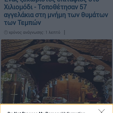
Χιλιομόδι - Τοποθέτησαν 57
αγγελάκια στη μνήμη των θυμάτων
των Τεμπών
🕛 χρόνος ανάγνωσης: 1 λεπτό ┋
Επιτάφιος με αγγελάκια για τα θύματα των Τεμπών