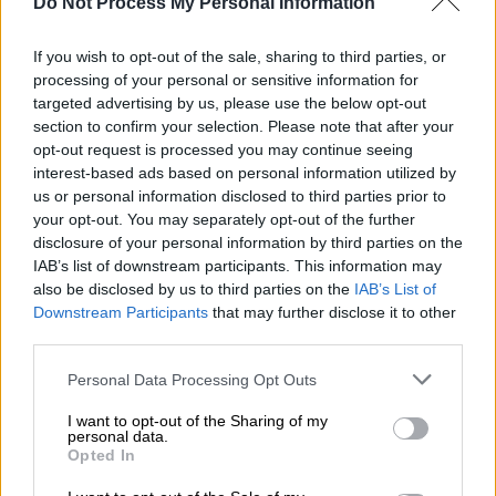
Do Not Process My Personal Information
Προσθέστε το ΕΘΝΟΣ στη Google
If you wish to opt-out of the sale, sharing to third parties, or
processing of your personal or sensitive information for
targeted advertising by us, please use the below opt-out
Ο
Επιτάφιος
στην Παναγία
Φανερωμένη
section to confirm your selection. Please note that after your
Χιλιομοδίου
στολίστηκε με λευκά
opt-out request is processed you may continue seeing
λουλούδια
και 57 αγγελάκια
για τα θύματα
interest-based ads based on personal information utilized by
της εθνικής τραγωδίας στα
Τέμπη
. Ενάμιση
us or personal information disclosed to third parties prior to
your opt-out. You may separately opt-out of the further
μήνα μετά το σιδηροδρομικό δυστύχημα που
disclosure of your personal information by third parties on the
συντάραξε τη χώρα, κανείς στην περιοχή δεν
IAB’s list of downstream participants. This information may
ξεχνάει
τα θύματα της συμφοράς, τ
ους
also be disclosed by us to third parties on the
IAB’s List of
ανθρώπους που έφυγαν τόσα άδικα, πρόωρα
Downstream Participants
that may further disclose it to other
third parties.
και αναπάντεχα από τη ζωή εκείνο το βράδυ
της 28ης Φεβρουαρίου.
Please note that this website/app uses one or more Google
Personal Data Processing Opt Outs
services and may gather and store information including but
Στην Ιερά Μονή Παναγίας Φανερωμένης
not limited to your visit or usage behaviour. You may click to
I want to opt-out of the Sharing of my
personal data.
Χιλιομοδίου
ο φετινός επιτάφιος είναι
grant or deny consent to Google and its third-party tags to
Opted In
use your data for below specified purposes in below Google
αφιερωμένος
στα 57 θύματα του
consent section.