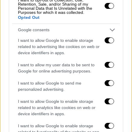
γάτα βρεθεί μπροστά τους. Τελευταία, το
Retention, Sale, and/or Sharing of my
σημείο δράσης του είναι ο Βύρωνας.
Personal Data that Is Unrelated with the
Purposes for which it was collected.
Opted Out
«Κάνει ακριβώς το ίδιο πράγμα, πλησιάζει
σιγά - σιγά, προσπαθεί να πλησιάσει τη γάτα
Google consents
όσο μπορεί, πουσάρει τον σκύλο, τον αφήνει
I want to allow Google to enable storage
ελεύθερο, ορμάει ο σκύλος, την ξεκοιλιάζει.
related to advertising like cookies on web or
Μετά τις πήρε και στις δύο περιπτώσεις,
device identifiers in apps.
πήρε τις γάτες ξεκοιλιασμένες, τις έβαλε σε
I want to allow my user data to be sent to
μία σακούλα και
τις πέταξε στα
Google for online advertising purposes.
σκουπίδια
και μετά έφυγε».
I want to allow Google to send me
Μάλιστα, την περασμένη Κυριακή ο σκύλος
personalized advertising.
του
κατασπάραξε μία γάτα
μέσα σε πάρκο,
I want to allow Google to enable storage
ενώ δίπλα ακριβώς γινόταν
παιδικό πάρτι
.
related to analytics like cookies on web or
device identifiers in apps.
«
Ήταν καμία 30αριά με 40 άτομα μέσα
(στο
πάρκο) και το έκανε μπροστά τους, μιλάμε
I want to allow Google to enable storage
για 10 μέτρα. Δηλαδή θα μπορούσε να έχει
related to functionality of the website or app.