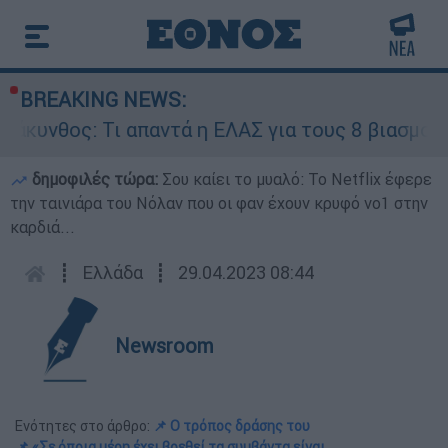
BREAKING NEWS:
θος: Τι απαντά η ΕΛΑΣ για τους 8 βιασμούς του
δημοφιλές τώρα:
Σου καίει το μυαλό: Το Netflix έφερε
την ταινιάρα του Νόλαν που οι φαν έχουν κρυφό νο1 στην
καρδιά...
┋
Ελλάδα
┋
29.04.2023 08:44
Newsroom
Ενότητες στο άρθρο:
📌 Ο τρόπος δράσης του
📌 «Σε όποια μέρη έχει βρεθεί τα συμβάντα είναι