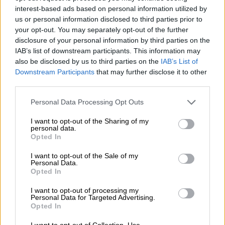
interest-based ads based on personal information utilized by
φεύγει».
us or personal information disclosed to third parties prior to
your opt-out. You may separately opt-out of the further
Γυναίκα που μένει στην Καισαριανή,
είδε
disclosure of your personal information by third parties on the
μπροστά στα μάτια της τη γάτα της να
IAB’s list of downstream participants. This information may
θανατώνεται
όσο εκείνη καθόταν στο
also be disclosed by us to third parties on the
IAB’s List of
μπαλκόνι του πρώτου ορόφου.
Downstream Participants
that may further disclose it to other
third parties.
«Η αφεντικίνα της έχει κάνει τη
μήνυση
,
Please note that this website/app uses one or more Google
Personal Data Processing Opt Outs
ήταν στο μπαλκόνι στη βεράντα, είδε όλο το
services and may gather and store information including but
σκηνικό, του έβαλε τις φωνές, της μίλησε
not limited to your visit or usage behaviour. You may click to
I want to opt-out of the Sharing of my
personal data.
άσχημα και ειρωνικά».
grant or deny consent to Google and its third-party tags to
Opted In
use your data for below specified purposes in below Google
«Σε όποια μέρη έχει βρεθεί τα
consent section.
I want to opt-out of the Sale of my
Personal Data.
συμβάντα είναι επαναλαμβανόμενα»
Opted In
Όπως καταγγέλλεται, φαίνεται πως αυτός ο
I want to opt-out of processing my
Personal Data for Targeted Advertising.
άνθρωπος
έχει εκπαιδεύσει εδώ και
Opted In
χρόνια
τον σκύλο
του να θανατώνει όποια
I want to opt-out of Collection, Use,