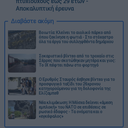
πτυχιούχους έως 29 ετών -
Αποκαλυπτική έρευνα
Διαβάστε ακόμη
Βοιωτία: Κλείνει το αιολικό πάρκο από
όπου ξεκίνησε η φωτιά - Στο στόχαστρο
όλα τα έργα του συλληφθέντα δημάρχου
Σοκαριστικό βίντεο από το τροχαίο στις
Σέρρες που σκοτώθηκαν μητέρα και γιος:
Το ΙΧ πέφτει πάνω στο φορτηγό
Ο Ερυθρός Σταυρός έσβησε βίντεο για το
προσφυγικό ταξίδι του 26χρονου
κατηγορούμενου για τη δολοφονία της
Ελίζαμπεθ
Νέα κλιμάκωση: Η Μόσχα δείχνει «άμεση
εμπλοκή» του ΝΑΤΟ σε επιθέσεις σε
ρωσικό έδαφος - Τα ονόματα και ο
«εγκέφαλος»