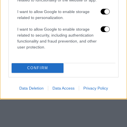
χτυπήσει παιδάκι το σκυλί. Υπάρχει πια
I want to allow Google to enable storage
πέραν πάσης αμφισβητήσεως και αμφιβολίας
related to personalization.
ταυτοποίηση του ατόμου το οποίο έχει
προβεί σε επανειλημμένες δεκάδες
I want to allow Google to enable storage
επιθέσεις, πολλές εξ αυτών έχουν ως
related to security, including authentication
functionality and fraud prevention, and other
αποτέλεσμα τη δολοφονία των ζώων».
user protection.
Οι επιθέσεις έχουν καταγγελθεί στο
αστυνομικό τμήμα Βύρωνα, με τη γάτα που
CONFIRM
θανάτωσε ο σκύλος την τελευταία φορά να
έχει σταλθεί για νεκροψία.
Data Deletion
Data Access
Privacy Policy