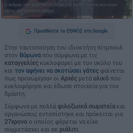
Ο άνδρας που φέρεται να βάζει τον σκύλο του να σκοτώνει
γάτες (Screenshot/Mega)
Προσθέστε το ΕΘΝΟΣ στη Google
Στην ταυτοποίηση του ιδιοκτήτη πίτμπουλ
στον
Βύρωνα
που σύμφωνα με τις
καταγγελίες
κυκλοφορεί με τον σκύλο του
και
τον αφήνει να σκοτώσει γάτες
φαίνεται
πως προχώρησαν οι
Αρχές
μετά
υλικό
που
κυκλοφόρησε και έδωσε στοιχεία για τον
δράστη.
Σύμφωνα με πολλά
φιλοζωικά σωματεία
και
οργανώσεις εντοπίστηκε και πρόκειται για
27χρονο
ο οποίος φέρεται να είχε
συμμετάσχει και σε
ριάλιτι
.