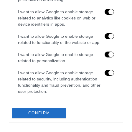
μπορούσε να δικαιολογήσει ακόμα και τον
μεγαλύτερο εγκληματία». «Σε φίλους και
I want to allow Google to enable storage
related to analytics like cookies on web or
γνωστού
ς δεν έλεγε ποτέ τις διασυνδέσεις
device identifiers in apps.
του
και πράγματα που ήξερε», πρόσθεσε.
I want to allow Google to enable storage
Από την πλευρά του, ο Πρόεδρος της
related to functionality of the website or app.
Ένωσης Αστυνομικών Υπαλλήλων
Νοτιοανατολικής Αττικής, Γιώργος
I want to allow Google to enable storage
related to personalization.
Καλλιακμάνης ,μεταξύ άλλων είπε ότι «ί
σως
μύριζε τον θάνατο ο Γιώργος, αλλά δεν έκανε
I want to allow Google to enable storage
πίσω
».
related to security, including authentication
functionality and fraud prevention, and other
ΟΛΕΣ ΟΙ ΕΙΔΗΣΕΙΣ
user protection.
Στρατηγική μίας κάλπης από τον
Μητσοτάκη: Γιατί ρίχνει το βάρος στις
CONFIRM
εκλογές της απλής αναλογικής
Τα πλατάνια της Ελλάδας κινδυνεύουν