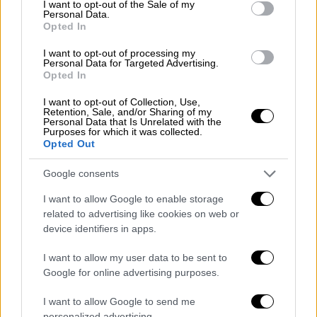
I want to opt-out of the Sale of my
Personal Data.
Opted In
I want to opt-out of processing my
Personal Data for Targeted Advertising.
Opted In
I want to opt-out of Collection, Use,
Retention, Sale, and/or Sharing of my
Personal Data that Is Unrelated with the
Purposes for which it was collected.
Opted Out
«Θα φτάσουμε στο τέλος της ιστορίας γιατί
Google consents
έγινε μια πολύ καλή δουλειά από την
I want to allow Google to enable storage
Αστυνομία και τους εισαγγελείς», τόνισε.
related to advertising like cookies on web or
device identifiers in apps.
Η ίδια σημείωσε ότι ο δημοσιογράφος ήταν
«
ερωτευμένος με την δουλειά του και δεν
I want to allow my user data to be sent to
έκανε πίσω ποτέ
» και ανέφερε πως «ποτέ
Google for online advertising purposes.
δεν ήταν καταδικαστικός με κανέναν, πάντα
I want to allow Google to send me
άκουγε την άποψη του άλλου και θα
personalized advertising.