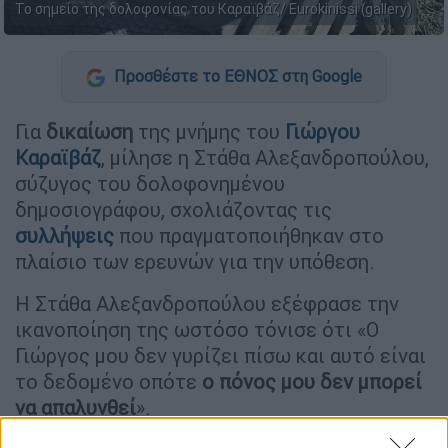
Το σημείο της δολοφονίας του Καραϊβάζ/ Eurokinissi (gallery)
Προσθέστε το ΕΘΝΟΣ στη Google
Για
δικαίωση
της μνήμης του
Γιώργου
Καραϊβάζ
, μίλησε η Στάθα Αλεξανδροπούλου,
σύζυγος του δολοφονημένου
δημοσιογράφου, σχολιάζοντας τις
συλλήψεις
που πραγματοποιήθηκαν στο
πλαίσιο των ερευνών για την υπόθεση.
Η Στάθα Αλεξανδροπούλου εξέφρασε την
ικανοποίηση της ωστόσο τόνισε ότι «Ο
Γιώργος μου δεν γυρίζει πίσω και αυτό είναι
το δεδομένο οπότε
ο πόνος μου δεν μπορεί
να απαλυνθεί
».