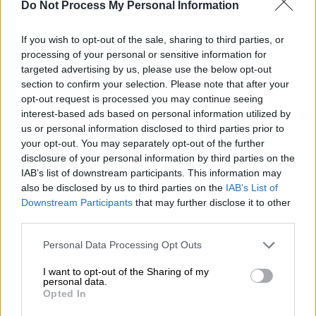
Do Not Process My Personal Information
ΔΙΑΒΑΣΤΕ ΕΠΙΣΗΣ
If you wish to opt-out of the sale, sharing to third parties, or
Ελλάδα
|
30.04.2023 22:48
processing of your personal or sensitive information for
Δολοφονία Καραϊβάζ: Ψάχνουν για
targeted advertising by us, please use the below opt-out
άτομο «πίσω» από τον ηθικό
section to confirm your selection. Please note that after your
αυτουργό - Η μυστική εφαρμογή που
opt-out request is processed you may continue seeing
interest-based ads based on personal information utilized by
χρησιμοποίησαν οι δράστες
us or personal information disclosed to third parties prior to
your opt-out. You may separately opt-out of the further
disclosure of your personal information by third parties on the
IAB’s list of downstream participants. This information may
«Ένα μεγάλο ευχαριστώ για την Ελληνική
also be disclosed by us to third parties on the
IAB’s List of
Αστυνομία, είμαι πεπεισμένη ότι θα φτάσουν
Downstream Participants
that may further disclose it to other
third parties.
μέχρι το τέλος», είπε, μιλώντας στον ANT1
και συμπλήρωσε ότι «
για τη Δημοκρατία
Please note that this website/app uses one or more Google
Personal Data Processing Opt Outs
services and may gather and store information including but
αυτοί οι άνθρωποι πρέπει να συλληφθούν
not limited to your visit or usage behaviour. You may click to
I want to opt-out of the Sharing of my
και όχι για εμάς
».
personal data.
grant or deny consent to Google and its third-party tags to
Opted In
use your data for below specified purposes in below Google
consent section.