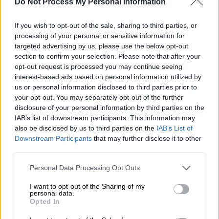
Do Not Process My Personal Information
If you wish to opt-out of the sale, sharing to third parties, or
processing of your personal or sensitive information for
targeted advertising by us, please use the below opt-out
section to confirm your selection. Please note that after your
opt-out request is processed you may continue seeing
interest-based ads based on personal information utilized by
us or personal information disclosed to third parties prior to
your opt-out. You may separately opt-out of the further
Όπως εξήγησε, καθόταν με την παρέα του σε
disclosure of your personal information by third parties on the
IAB’s list of downstream participants. This information may
ένα πεζούλι όταν δύο ανήλικοι τους
also be disclosed by us to third parties on the
IAB’s List of
πλησίασαν, υποτίθεται για να ζητήσουν
Downstream Participants
that may further disclose it to other
τσιγάρο και τότε
ο ένας από τους δύο τον
third parties.
μαχαίρωσε
.
Please note that this website/app uses one or more Google
Personal Data Processing Opt Outs
services and may gather and store information including but
«
Μου έβαλε το μαχαίρι στην πλάτη και μου
not limited to your visit or usage behaviour. You may click to
I want to opt-out of the Sharing of my
ζήτησε το τσαντάκι μου
. Στην αρχή ήμουν
personal data.
grant or deny consent to Google and its third-party tags to
Opted In
ψύχραιμος, σήκωσα τα χέρια ψηλά, μετά
use your data for below specified purposes in below Google
προσπάθησα να ξεφύγω, όμως εκείνος με
consent section.