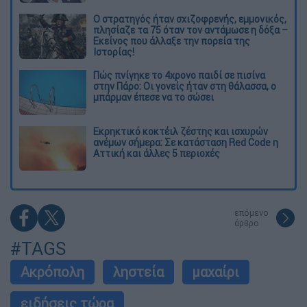
O στρατηγός ήταν σχιζοφρενής, εμμονικός,
πλησίαζε τα 75 όταν τον αντάμωσε η δόξα –
Εκείνος που άλλαξε την πορεία της
Ιστορίας!
Πώς πνίγηκε το 4χρονο παιδί σε πισίνα
στην Πάρο: Οι γονείς ήταν στη θάλασσα, ο
μπάρμαν έπεσε να το σώσει
Εκρηκτικό κοκτέιλ ζέστης και ισχυρών
ανέμων σήμερα: Σε κατάσταση Red Code η
Αττική και άλλες 5 περιοχές
επόμενο
άρθρο
#TAGS
Ακρόπολη
ληστεία
μαχαίρι
ειδήσεις τώρα