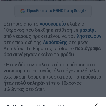
Προσθέστε το ΕΘΝΟΣ στη Google
Εξιτήριο από το
νοσοκομείο
έλαβε ο
18χρονος που δέχθηκε επίθεση με
μαχαίρι
από νεαρούς προκειμένου να τον
ληστέψουν
στην περιοχή της
Ακρόπολης
στα μέσα
Απριλίου. Το θύμα της επίθεσης
περιέγραψε
όσα συνέβησαν εκείνο το βράδυ
.
«Ήταν δύσκολο όλο αυτό που πέρασα στο
νοσοκομείο
. Ευτυχώς, όλα πήγαν καλά αλλά
έχω ακόμη δρόμο μπροστά μου.
Τα τραύματα
ήταν πολύ σκληρά
» είπε ο 18χρονος
μιλώντας στο Star.