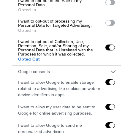
I want to opt-out of the Sale of my
Personal Data.
κρατούσε από το τσαντάκι. Του είπα "πάρε
Opted In
τα λεφτά" και τότε μέσα σε δευτερόλεπτα
I want to opt-out of processing my
με μαχαίρωσε
ελαφριά στον λαιμό
ενώ την
Personal Data for Targeted Advertising.
δεύτερη μαχαιριά
μου την έδωσε
με δύναμη
Opted In
στην κοιλιά
» πρόσθεσε ο 18χρονος.
I want to opt-out of Collection, Use,
Retention, Sale, and/or Sharing of my
Ο νεαρός ευχαρίστησε τους φίλους του που
Personal Data that Is Unrelated with the
Purposes for which it was collected.
βρίσκονταν μαζί του και
τον βοήθησαν την
Opted Out
ώρα που χρειαζόταν βοήθεια
. «
Ο φίλος μου
Google consents
έβαλε το χέρι του στον λαιμό μου
γιατί
έβλεπε ότι είχα αίματα και έλεγε "άνοιξε τα
I want to allow Google to enable storage
μάτια σου, μην τα κλείνεις, μείνε μαζί μου",
related to advertising like cookies on web or
device identifiers in apps.
μέχρι να έρθει η Αστυνομία
», είπε ο
18χρονος. Ο δεύτερος φίλος του
κυνήγησε
I want to allow my user data to be sent to
τους δράστες
και μάλιστα κατάφερε να
Google for online advertising purposes.
ακινητοποιήσει τον έναν από αυτούς.
I want to allow Google to send me
Παράλληλα ευχαρίστησε τους
γονείς
του
personalized advertising.