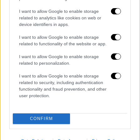
όπως επίσης και τους
γιατρούς
του
I want to allow Google to enable storage
νοσοκομείου.
related to analytics like cookies on web or
device identifiers in apps.
ΟΛΕΣ ΟΙ ΕΙΔΗΣΕΙΣ
I want to allow Google to enable storage
Ξανά στο προσκήνιο τα σενάρια περί
related to functionality of the website or app.
κυβέρνησης «ηττημένων»: Διαψεύδουν
I want to allow Google to enable storage
Τσίπρας και Βαρουφάκης
related to personalization.
Ξεκινάει στα πανεπιστήμια το
«εσωτερικό Erasmus»: Ποιους φοιτητές
I want to allow Google to enable storage
θα αφορά και ποια οφέλη θα έχουν –
related to security, including authentication
functionality and fraud prevention, and other
Διαδικασία και προϋποθέσεις
user protection.
Δίκη Πισπιρίγκου: Ένταση για την
κατάθεση παιδοχειρουργού - «Η μητέρα
ήταν ψυχρή» - Νέα μήνυση Κούγια
CONFIRM
ψευδορκία
Στο γηροκομείο και με κάλυψη του
ΕΟΠΥΥ: Η ρύθμιση Πλεύρη για τους