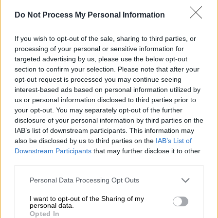
Φροντιστήριο
σας παρουσιάζει
θέματα
Do Not Process My Personal Information
προσομοίωσης
για τις
Πανελλήνιες
Εξετάσεις
2023
.
If you wish to opt-out of the sale, sharing to third parties, or
processing of your personal or sensitive information for
Δείτε τα θέματα στο μάθημα
Νεοελληνική
targeted advertising by us, please use the below opt-out
Γλώσσα και Λογοτεχνία
στα Γενικά Λύκεια:
section to confirm your selection. Please note that after your
opt-out request is processed you may continue seeing
interest-based ads based on personal information utilized by
us or personal information disclosed to third parties prior to
your opt-out. You may separately opt-out of the further
disclosure of your personal information by third parties on the
IAB’s list of downstream participants. This information may
also be disclosed by us to third parties on the
IAB’s List of
Downstream Participants
that may further disclose it to other
third parties.
Please note that this website/app uses one or more Google
Personal Data Processing Opt Outs
services and may gather and store information including but
not limited to your visit or usage behaviour. You may click to
I want to opt-out of the Sharing of my
personal data.
grant or deny consent to Google and its third-party tags to
Opted In