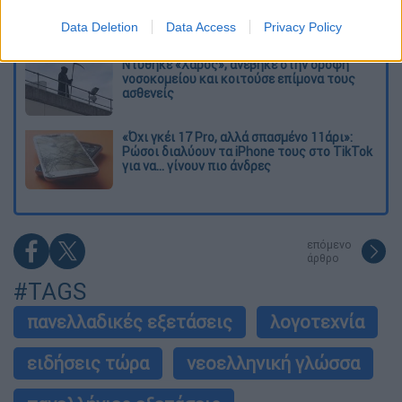
38χρονης Βρετανίδας που δολοφονήθηκε
στην Κυψέλη
Data Deletion
Data Access
Privacy Policy
Ντύθηκε «Χάρος», ανέβηκε στην οροφή
νοσοκομείου και κοιτούσε επίμονα τους
ασθενείς
«Όχι γκέι 17 Pro, αλλά σπασμένο 11άρι»:
Ρώσοι διαλύουν τα iPhone τους στο TikTok
για να... γίνουν πιο άνδρες
επόμενο
άρθρο
#TAGS
πανελλαδικές εξετάσεις
λογοτεχνία
ειδήσεις τώρα
νεοελληνική γλώσσα