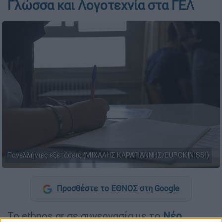
Γλώσσα και Λογοτεχνία στα ΓΕΛ
Πανελλήνιες εξετάσεις (ΜΙΧΑΛΗΣ ΚΑΡΑΓΙΑΝΝΗΣ/EUROKINISSI)
Προσθέστε το ΕΘΝΟΣ στη Google
Το ethnos.gr σε συνεργασία με το
Νέο