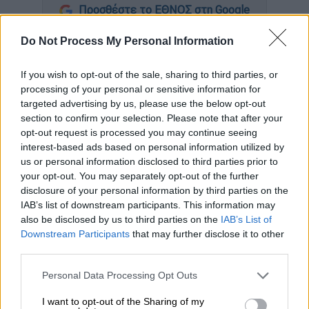
Προσθέστε το ΕΘΝΟΣ στη Google
Do Not Process My Personal Information
Τραγωδία
στην άσφαλτο σημειώθηκε στην
Αττική
Οδ
ό
την Κυριακή 14 Μαΐου, καθώς
If you wish to opt-out of the sale, sharing to third parties, or
σύμφωνα με πληροφορίες, ο οδηγός της
processing of your personal or sensitive information for
μοτοσικλέτας
ο οποίος ενεπλάκη σε
targeted advertising by us, please use the below opt-out
τροχαίο
με
αυτοκίνητο
είναι
νεκρός
.
section to confirm your selection. Please note that after your
opt-out request is processed you may continue seeing
Ο οδηγός
διακομίστηκε
χωρίς τις αισθήσεις
interest-based ads based on personal information utilized by
us or personal information disclosed to third parties prior to
του στο
νοσοκομείο
Ευαγγελισμός
, όπου
your opt-out. You may separately opt-out of the further
διαπιστώθηκε ο
θάνατός
του.
disclosure of your personal information by third parties on the
IAB’s list of downstream participants. This information may
Το σοβαρό τροχαίο σημειώθηκε στο ρεύμα
also be disclosed by us to third parties on the
IAB’s List of
ανόδου προς
Ελευσίνα
στο ύψος της
Downstream Participants
that may further disclose it to other
Κηφισίας
, όταν αυτοκίνητο συγκρούστηκε με
third parties.
μοτοσικλέτα.
Please note that this website/app uses one or more Google
Personal Data Processing Opt Outs
services and may gather and store information including but
Σύγκρουση μεταξύ δύο οχημάτων
not limited to your visit or usage behaviour. You may click to
I want to opt-out of the Sharing of my