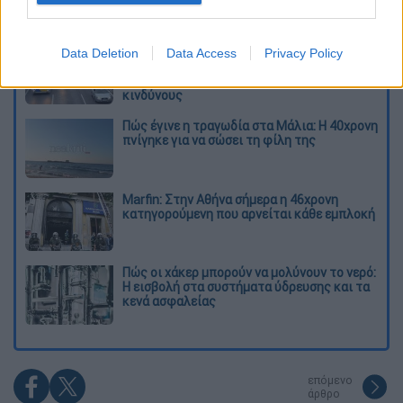
Διαβάστε ακόμη
Κυνήγι χρόνου στα λεωφορεία: Οι οδηγοί
Data Deletion
Data Access
Privacy Policy
της ΟΣΥ καταγγέλλουν δρομολόγια που
«δεν βγαίνουν» και προειδοποιούν για
κινδύνους
Πώς έγινε η τραγωδία στα Μάλια: Η 40χρονη
πνίγηκε για να σώσει τη φίλη της
Marfin: Στην Αθήνα σήμερα η 46χρονη
κατηγορούμενη που αρνείται κάθε εμπλοκή
Πώς οι χάκερ μπορούν να μολύνουν το νερό:
Η εισβολή στα συστήματα ύδρευσης και τα
κενά ασφαλείας
επόμενο
άρθρο