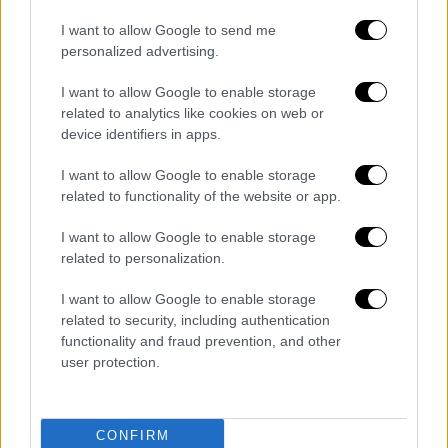
Τσίπρας για ΠΑΣΟΚ: Θα επιλέξει τον
δρόμο της αλλαγής ή θα δεχτεί να
I want to allow Google to send me
personalized advertising.
εμπλακεί σε παιχνίδια εξουσίας
καταστροφικά για τον τόπο;
I want to allow Google to enable storage
«Να μας κοπεί το χέρι» - Μέλος του
related to analytics like cookies on web or
ΜέΡΑ25 αρνήθηκε να χαιρετίσει τον
device identifiers in apps.
Μητσοτάκη που επισκέφτηκε το
I want to allow Google to enable storage
περίπτερο του κόμματος
related to functionality of the website or app.
«Βόμβα» από την Marca για Γιάννη
Αντετοκούνμπο: Φεύγει από Μπακς,
I want to allow Google to enable storage
related to personalization.
πάει στους Ουόριορς
Οργή Μικρούτσικου κατά της ΕΡΤ:
I want to allow Google to enable storage
Ξέσπασμα μετά το 4αρι στην Κύπρο στον
related to security, including authentication
τελικό
functionality and fraud prevention, and other
user protection.
ΥΠΟΙΚ: Υποβάλλει αίτημα για την 3η
δόση του Ταμείου Ανακαμψης - Ερχονται
1,7 δισ. για επιδοτήσεις
CONFIRM