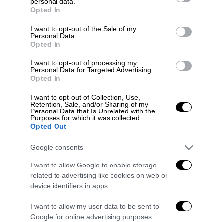
personal data.
στην δεξιά λωρίδα κυκλοφορίας
grant or deny consent to Google and its third-party tags to
Opted In
use your data for below specified purposes in below Google
ύψος Κηφισίας στο ρεύμα προς
consent section.
I want to opt-out of the Sale of my
Ελευσίνα. Αναμένονται
Personal Data.
καθυστερήσεις.
Opted In
I want to opt-out of processing my
— Attiki Odos Traffic (@aodostraffic)
Personal Data for Targeted Advertising.
May 14, 2023
Opted In
I want to opt-out of Collection, Use,
ΟΛΕΣ ΟΙ ΕΙΔΗΣΕΙΣ:
Retention, Sale, and/or Sharing of my
Personal Data that Is Unrelated with the
Purposes for which it was collected.
Γιατί ο Μητσοτάκης κλείνει την
Opted Out
συζήτηση για συνεργασία με το ΠΑΣΟΚ:
Τα τρία μηνύματα της σημερινής
Google consents
συνέντευξης
I want to allow Google to enable storage
Εκλογές στην Τουρκία: Guvenc,
related to advertising like cookies on web or
Μούδουρος και Τριανταφύλλου για την
device identifiers in apps.
επόμενη μέρα - Τι θα κάνει ο Ερντογάν
I want to allow my user data to be sent to
αν χάσει
Google for online advertising purposes.