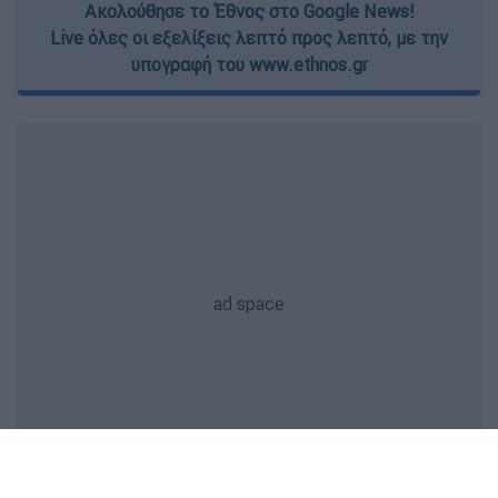
Ακολούθησε το Έθνος στο Google News!
Live όλες οι εξελίξεις λεπτό προς λεπτό, με την
υπογραφή του www.ethnos.gr