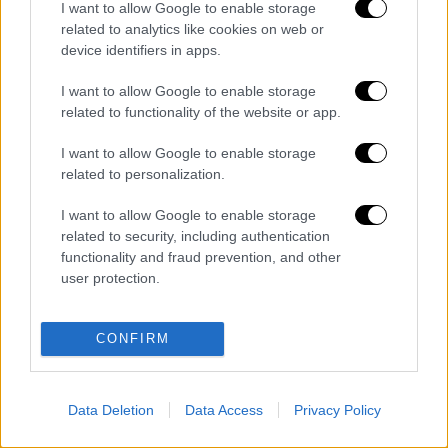
έφτιαξαν αεροπλάνο που ανιχνεύει
I want to allow Google to enable storage
πυρκαγιές και το παρουσίασαν στην
related to analytics like cookies on web or
device identifiers in apps.
Πυροσβεστική
Απόφαση σταθμός: Αυτή η χώρα
I want to allow Google to enable storage
καταργεί τα διόδια - «Οι
related to functionality of the website or app.
αυτοκινητόδρομοι είναι για να
I want to allow Google to enable storage
εξυπηρετούν τους πολίτες»
related to personalization.
Ηταν σε αναρρωτική άδεια επί 15 χρόνια
και μήνυσε την εταιρεία γιατί δεν του
I want to allow Google to enable storage
related to security, including authentication
έδωσε αύξηση
functionality and fraud prevention, and other
user protection.
Διαβάστε ακόμη
Από το Μίσιγκαν στον Λευκό Οίκο: Τι
CONFIRM
σημαίνει η νίκη του Αμπντούλ Ελ-Σαγέντ
για τους Δημοκρατικούς
O στρατηγός ήταν σχιζοφρενής, εμμονικός,
Data Deletion
Data Access
Privacy Policy
πλησίαζε τα 75 όταν τον αντάμωσε η δόξα –
Εκείνος που άλλαξε την πορεία της