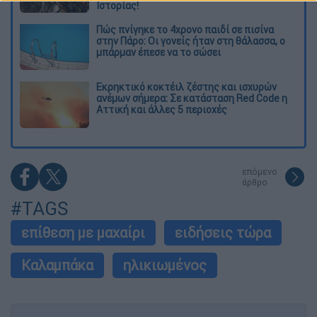
Ιστορίας!
Πώς πνίγηκε το 4χρονο παιδί σε πισίνα
στην Πάρο: Οι γονείς ήταν στη θάλασσα, ο
μπάρμαν έπεσε να το σώσει
Εκρηκτικό κοκτέιλ ζέστης και ισχυρών
ανέμων σήμερα: Σε κατάσταση Red Code η
Αττική και άλλες 5 περιοχές
επόμενο
άρθρο
#TAGS
επίθεση με μαχαίρι
ειδήσεις τώρα
Καλαμπάκα
ηλικιωμένος