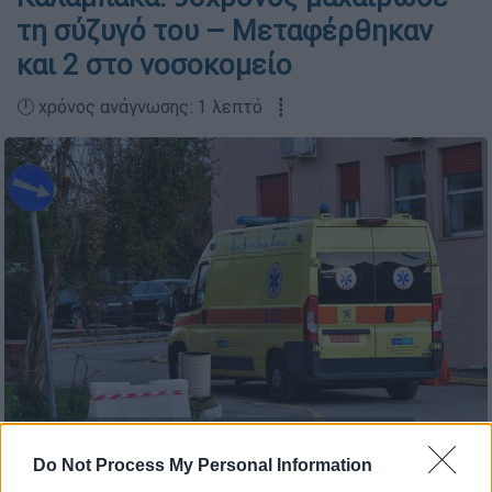
τη σύζυγό του – Μεταφέρθηκαν
και 2 στο νοσοκομείο
🕛 χρόνος ανάγνωσης: 1 λεπτό ┋
ΕΚΑΒ (EUROKINISSI/ILIALIVE.GR/ΓΙΑΝΝΗΣ ΣΠΥΡΟΥΝΗΣ)
Do Not Process My Personal Information