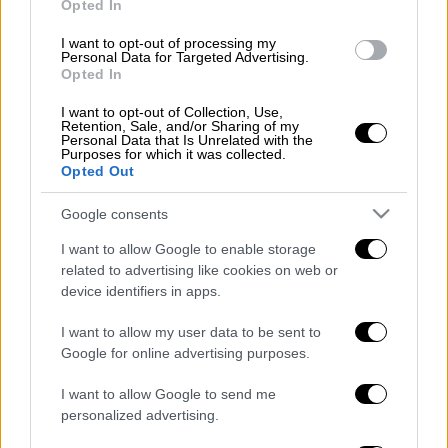
και δεν είναι βαριά.
Opted In
I want to opt-out of processing my
ΟΛΕΣ ΟΙ ΕΙΔΗΣΕΙΣ
Personal Data for Targeted Advertising.
Opted In
Στην τελική ευθεία για τις εκλογές:
I want to opt-out of Collection, Use,
Πότε θα δημοσιευθεί η πρώτη εκτίμηση
Retention, Sale, and/or Sharing of my
αποτελέσματος και πότε θα έχουμε
Personal Data that Is Unrelated with the
Purposes for which it was collected.
καθαρή εικόνα για το νικητή – Τι ισχύει
Opted Out
για την κατανομή εδρών
Google consents
Αντιπαράθεση μετά τη δήλωση
Κατρούγκαλου για τις εισφορές των
I want to allow Google to enable storage
ελεύθερων επαγγελματιών –
related to advertising like cookies on web or
device identifiers in apps.
Κυβερνητικά πυρά και «άδειασμα» από
Κουμουνδούρου
I want to allow my user data to be sent to
Γιατί οι Αρχές της Αλβανίας
Google for online advertising purposes.
κατεδαφίζουν το σπίτι ομογενή
I want to allow Google to send me
συνεργάτη του Μπελέρη στη Χειμάρρα
personalized advertising.
Ιπτάμενοι Μυτιληνιοί: Δύο μαθητές