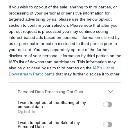
Προσθέστε το ΕΘΝΟΣ στη Google
If you wish to opt-out of the sale, sharing to third parties, or
processing of your personal or sensitive information for
Ένα
περίεργο συμβάν σημειώθηκε
την
targeted advertising by us, please use the below opt-out
section to confirm your selection. Please note that after your
Πέμπτη στην
Καλαμπάκα
όταν ένας 90χρονος
opt-out request is processed you may continue seeing
μαχαίρωσε την 82χρονη σύζυγό του.
interest-based ads based on personal information utilized by
us or personal information disclosed to third parties prior to
Η γυναίκα μεταφέρθηκε με ασθενοφόρο του
your opt-out. You may separately opt-out of the further
ΕΚΑΒ
αρχικά στο Κ.Υ. Καλαμπάκας και στη
disclosure of your personal information by third parties on the
συνέχεια στα επείγοντα του Νοσοκομείου
IAB’s list of downstream participants. This information may
also be disclosed by us to third parties on the
IAB’s List of
Τρικάλων.
Downstream Participants
that may further disclose it to other
third parties.
Επίσης, μεταφέρθηκε και ο
υπερήλικας
,
καθώς φέρει κι αυτός ελαφρά τραύματα από
Please note that this website/app uses one or more Google
Personal Data Processing Opt Outs
το μαχαίρι.
services and may gather and store information including but
not limited to your visit or usage behaviour. You may click to
I want to opt-out of the Sharing of my
personal data.
Σύμφωνα με τις ίδιες πάντα πληροφορίες τα
grant or deny consent to Google and its third-party tags to
Opted In
use your data for below specified purposes in below Google
τραύματα από τις μαχαιριές που κατάφερε ο
consent section.
I want to opt-out of the Sale of my
υπερήλικας είναι στην κεφαλή της γυναίκας
Personal Data.