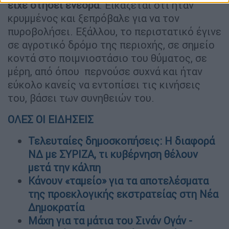
είχε στήσει ενέδρα
. Εικάζεται ότι ήταν
κρυμμένος και ξεπρόβαλε για να τον
πυροβολήσει. Εξάλλου, το περιστατικό έγινε
σε αγροτικό δρόμο της περιοχής, σε σημείο
κοντά στο ποιμνιοστάσιο του θύματος, σε
μέρη, από όπου περνούσε συχνά και ήταν
εύκολο κανείς να εντοπίσει τις κινήσεις
του, βάσει των συνηθειών του.
ΟΛΕΣ ΟΙ ΕΙΔΗΣΕΙΣ
Τελευταίες δημοσκοπήσεις: Η διαφορά
ΝΔ με ΣΥΡΙΖΑ, τι κυβέρνηση θέλουν
μετά την κάλπη
Κάνουν «ταμείο» για τα αποτελέσματα
της προεκλογικής εκστρατείας στη Νέα
Δημοκρατία
Μάχη για τα μάτια του Σινάν Ογάν -