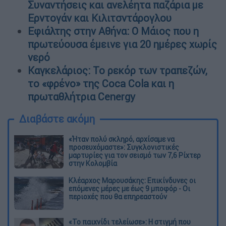
Συναντήσεις και ανελέητα παζάρια με
Ερντογάν και Κιλιτσντάρογλου
Εφιάλτης στην Αθήνα: Ο Μάιος που η
πρωτεύουσα έμεινε για 20 ημέρες χωρίς
νερό
Καγκελάριος: Το ρεκόρ των τραπεζών,
το «φρένο» της Coca Cola και η
πρωταθλήτρια Cenergy
Διαβάστε ακόμη
«Ήταν πολύ σκληρό, αρχίσαμε να
προσευχόμαστε»: Συγκλονιστικές
μαρτυρίες για τον σεισμό των 7,6 Ρίχτερ
στην Κολομβία
Κλέαρχος Μαρουσάκης: Επικίνδυνες οι
επόμενες μέρες με έως 9 μποφόρ - Οι
περιοχές που θα επηρεαστούν
«Το παιχνίδι τελείωσε»: Η στιγμή που