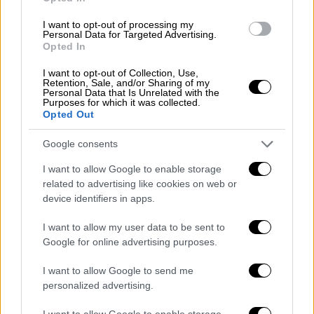
Ελλάδα
|
19.05.2023 22:10
I want to opt-out of processing my
Ρέθυμνο: Βεντέτα «βλέπουν» πίσω
Personal Data for Targeted Advertising.
από τη δολοφονία του 46χρονου - Οι
Opted In
φωτογραφίες ντοκουμέντο από το
I want to opt-out of Collection, Use,
σημείο
Retention, Sale, and/or Sharing of my
Personal Data that Is Unrelated with the
Purposes for which it was collected.
Opted Out
Google consents
Ο 46χρονος φέρεται να πέθανε σχεδόν
ακαριαία. Μάλιστα από την κατάσταση στην
I want to allow Google to enable storage
related to advertising like cookies on web or
οποία βρέθηκε εικάζεται ότι είχε πεθάνει
device identifiers in apps.
αρκετές ώρες πριν εντοπιστεί,
ενδεχομένως και από τις πρώτες ώρες που
I want to allow my user data to be sent to
έγινε αντιληπτή η εξαφάνισή του από την
Google for online advertising purposes.
οικογένειά του.
I want to allow Google to send me
personalized advertising.
To χρονικό
I want to allow Google to enable storage