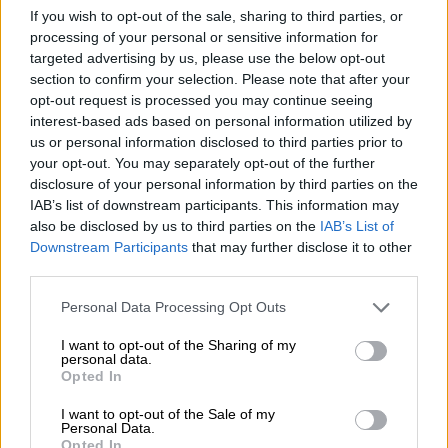
υποθέσεις βεντέτας οι Αστυνομικοί -
If you wish to opt-out of the sale, sharing to third parties, or
Τι δείχνουν τα στοιχεία για τον
processing of your personal or sensitive information for
θάνατο του 46χρονου
targeted advertising by us, please use the below opt-out
section to confirm your selection. Please note that after your
opt-out request is processed you may continue seeing
interest-based ads based on personal information utilized by
us or personal information disclosed to third parties prior to
your opt-out. You may separately opt-out of the further
disclosure of your personal information by third parties on the
IAB’s list of downstream participants. This information may
also be disclosed by us to third parties on the
IAB’s List of
Downstream Participants
that may further disclose it to other
video
third parties.
Please note that this website/app uses one or more Google
Personal Data Processing Opt Outs
services and may gather and store information including but
not limited to your visit or usage behaviour. You may click to
I want to opt-out of the Sharing of my
personal data.
grant or deny consent to Google and its third-party tags to
Opted In
use your data for below specified purposes in below Google
consent section.
ΔΙΑΒΑΣΤΕ ΕΠΙΣΗΣ
I want to opt-out of the Sale of my
Personal Data.
Opted In