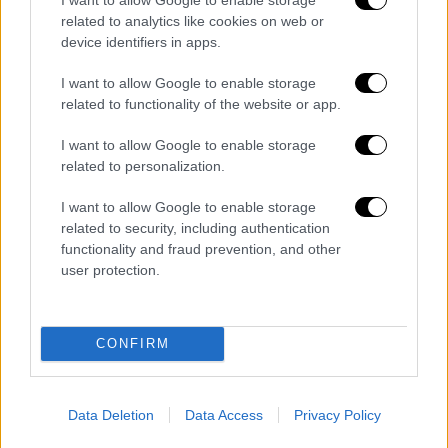
Ο άνδρας σύμφωνα με τις πληροφορίες
related to analytics like cookies on web or
βρισκόταν πλησίον της περιοχής, όπου
device identifiers in apps.
βρίσκεται η αγροτική και κτηνοτροφική του
I want to allow Google to enable storage
περιουσία
και όπως όλα δείχνουν έφυγε από
related to functionality of the website or app.
το σπίτι του με σκοπό να φτάσει στην
περιοχή όπου εργαζόταν, αλλά ο δράστης
I want to allow Google to enable storage
του είχε στήσει ενέδρα.
related to personalization.
Με τον εντοπισμό του, αμέσως
I want to allow Google to enable storage
related to security, including authentication
ειδοποιήθηκαν οι Αρχές ενώ και ο
functionality and fraud prevention, and other
ιατροδικαστής υπηρεσίας έφτασε για τις
user protection.
σχετικές διαδικασίες. Την προανάκριση έχει
αναλάβει η Ασφάλεια Ρεθύμνου.
CONFIRM
Από τα πρώτα στοιχεία της αυτοψίας και
τον τρόπο που το θύμα έχει βληθεί, από
μπροστά και διαγώνια, φέρεται να
Data Deletion
Data Access
Privacy Policy
εξετάζεται το ενδεχόμενο,
ο δράστης να του