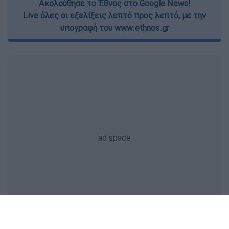
Ακολούθησε το Έθνος στο Google News!
Live όλες οι εξελίξεις λεπτό προς λεπτό, με την
υπογραφή του www.ethnos.gr