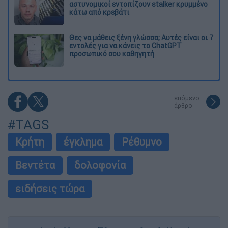
αστυνομικοί εντοπίζουν stalker κρυμμένο
κάτω από κρεβάτι
Θες να μάθεις ξένη γλώσσα; Αυτές είναι οι 7
εντολές για να κάνεις το ChatGPT
προσωπικό σου καθηγητή
επόμενο
άρθρο
#TAGS
Κρήτη
έγκλημα
Ρέθυμνο
Βεντέτα
δολοφονία
ειδήσεις τώρα