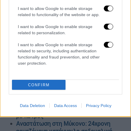
I want to allow Google to enable storage
related to functionality of the website or app.
ΟΛΕΣ ΟΙ ΕΙΔΗΣΕΙΣ
I want to allow Google to enable storage
related to personalization.
Πρόστιμα σε ΟΣΕ και Hellenic Train
I want to allow Google to enable storage
επέβαλλε η ΡΑΣ: Η ταλαιπωρία στην
related to security, including authentication
κακοκαιρία «Ελπίς» και τα σημάδια
functionality and fraud prevention, and other
διάλυσης - Ακρόαση και για τα Τέμπη
user protection.
Ο Δημοσθένης Βεργής που έλαβε μια
ψήφο αναζητά τον μοναδικό ψηφοφόρο
του! Tι εξηγεί στο OPEN για τον λόγο
CONFIRM
που δεν ψήφισε τον εαυτό του
Τρόμος για επιβάτες στην Ηλεία -
Data Deletion
Data Access
Privacy Policy
Λεωφορείο του ΚΤΕΛ δέχτηκε επίθεση
με πέτρες
Αναστάτωση στη Μύκονο: 24χρονη