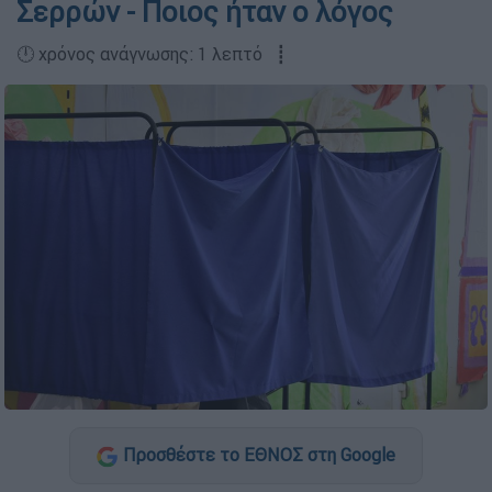
Σερρών - Ποιος ήταν ο λόγος
🕛 χρόνος ανάγνωσης: 1 λεπτό ┋
Προσθέστε το ΕΘΝΟΣ στη Google