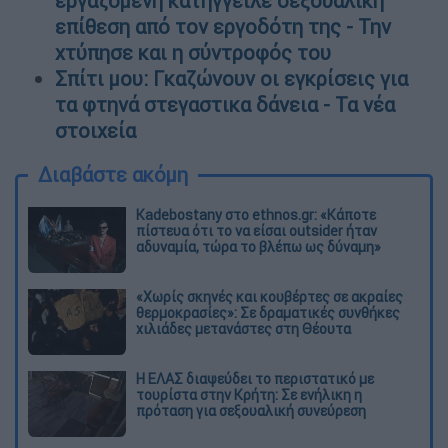
εργαζόμενη κατήγγειλε σεξουαλική
επίθεση από τον εργοδότη της - Την
χτύπησε και η σύντροφός του
Σπίτι μου: Γκαζώνουν οι εγκρίσεις για
τα φτηνά στεγαστικα δάνεια - Τα νέα
στοιχεία
Διαβάστε ακόμη
Kadebostany στο ethnos.gr: «Κάποτε
πίστευα ότι το να είσαι outsider ήταν
αδυναμία, τώρα το βλέπω ως δύναμη»
«Χωρίς σκηνές και κουβέρτες σε ακραίες
θερμοκρασίες»: Σε δραματικές συνθήκες
χιλιάδες μετανάστες στη Θέουτα
Η ΕΛΑΣ διαψεύδει το περιστατικό με
τουρίστα στην Κρήτη: Σε ενήλικη η
πρόταση για σεξουαλική συνεύρεση