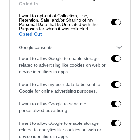
Opted In
Οικονόμου.
I want to opt-out of Collection, Use,
«Αυτό δημιουργεί πρόβλημα στην γρήγορη
Retention, Sale, and/or Sharing of my
Personal Data that Is Unrelated with the
εξυπηρέτηση των ψηφοφόρων. Ειδικά για το
Purposes for which it was collected.
Opted Out
πρώτο Γυμνάσιο που έχει θέμα με τα
προπύλαια, πρέπει να
υπάρξει μια
Google consents
εγκατάσταση που επιτρέπει στον κόσμο
να
I want to allow Google to enable storage
ψηφίζει χωρίς να ανεβαίνει τα σκαλιά.
related to advertising like cookies on web or
Πρέπει να υπάρξει μέριμνα για τους
device identifiers in apps.
ανθρώπους με ειδικά προβλήματα».
I want to allow my user data to be sent to
Google for online advertising purposes.
I want to allow Google to send me
personalized advertising.
I want to allow Google to enable storage
video
related to analytics like cookies on web or
device identifiers in apps.