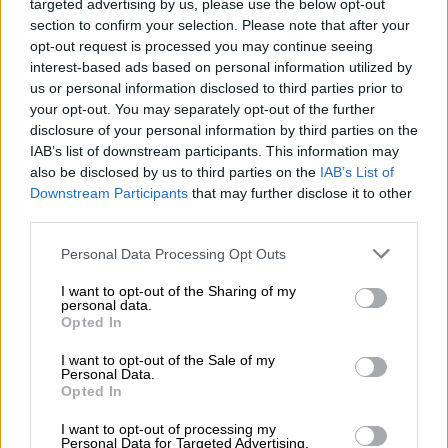
Τσίπρας: «Οδυνηρό σοκ το
targeted advertising by us, please use the below opt-out
section to confirm your selection. Please note that after your
αποτέλεσμα - Να αποτρέψουμε την
opt-out request is processed you may continue seeing
παντοδυναμία ενός ηγεμόνα
interest-based ads based on personal information utilized by
πρωθυπουργού»
us or personal information disclosed to third parties prior to
your opt-out. You may separately opt-out of the further
disclosure of your personal information by third parties on the
Πολιτική
|
23.05.2023 11:59
IAB’s list of downstream participants. This information may
Εξελέγησαν βουλευτές στη
also be disclosed by us to third parties on the
IAB’s List of
Θεσσαλονίκη, σε διαφορετικά
Downstream Participants
that may further disclose it to other
third parties.
κόμματα ο Κυριάκος Βελόπουλος και
ο αδερφός του - Oι ψήφοι που πήραν
Please note that this website/app uses one or more Google
Personal Data Processing Opt Outs
services and may gather and store information including but
not limited to your visit or usage behaviour. You may click to
I want to opt-out of the Sharing of my
personal data.
grant or deny consent to Google and its third-party tags to
Opted In
use your data for below specified purposes in below Google
«Δεν ήρθαν καθόλου μέλη εφορευτικής
consent section.
I want to opt-out of the Sale of my
επιτροπής ούτε τακτικά ούτε
Personal Data.
αναπληρωματικά, κάναμε ότι μπορούσαμε με
Opted In
τα δεδομένα που είχαμε», τόνισε
I want to opt-out of processing my
στο Επιλογές ο κύριος
Πολύνικος
Personal Data for Targeted Advertising.