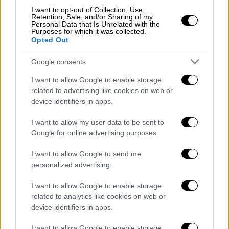
17χρονος συνελήφθη. Επίσης, συνελήφθησαν
I want to opt-out of Collection, Use,
Retention, Sale, and/or Sharing of my
και οι γονείς του, 51 ετών και οι δύο, για
Personal Data that Is Unrelated with the
παραμέληση εποπτείας ανηλίκου και
Purposes for which it was collected.
Opted Out
αφέθηκαν ελεύθεροι
χτες.
Google consents
Ο μαθητής οδηγείται σήμερα στον
εισαγγελέα με τις κατηγορίες της
I want to allow Google to enable storage
related to advertising like cookies on web or
παράνομης οπλοκατοχής και της
device identifiers in apps.
επικίνδυνης σωματικής βλάβης.
I want to allow my user data to be sent to
Σημειώνεται πως το
ethnos.gr επικοινώνησε
Google for online advertising purposes.
με πηγές της ΕΛ.ΑΣ
.
που βεβαίωσαν πως το
όπλο ήταν ψεύτικο παιδικό με πλαστικά
I want to allow Google to send me
personalized advertising.
σφαιρίδια.
I want to allow Google to enable storage
Kαταγγελίες για την διευθύντρια που
related to analytics like cookies on web or
αποχωρεί
device identifiers in apps.
Αξίζει να επισημανθεί πως για την
I want to allow Google to enable storage