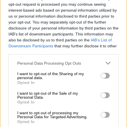
που δεν ήταν παρούσα
κάλεσε
αμέσως την
opt-out request is processed you may continue seeing
αστυνομία
. Δύναμη της ΔΙΑΣ ήρθε άμεσα και
interest-based ads based on personal information utilized by
us or personal information disclosed to third parties prior to
συνέλαβε το παιδί».
your opt-out. You may separately opt-out of the further
disclosure of your personal information by third parties on the
«Απ΄ότι ξέρω και η αστυνομία βεβαιώνει
IAB’s list of downstream participants. This information may
πως το
όπλο ήταν παιδικό πλαστικό
.
also be disclosed by us to third parties on the
IAB’s List of
Άλλωστε και ο καθηγητής δεν θέλησε να
Downstream Participants
that may further disclose it to other
ελεγχθεί καν από
ιατροδικαστή
. Ας είμαστε
third parties.
όλοι προσεκτικοί και υπεύθυνοι γιατί με
Please note that this website/app uses one or more Google
Personal Data Processing Opt Outs
αυτά που
γράφονται και λέγονται στην
services and may gather and store information including but
πραγματικότητα εμείς πυροβολούμε την
not limited to your visit or usage behaviour. You may click to
I want to opt-out of the Sharing of my
personal data.
grant or deny consent to Google and its third-party tags to
αλήθεια και τα ίδια μας τα παιδιά
»,
Opted In
use your data for below specified purposes in below Google
καταλήγει.
consent section.
I want to opt-out of the Sale of my
Personal Data.
Όπως έγινε γνωστό, ο καθηγητής, που
Opted In
τραυματίστηκε ελαφρά
, πήγε μόνος του
στη
I want to opt-out of processing my
συνέχεια στο Τμήμα Ασφαλείας Ωρωπού και
Personal Data for Targeted Advertising.
Opted In
κατήγγειλε το γεγονός, ενώ αμέσως μετά ο