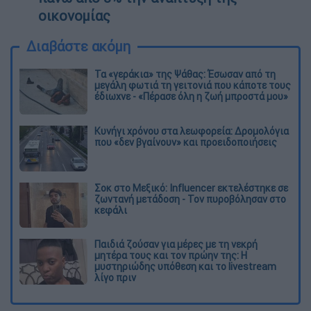
οικονομίας
Διαβάστε ακόμη
Τα «γεράκια» της Ψάθας: Έσωσαν από τη
μεγάλη φωτιά τη γειτονιά που κάποτε τους
έδιωχνε - «Πέρασε όλη η ζωή μπροστά μου»
Κυνήγι χρόνου στα λεωφορεία: Δρομολόγια
που «δεν βγαίνουν» και προειδοποιήσεις
Σοκ στο Μεξικό: Influencer εκτελέστηκε σε
ζωντανή μετάδοση - Τον πυροβόλησαν στο
κεφάλι
Παιδιά ζούσαν για μέρες με τη νεκρή
μητέρα τους και τον πρώην της: Η
μυστηριώδης υπόθεση και το livestream
λίγο πριν