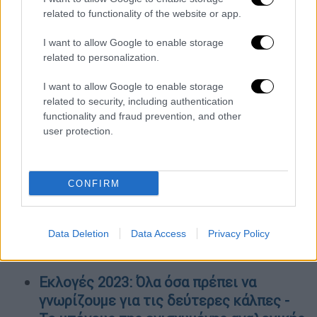
διευθύντρια στο σχολείο
στο παρελθόν
related to functionality of the website or app.
έχουν υπάρξει καταγγελίες πως
I want to allow Google to enable storage
ασκεί βία και bullying
σε
μαθητές
,
γονείς
και
related to personalization.
καθηγητές
, με την ίδια να αποχωρεί από την
θέση της στο τέλος της σχολικής χρονιάς.
I want to allow Google to enable storage
related to security, including authentication
Μάλιστα, οι καταγγελίες για
ανάρμοστοι
και
functionality and fraud prevention, and other
user protection.
βίαιη συμπεριφορά
της εκπαιδευτικού είχαν
φτάσει μέχρι την Υπουργό Παιδείας
Νίκη
Κεραμέως
.
CONFIRM
Δείτε εδώ το σχετικό ρεπορτάζ του
ethnos.gr.
Data Deletion
Data Access
Privacy Policy
ΟΛΕΣ ΟΙ ΕΙΔΗΣΕΙΣ
Εκλογές 2023: Όλα όσα πρέπει να
γνωρίζουμε για τις δεύτερες κάλπες -