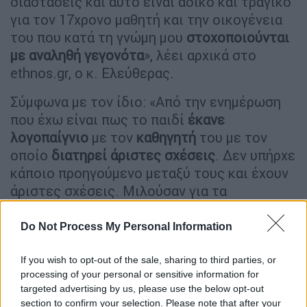
διαστάσεις και αυτό είναι άδικο και τραγικό
για τον 17χρονο μαθητή και την οικογένεια
του που κατά τη γνώμη μου
στοχοποιούνται
με αναληθή γεγονότα
», λέει αρχικά στο
ethnos.gr, ο κ. Ελεύθερας.
Σύμφωνα με τον ίδιο: «Από την ενημέρωση
που έχω είναι πως το παιδί
έκανε
λογοπαίγνιο
με τον
καθηγητή
του με τον
οποίο
διατηρεί άριστες σχέσεις
. Δεν υπήρχε
κάποιο προηγούμενο μεταξύ τους και έχουν
άριστες σχέσεις. Μιλούσαν για τα
ποδοσφαιρικά. Το παιδί είχε στην κατοχή
του ένα
παιδικό πλαστικό όπλο που στην
Do Not Process My Personal Information
όψη του δείχνει πως είναι αληθινό
. Έβαλε
στο πόδι του καθηγητή με
πλαστικό
If you wish to opt-out of the sale, sharing to third parties, or
processing of your personal or sensitive information for
σφαιρίδιο
.
Ακούστηκαν φωνές
. Κάποιος
targeted advertising by us, please use the below opt-out
φώναξε για "
πυροβολισμό
" και η διευθύντρια
section to confirm your selection. Please note that after your