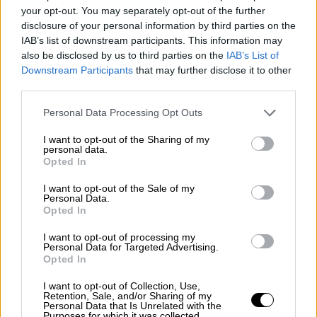
your opt-out. You may separately opt-out of the further
δύσκολο περιστατικό
, όπως ένα διαζύγιο ή
disclosure of your personal information by third parties on the
ένας θάνατος, τότε οι γονείς θα πρέπει
να
IAB’s list of downstream participants. This information may
το παρακολουθούν ακόμη πιο στενά
για να
also be disclosed by us to third parties on the
IAB’s List of
αποφευχθούν συμπεριφορές όπως το
Downstream Participants
that may further disclose it to other
third parties.
συμβάν στις Σέρρες.
Please note that this website/app uses one or more Google
Personal Data Processing Opt Outs
Τι να κάνει ένας γονέας αν υπάρχει
services and may gather and store information including but
γεγονός που «τραυμάτισε» την αθώα
not limited to your visit or usage behaviour. You may click to
I want to opt-out of the Sharing of my
personal data.
grant or deny consent to Google and its third-party tags to
ψυχή του παιδιού
Opted In
use your data for below specified purposes in below Google
consent section.
Το συμπέρασμα είναι πως οι γονείς πρέπει
I want to opt-out of the Sale of my
Personal Data.
ενεργά να παρακολουθούν
το παιδί και
Opted In
ειδικά αν υπάρχει ένα
γεγονός
που έχει
I want to opt-out of processing my
«
τραυματίσει
» την
αθώα ψυχή
ενός παιδιού
Personal Data for Targeted Advertising.
Opted In
και να το έχει φέρει αντιμέτωπο με
καταπιεσμένα συναισθήματα
, που στο μυαλό
I want to opt-out of Collection, Use,
Retention, Sale, and/or Sharing of my
τους δεν ξέρουν πώς να τα εκφράσουν και
Personal Data that Is Unrelated with the
Purposes for which it was collected.