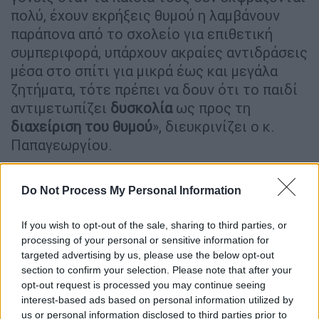
πολύ, έχουν εκρήξεις θυμού η λαμβάνουν
παράπονα από το σχολείο για επιθετική
συμπεριφορά, υπάρχουν ακραίες αντιδράσεις
μέσα στο σπίτι για μικρά έως και μεγάλα
ζητήματα, τότε πρέπει να δουν ότι το παιδί
αντιμετωπίζει
δυσκολία
ως προς τη
διαχείριση του θυμού
», διευκρινίζει ο κ.
Παπαγεωργίου.
Όπως υπογραμμίζει, το μόνο σίγουρο είναι
Do Not Process My Personal Information
πως
ο γονέας θα πρέπει να είναι εκεί
και
ενεργά να παρακολουθεί
και να
If you wish to opt-out of the sale, sharing to third parties, or
αντιλαμβάνεται
τις
συμπεριφορές
του
processing of your personal or sensitive information for
παιδιού του, να συζητάει μαζί του πώς είναι,
targeted advertising by us, please use the below opt-out
τα συναισθήματά του, πώς ήταν η μέρα του,
section to confirm your selection. Please note that after your
αν υπάρχει κάτι που το προβληματίζει.
opt-out request is processed you may continue seeing
interest-based ads based on personal information utilized by
Αν το παιδί έχει βιώσει ένα
σημαντικό
και
us or personal information disclosed to third parties prior to