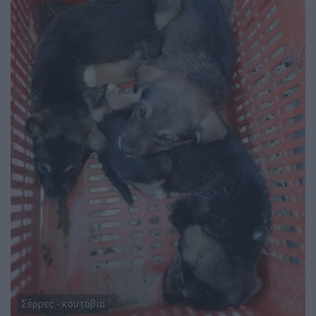
Σέρρες - κουτάβια