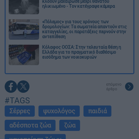
κλόουν μαχαίρωσε μέχρι θανάτου
ηλικιωμένο - Τον κατέγραψε κάμερα
«Πόλεμος» για τους χρόνους των
δρομολογίων: Τα σωματεία απαντούν στις
καταγγελίες, οι παρατάξεις περνούν στην
αντεπίθεση
Κόλαφος ΟΟΣΑ: Στην τελευταία θέση η
Ελλάδα για το πραγματικό διαθέσιμο
εισόδημα των νοικοκυριών
επόμενο
άρθρο
#TAGS
Σέρρες
ψυχολόγος
παιδιά
αδέσποτα ζώα
ζώα