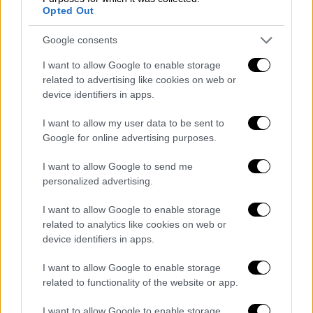
οδηγεί σε ακραίες συμπεριφορές -ως προς
Opted Out
τα μάτια ενός ενήλικα καθώς στα μάτια ενός
παιδιού είναι ένας τρόπος να ξεδώσουν ή να
Google consents
«συμπεριφερθούν ενήλικα» ή ακόμα και να
I want to allow Google to enable storage
φανούν δυνατοί.
related to advertising like cookies on web or
device identifiers in apps.
Αυτή η
δύναμη
, άλλωστε,
ίσως είναι και αυτό
που τους λείπει
από την καθημερινότητά
I want to allow my user data to be sent to
τους και από το συναίσθημά τους. Το να
Google for online advertising purposes.
έχουν ανάγκη να επιβληθούν σε κάτι
I want to allow Google to send me
μικρότερο και απροστάτευτο ενδεχομένως
personalized advertising.
οφείλεται στο ότι τα ίδια νιώθουν μικρά και
απροστάτευτα, τονίζει ο κλινικός
I want to allow Google to enable storage
related to analytics like cookies on web or
ψυχολόγος στο ethnos.gr. Για αυτό οι γονείς
device identifiers in apps.
θα πρέπει να είναι εκεί και να προστατεύουν
τα παιδιά τους.
I want to allow Google to enable storage
related to functionality of the website or app.
Σε περίπτωση που δεν μπορούν να τα
I want to allow Google to enable storage