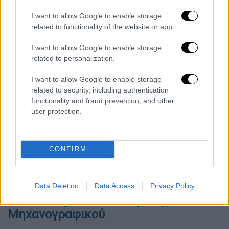
και Γραμμικού Σχεδίου
(20 και 21 Ιουνίου,
αντίστοιχα).
I want to allow Google to enable storage
related to functionality of the website or app.
Μετά, θα διεξαχθούν οι εξετάσεις των
I want to allow Google to enable storage
μαθημάτων που αφορούν στην εισαγωγή
related to personalization.
σε
μουσικά τμήματα
: Αρμονία (22 Ιουνίου),
Έλεγχος Μουσικών Ακουστικών Ικανοτήτων
I want to allow Google to enable storage
(23 Ιουνίου), Μουσική Αντίληψη και Γνώση
related to security, including authentication
functionality and fraud prevention, and other
(24 Ιουνίου), Μουσική Εκτέλεση και Ερμηνεία
user protection.
(26 Ιουνίου).
Οι
εξετάσεις των
ειδικών μαθημάτων
θα
ολοκληρωθούν με τα Γαλλικά (27 Ιουνίου), τα
CONFIRM
Ισπανικά (28 Ιουνίου) και τα Ιταλικά (29
Ιουνίου).
Data Deletion
Data Access
Privacy Policy
Αποτελέσματα και υποβολή
Μηχανογραφικού