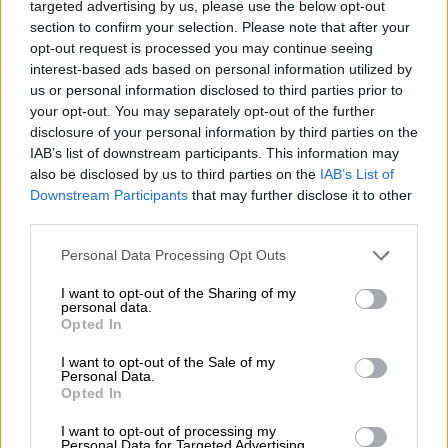
targeted advertising by us, please use the below opt-out
Οικοδομική, Μηχανές Εσωτερικής
section to confirm your selection. Please note that after your
Καύσης (ΜΕΚ ΙΙ), Ψηφιακά Συστήματα
opt-out request is processed you may continue seeing
Παρασκευή, 16/6/2023 Στοιχεία Ψύξης-
interest-based ads based on personal information utilized by
us or personal information disclosed to third parties prior to
Κλιματισμού, Κινητήρες Αεροσκαφών,
your opt-out. You may separately opt-out of the further
Στοιχεία Σχεδιασμού Κεντρικών
disclosure of your personal information by third parties on the
Θερμάνσεων.
IAB’s list of downstream participants. This information may
also be disclosed by us to third parties on the
IAB’s List of
Αλλαγές στη βαθμολόγηση
Downstream Participants
that may further disclose it to other
third parties.
Για το μάθημα της
Νεοελληνικής Γλώσσας
Please note that this website/app uses one or more Google
Personal Data Processing Opt Outs
και Λογοτεχνίας Γενικής Παιδείας
, από
services and may gather and store information including but
φέτος το άριστα για το πρώτο θέμα -την
not limited to your visit or usage behaviour. You may click to
I want to opt-out of the Sharing of my
personal data.
περίληψη δηλαδή που καλούνται να κάνουν
grant or deny consent to Google and its third-party tags to
Opted In
use your data for below specified purposes in below Google
οι υποψήφιοι- θα λαμβάνει 20 στις 100
consent section.
μονάδες, από 15 που λάμβανε μέχρι πέρυσι.
I want to opt-out of the Sale of my
Personal Data.
Opted In
Επιπλέον, στο
μάθημα των Αρχαίων
Ελληνικών
, «κόπηκε» η μία από τις
δύο
I want to opt-out of processing my
Personal Data for Targeted Advertising.