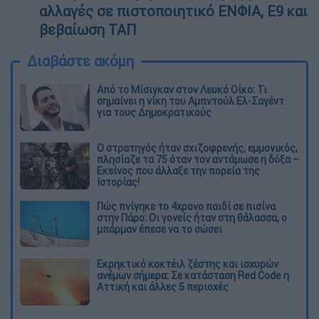
αλλαγές σε πιστοποιητικό ΕΝΦΙΑ, Ε9 και
βεβαίωση ΤΑΠ
Διαβάστε ακόμη
Από το Μίσιγκαν στον Λευκό Οίκο: Τι
σημαίνει η νίκη του Αμπντούλ Ελ-Σαγέντ
για τους Δημοκρατικούς
O στρατηγός ήταν σχιζοφρενής, εμμονικός,
πλησίαζε τα 75 όταν τον αντάμωσε η δόξα –
Εκείνος που άλλαξε την πορεία της
Ιστορίας!
Πώς πνίγηκε το 4χρονο παιδί σε πισίνα
στην Πάρο: Οι γονείς ήταν στη θάλασσα, ο
μπάρμαν έπεσε να το σώσει
Εκρηκτικό κοκτέιλ ζέστης και ισχυρών
ανέμων σήμερα: Σε κατάσταση Red Code η
Αττική και άλλες 5 περιοχές