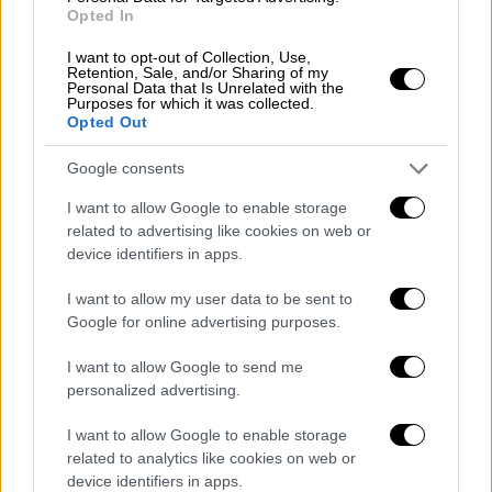
ερωτήσεις
του διδαγμένου κειμένου, που
Opted In
λάμβανε 2 μονάδες στις 20.
Οι μονάδες
I want to opt-out of Collection, Use,
αυτές θα προστεθούν στη μετάφραση του
Retention, Sale, and/or Sharing of my
Personal Data that Is Unrelated with the
αδίδακτου
, το άριστα για το οποίο θα είναι
Purposes for which it was collected.
Opted Out
πλέον 10 μονάδες στις 20, από 8 που ήταν
μέχρι πέρυσι.
Google consents
Ειδικά μαθήματα
I want to allow Google to enable storage
related to advertising like cookies on web or
Με το πέρας των
εξετάσεων
device identifiers in apps.
Προσανατολισμού
(ΓΕΛ) και Ειδικότητας
I want to allow my user data to be sent to
(ΕΠΑΛ) θα ακολουθήσουν οι εξετάσεις για τα
Google for online advertising purposes.
ειδικά μαθήματα, από
17 έως και 29 Ιουνίου
.
I want to allow Google to send me
Αρχικά, στις
17 Ιουνίου
οι υποψήφιοι
θα
personalized advertising.
εξεταστούν στο μάθημα των Αγγλικών και
στις 19 Ιουνίου στα Γερμανικά
. Στη συνέχεια,
I want to allow Google to enable storage
related to analytics like cookies on web or
θα διεξαχθούν οι εξετάσεις του
Ελεύθερου
device identifiers in apps.