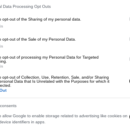
o
Δώρος Ελευθερίου
, γονιός μαθητή,
l Data Processing Opt Outs
ν να μπουν στα δωμάτια και έβγαλαν τη
ουν ένα μπάνιο και τρώγοντας κρουασάν από
o opt-out of the Sharing of my personal data.
In
o opt-out of the Sale of my Personal Data.
In
to opt-out of processing my Personal Data for Targeted
ι μαθητές πήγαν στη Θεσσαλονίκη για
ing.
In
ξενοδοχείο «τρώγλη»
o opt-out of Collection, Use, Retention, Sale, and/or Sharing
ersonal Data that Is Unrelated with the Purposes for which it
lected.
Out
, η συγκεκριμένη εκδρομή
στοίχισε για κάθε
ι γονείς.
consents
ηκε από ταξιδιωτικό γραφείο της Κύπρου,
o allow Google to enable storage related to advertising like cookies on
evice identifiers in apps.
είο της χώρας μας.
Προφανώς, το γραφείο