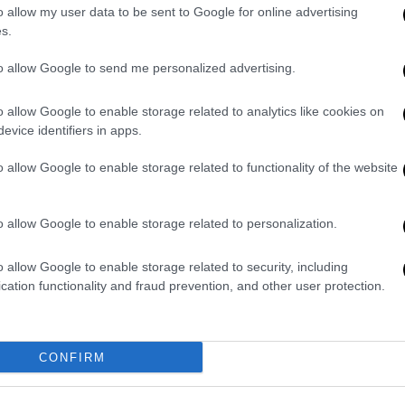
χυρίστηκε στο υπουργείο ότι όλα είναι
o allow my user data to be sent to Google for online advertising
 παιδιά μας, όμως, αντίκρισαν μια άθλια
s.
άφορες βρωμιές, κατσαρίδες να περπατούν,
to allow Google to send me personalized advertising.
ό τους τοίχους, πεσμένους σοβάδες και
 δεν είχε νερό και όταν άρχισε να τρέχει,
o allow Google to enable storage related to analytics like cookies on
ν κοιμήθηκαν όλο το βράδυ. Πέρασαν τη
evice identifiers in apps.
υν μπάνιο και με κρουασάν από περίπτερο.
ικοινωνούσαμε μαζί τους και ήμασταν
o allow Google to enable storage related to functionality of the website
ι να μεταβούμε στη Θεσσαλονίκη
», λέει στο
o allow Google to enable storage related to personalization.
 την Τρίτη 30 Μαΐου και πρόκειται να
o allow Google to enable storage related to security, including
φωνα με τον κ. Ελευθερίου, γίνονται
cation functionality and fraud prevention, and other user protection.
 τα παιδιά να μεταβούν και να
ης πόλης
.
CONFIRM
μηνύσεις
κατά παντός υπευθύνου
. Σε κάθε
 Δώσαμε τα χρήματα αυτά, αλλά το