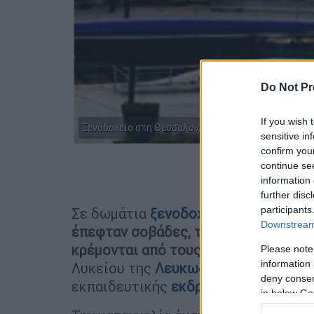
Do Not Pr
If you wish 
Ξενοδοχείο στη Θεσσαλονίκη
sensitive in
confirm you
continue se
Προσθέστε
information 
further disc
participants
Σε δωμάτια
ξενοδοχείου
της
Θεσσαλ
Downstream 
έπεφταν σοβάδες, την
τουαλέτα
να β
κρέμονται από τους τοίχους
, τοποθέ
Please note
information 
Λυκείου της
Λευκωσίας
, που βρέθηκ
deny consent
εκπαιδευτικής
εκδρομής
, ταξιδιωτι
in below Go