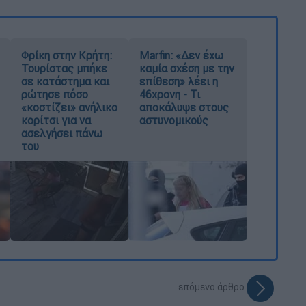
Φρίκη στην Κρήτη:
Marfin: «Δεν έχω
Τουρίστας μπήκε
καμία σχέση με την
σε κατάστημα και
επίθεση» λέει η
ρώτησε πόσο
46χρονη - Τι
«κοστίζει» ανήλικο
αποκάλυψε στους
κορίτσι για να
αστυνομικούς
ασελγήσει πάνω
του
επόμενο άρθρο