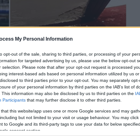
ocess My Personal Information
to opt-out of the sale, sharing to third parties, or processing of your per
formation for targeted advertising by us, please use the below opt-out s
r selection. Please note that after your opt-out request is processed y
eing interest-based ads based on personal information utilized by us or
 το ΕΘΝΟΣ στη Google
disclosed to third parties prior to your opt-out. You may separately opt-
losure of your personal information by third parties on the IAB’s list of
. This information may also be disclosed by us to third parties on the
IA
ονίκης
που
περπατούσαν
κατσαρίδες
,
Participants
that may further disclose it to other third parties.
γάζει μαύρο
νερό
και επικίνδυνα σύρματα να
τησε για να κοιμηθούν
μαθητές
της Α΄ τάξης
 that this website/app uses one or more Google services and may gath
including but not limited to your visit or usage behaviour. You may click 
αν στη Θεσσαλονίκη στο πλαίσιο
 to Google and its third-party tags to use your data for below specifi
κό γραφείο της
Κύπρου
.
ogle consent section.