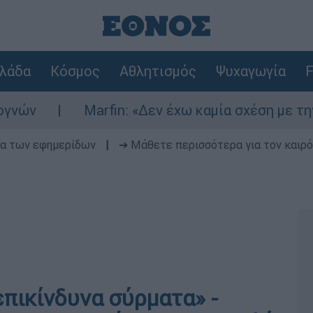
λάδα
Κόσμος
Αθλητισμός
Ψυχαγωγία
F
Marfin: «Δεν έχω καμία σχέση με την επίθεσ
δα των εφημερίδων
|
➔ Μάθετε περισσότερα για τον καιρό
επικίνδυνα σύρματα» -