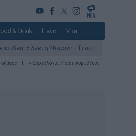
ood & Drink
Travel
Viral
η» λέει η 46χρονη - Τι αποκάλυψε στους αστυνομ
 σήμερα
|
➔ Εορτολόγιο: Ποιοι γιορτάζουν