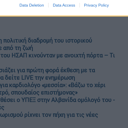
α παιδιά μας και να υποστούν μία ψυχική
Data Deletion
Data Access
Privacy Policy
στήκαμε και εμείς», τονίζει ο κ.
 πολιτική διαδρομή του ιστορικού
 από τη ζωή
ου ΗΣΑΠ κινούνταν με ανοιχτή πόρτα – Τι
ιάζει για πρώτη φορά έκθεση με τα
θα δείτε LIVE την ενημέρωση
ια καρδιολόγο «μεσσία»: «Βάζω το χέρι
ατρό, σπουδαίος επιστήμονας»
θέσει ο ΥΠΕΞ στην Αλβανίδα ομόλογό του -
ές
ρισμού ρίχνει τον πήχη για τις νέες