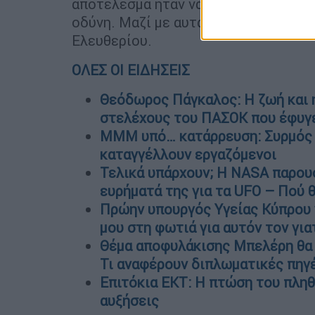
αποτέλεσμα ήταν να ταλαιπωρηθούν τ
οδύνη. Μαζί με αυτά ψυχική οδύνη υπε
Ελευθερίου.
ΟΛΕΣ ΟΙ ΕΙΔΗΣΕΙΣ
Θεόδωρος Πάγκαλος: Η ζωή και η
στελέχους του ΠΑΣΟΚ που έφυγε
ΜΜΜ υπό… κατάρρευση: Συρμός τ
καταγγέλλουν εργαζόμενοι
Τελικά υπάρχουν; Η NASA παρουσ
ευρήματά της για τα UFO – Πού 
Πρώην υπουργός Υγείας Κύπρου γ
μου στη φωτιά για αυτόν τον γι
Θέμα αποφυλάκισης Μπελέρη θα 
Τι αναφέρουν διπλωματικές πηγ
Επιτόκια ΕΚΤ: Η πτώση του πληθω
αυξήσεις