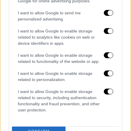
Google for online advertising purposes.
γραμματεία αυτής. Τα οποιαδήποτε
αποδεικτικά στοιχεία επισυνάπτονται στο
I want to allow Google to send me
πρακτικό.
personalized advertising.
Η τυχόν απόφαση της τριμελούς Λυκειακής
I want to allow Google to enable storage
Επιτροπής για μηδενισμό γραπτού δοκιμίου
related to analytics like cookies on web or
device identifiers in apps.
υποψηφίου, πρέπει να είναι πλήρως
αιτιολογημένη σε πρακτικό που συντάσσεται
I want to allow Google to enable storage
και υπογράφεται από τον πρόεδρο, τα δύο
related to functionality of the website or app.
μέλη και το γραμματέα της Λυκειακής
I want to allow Google to enable storage
Επιτροπής, στο οποίο πρέπει να
related to personalization.
αναφέρονται με σαφήνεια οι λόγοι για τους
οποίους μηδενίζεται το γραπτό δοκίμιο.
I want to allow Google to enable storage
related to security, including authentication
Σε περίπτωση που υπάρχουν στοιχεία τα
functionality and fraud prevention, and other
οποία συλλαμβάνεται να κατέχει ο
user protection.
υποφήφιος, αυτά επισυνάπτονται στο
πρακτικό που συντάσσεται και η τριμελής