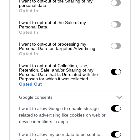
not limited to your visit or usage behaviour. You may click to
I want to opt-out of the Sharing of my
personal data.
grant or deny consent to Google and its third-party tags to
Opted In
use your data for below specified purposes in below Google
consent section.
I want to opt-out of the Sale of my
Personal Data.
Opted In
I want to opt-out of processing my
Personal Data for Targeted Advertising.
Opted In
I want to opt-out of Collection, Use,
Retention, Sale, and/or Sharing of my
Personal Data that Is Unrelated with the
Purposes for which it was collected.
Opted Out
Google consents
Η Λυκειακή επιτροπή, πριν από την επιβολή
I want to allow Google to enable storage
της ανωτέρω ποινής, καλεί σε προφορική
related to advertising like cookies on web or
απολογία τον υποψήφιο και συντάσσει
device identifiers in apps.
σχετικό πρακτικό που υπογράφεται από την
τριμελη Λυκειακή Επιτροπή και τον
I want to allow my user data to be sent to