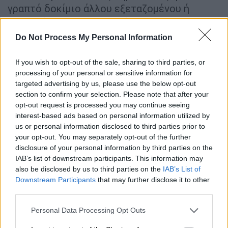
γραπτό δοκίμιο άλλου εξεταζομένου ή
θορυβεί και δε συμμορφώνεται με τις
υποδείξεις των επιτηρητών, επιχειρώντας
Do Not Process My Personal Information
να αντιγράψει ή εμποδίζοντάς την εξέταση
άλλων εξεταζομένων ή δολιεύεται με άλλο
If you wish to opt-out of the sale, sharing to third parties, or
τρόπο την εξέτασή του, απομακρύνεται από
processing of your personal or sensitive information for
targeted advertising by us, please use the below opt-out
την αίθουσα εξέτασης με αιτιολογημένη
section to confirm your selection. Please note that after your
απόφασή της Λυκειακής επιτροπής και το
opt-out request is processed you may continue seeing
γραπτό δοκίμιο βαθμολογείται από τη
interest-based ads based on personal information utilized by
Λυκειακή επιτροπή με τον κατώτερο βαθμό
us or personal information disclosed to third parties prior to
your opt-out. You may separately opt-out of the further
μηδέν (0).
disclosure of your personal information by third parties on the
IAB’s list of downstream participants. This information may
also be disclosed by us to third parties on the
IAB’s List of
Downstream Participants
that may further disclose it to other
third parties.
Please note that this website/app uses one or more Google
Personal Data Processing Opt Outs
services and may gather and store information including but