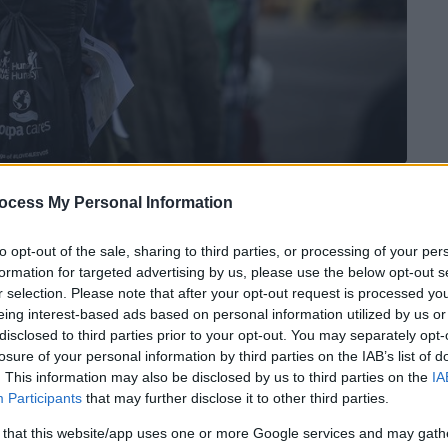
ocess My Personal Information
 το ΕΘΝΟΣ στη Google
to opt-out of the sale, sharing to third parties, or processing of your per
Καρά Τεπέ τα προσφυγόπουλα ένα παραπάνω
formation for targeted advertising by us, please use the below opt-out s
τραύματά τους. Αν ο μικρός Μοχάμεντ
r selection. Please note that after your opt-out request is processed y
ιγουριά στο καμπ της Μόριας, τότε έχει μία
eing interest-based ads based on personal information utilized by us or
ου», ανέφερε ο Δημήτρης Αναγνωστόπουλος,
disclosed to third parties prior to your opt-out. You may separately opt-
losure of your personal information by third parties on the IAB’s list of
ιρείας Ελλάδος και καθηγητής
. This information may also be disclosed by us to third parties on the
IA
ς το στίγμα της κατάστασης που επικρατεί
Participants
that may further disclose it to other third parties.
οσφύγων κατά τη διάρκεια του «8oυ
 that this website/app uses one or more Google services and may gath
γγισης στην Ιατρική Περίθαλψη». Το