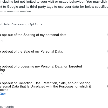
including but not limited to your visit or usage behaviour. You may click 
 υπό την αιγίδα της Γ' Ψυχιατρικής
 to Google and its third-party tags to use your data for below specifi
και ολοκληρώθηκε το Σάββατο, 3
ogle consent section.
l Data Processing Opt Outs
ροσφυγόπουλων στα κέντρα φύλαξης και
πρόνοιας απασχόλησαν, μεταξύ άλλων, τους
o opt-out of the Sharing of my personal data.
ας ότι αυτές επιδεινώνουν την κατάσταση
In
υν προβλήματα ψυχικής υγείας.
o opt-out of the Sale of my Personal Data.
κτώβριο του 2017 δεν υπάρχει
In
 με αποτέλεσμα να χρειάζεται να γίνει
to opt-out of processing my Personal Data for Targeted
αφικού προσδιορισμού προκειμένου να
ing.
In
στικά κέντρα της Αθήνας και
ία, όμως, δεν γίνεται πολλές φορές άμεσα.
o opt-out of Collection, Use, Retention, Sale, and/or Sharing
ersonal Data that Is Unrelated with the Purposes for which it
lected.
Λέσβου έχει μείνει με δύο ψυχιάτρους εκ
Out
 διευθυντή του Βοστάνειου νοσοκομείου.
consents
 Γιατρών του Κόσμου, τα οποία