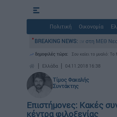
Πολιτική
Οικονομία
Ελ
 8 ημερών - Νοσηλευόταν στη ΜΕΘ Νεογνών
BREAKING NEWS:
δημοφιλές τώρα:
Σου καίει το μυαλό: Το 
┋
Ελλάδα
┋
04.11.2018 16:38
Τίμος Φακαλής
Συντάκτης
Επιστήμονες: Κακές συ
κέντρα φιλοξενίας