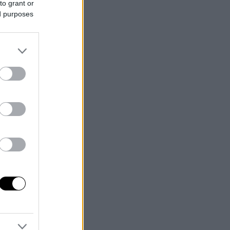
to grant or
ed purposes