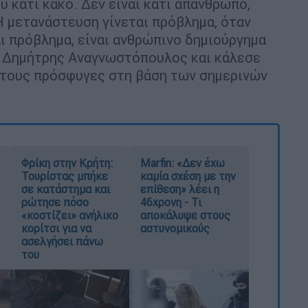
ύ κάτι κακό. Δεν είναι κάτι απάνθρωπο,
Η μετανάστευση γίνεται πρόβλημα, όταν
αι πρόβλημα, είναι ανθρώπινο δημιούργημα
 ο Δημήτρης Αναγνωστόπουλος και κάλεσε
 τους πρόσφυγες στη βάση των σημερινών
Φρίκη στην Κρήτη:
Marfin: «Δεν έχω
Τουρίστας μπήκε
καμία σχέση με την
σε κατάστημα και
επίθεση» λέει η
ρώτησε πόσο
46χρονη - Τι
«κοστίζει» ανήλικο
αποκάλυψε στους
κορίτσι για να
αστυνομικούς
ασελγήσει πάνω
του