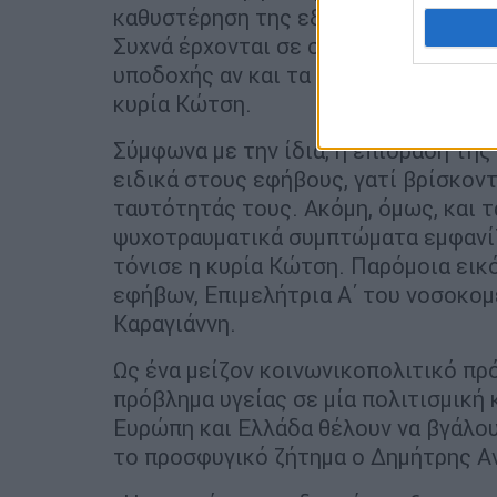
καθυστέρηση της εξέτασης του αιτήμ
Συχνά έρχονται σε σύγκρουση με άλλ
υποδοχής αν και τα παιδιά θέλουν να
κυρία Κώτση.
Σύμφωνα με την ίδια, η επίδραση της
ειδικά στους εφήβους, γατί βρίσκοντ
ταυτότητάς τους. Ακόμη, όμως, και τ
ψυχοτραυματικά συμπτώματα εμφανίζ
τόνισε η κυρία Κώτση. Παρόμοια εικ
εφήβων, Επιμελήτρια Α΄ του νοσοκομ
Καραγιάννη.
Ως ένα μείζον κοινωνικοπολιτικό πρό
πρόβλημα υγείας σε μία πολιτισμική 
Ευρώπη και Ελλάδα θέλουν να βγάλου
το προσφυγικό ζήτημα ο Δημήτρης 