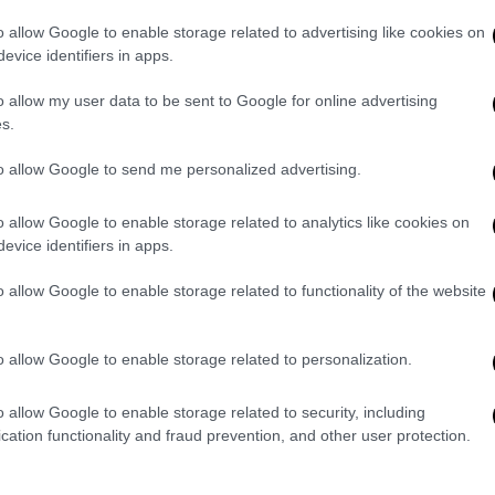
ιο συνήθη συμπτώματα που αντιμετωπίζουν
o allow Google to enable storage related to advertising like cookies on
 κυρίως άγχος, κόπωση, ανορεξία,
evice identifiers in apps.
θεση, απώλεια της ταυτότητας, δυσπιστίας,
o allow my user data to be sent to Google for online advertising
ειψης ηθικού.
s.
ι τραυματικές τόσο πριν τη μετανάστευση
to allow Google to send me personalized advertising.
χουν ζήσει εξαιρετικά δυσμενείς εμπειρίες
ς σε καμπ», παρατήρησε η ψυχίατρος παιδιών
o allow Google to enable storage related to analytics like cookies on
ι της μονάδας εφήβων στο νοσοκομείο
evice identifiers in apps.
o allow Google to enable storage related to functionality of the website
οποία αντιμετωπίζουν προβλήματα ψυχικής
 του ΑΧΕΠΑ είναι κυρίως από το Ιράκ, το
o allow Google to enable storage related to personalization.
o allow Google to enable storage related to security, including
οσφυγόπουλα συχνά εκφράζουν παράπονα για
cation functionality and fraud prevention, and other user protection.
μένουν στους καταυλισμούς έξω από τη
σης στο σχολείο αλλά και για την