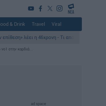
ood & Drink
Travel
Viral
» λέει η 46χρονη - Τι αποκάλυψε στους αστυνομι
 νο1 στην καρδιά...