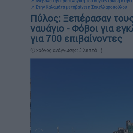
📌 Ανέβαλε την προεκλογική του συγκέντρωση στην
📌 Στην Καλαμάτα μεταβαίνει η Σακελλαροπούλου
Πύλος: Ξεπέρασαν τους 
ναυάγιο - Φόβοι για εγ
για 700 επιβαίνοντες
🕛 χρόνος ανάγνωσης: 3 λεπτά ┋