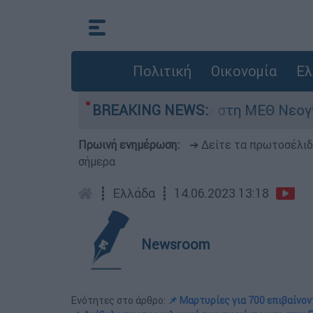
Πολιτική
Οικονομία
Ελ
μερών - Νοσηλευόταν στη ΜΕΘ Νεογνών
BREAKING NEWS:
M
Πρωινή ενημέρωση:
➔ Δείτε τα πρωτοσέλι
σήμερα
┋
Ελλάδα
┋
14.06.2023 13:18
Newsroom
Ενότητες στο άρθρο:
📌 Μαρτυρίες για 700 επιβαίνο