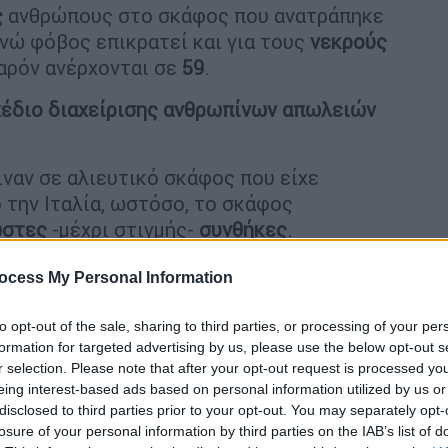
ς
ανθρώπους στο σκάφος που ανατράπηκε
ενώ φόβος επικρατεί και για τους
νεκρούς
αρόν ανέρχονται σε
59
.
έδιο διαχείρισης ανθρωπίνων απωλειών
ιναν σε αλιευτικό σκάφος που είχε
 την Ιταλία, ωστόσο, το σκάφος
ωστες
-μέχρι στιγμής-
συνθήκες
.
οντες
ocess My Personal Information
τομα πάνω στο σκάφος
, ωστόσο, οι
to opt-out of the sale, sharing to third parties, or processing of your per
ται για περίπου 500 άτομα. Την ίδια ώρα,
formation for targeted advertising by us, please use the below opt-out s
ιαπρακά για το OPEN, οι
πρώτοι 100
r selection. Please note that after your opt-out request is processed y
eing interest-based ads based on personal information utilized by us or
αμάτα.
disclosed to third parties prior to your opt-out. You may separately opt-
losure of your personal information by third parties on the IAB’s list of