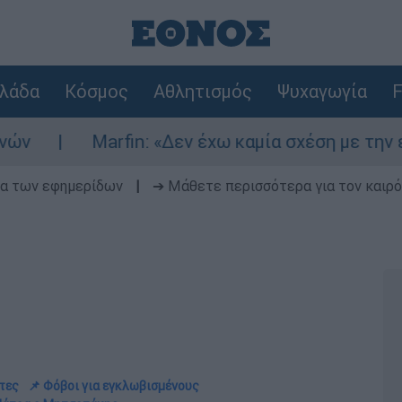
λάδα
Κόσμος
Αθλητισμός
Ψυχαγωγία
F
arfin: «Δεν έχω καμία σχέση με την επίθεση» λέ
δα των εφημερίδων
|
➔ Μάθετε περισσότερα για τον καιρό
ντες
📌 Φόβοι για εγκλωβισμένους