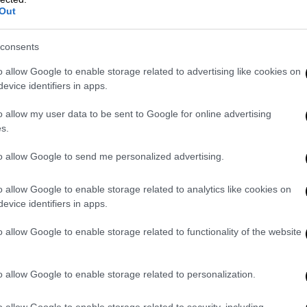
Out
consents
o allow Google to enable storage related to advertising like cookies on
 Μέση Ανατολή και Αφρική.
evice identifiers in apps.
o allow my user data to be sent to Google for online advertising
s.
λτίο ειδήσεων του OPEN ο Μίλτος
δίας, υπάρχουν έντονη ανησυχία και φόβοι
to allow Google to send me personalized advertising.
του σκάφους.
o allow Google to enable storage related to analytics like cookies on
ευτικό υπήρχαν και οι
διακινητές
, καθώς το
evice identifiers in apps.
ίτης από το Λιμενικό Σώμα και δύο άτομα
o allow Google to enable storage related to functionality of the website
θανότητα εκείνοι ήταν οι διακινητές που
ίδιο ρεπορτάζ.
o allow Google to enable storage related to personalization.
o allow Google to enable storage related to security, including