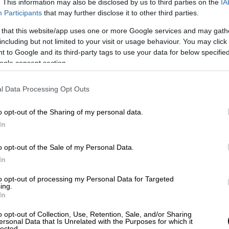
στηθεί
μεγάλη επιχείρηση
για την υποδοχή
. This information may also be disclosed by us to third parties on the
IA
στούν και να λάβουν όποια βοήθεια
Participants
that may further disclose it to other third parties.
τα όλα τα νοσοκομεία της Πελοποννήσου,
 that this website/app uses one or more Google services and may gath
φερθούν τραυματίες.
including but not limited to your visit or usage behaviour. You may click 
 to Google and its third-party tags to use your data for below specifi
ogle consent section.
l Data Processing Opt Outs
o opt-out of the Sharing of my personal data.
In
o opt-out of the Sale of my Personal Data.
In
to opt-out of processing my Personal Data for Targeted
ing.
In
o opt-out of Collection, Use, Retention, Sale, and/or Sharing
ersonal Data that Is Unrelated with the Purposes for which it
lected.