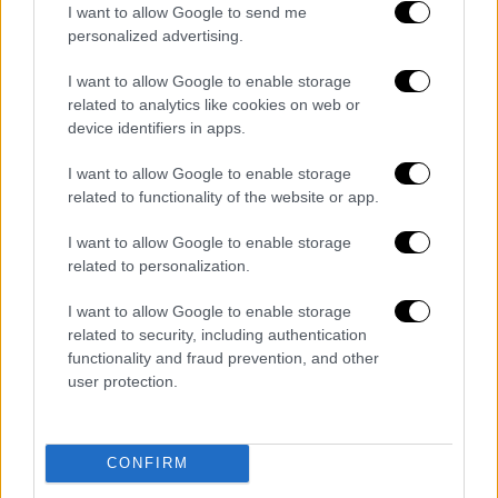
I want to allow Google to send me
Κλίση αριστερά ο κόσμος δεξιά, στην άλλη
personalized advertising.
κλίση δεξιά ο κόσμος πήγαινε αριστερά,
άλλη μια κλίση και έφυγε το καράβι επειδή
I want to allow Google to enable storage
ήταν υπερφορτωμένο έφυγε και
related to analytics like cookies on web or
device identifiers in apps.
αναποδογύρισε. Όταν έδεσε το ελληνικό
πλοίο τα σχοινιά, ο κόσμος ηρέμησε.
I want to allow Google to enable storage
Πιστεύω ότι το τράβηξαν πιο γρήγορα και
related to functionality of the website or app.
κουνήθηκε.»
I want to allow Google to enable storage
related to personalization.
ΟΛΕΣ ΟΙ ΕΙΔΗΣΕΙΣ
I want to allow Google to enable storage
Κως: Μυστήριο με τα τελευταία SMS
related to security, including authentication
της 27χρονης Αναστάζια προς τον
functionality and fraud prevention, and other
σύντροφό της – Πού εστιάζουν οι αρχές
user protection.
Πώς εξαφανίστηκε το υποβρύχιο στην
Ατλαντικό: Ποια σενάρια εξετάζουν οι
υπεύθυνοι - Αδειάζει η κλεψύδρα για το
CONFIRM
πλήρωμα