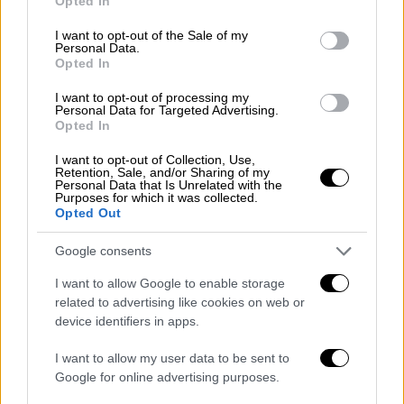
Opted In
use your data for below specified purposes in below Google
υποστήριξε «είμαι αθώος, με κατηγορούν
consent section.
I want to opt-out of the Sale of my
επειδή γνώριζα τον καπετάνιο». Ένας άλλος
Personal Data.
εξηγεί πως προσπαθούσα να βάλω τάξη στο
Opted In
κατάστρωμα γιατί είμασταν πολλά άτομα και
I want to opt-out of processing my
γίνονταν φασαρίες. Δεν είμαι μέλος
Personal Data for Targeted Advertising.
Opted In
κυκλώματος. ό,τι έκανα το έκανα μόνος μου
προκειμένου να βοηθήσω για να έχουμε ένα
I want to opt-out of Collection, Use,
Retention, Sale, and/or Sharing of my
ήρεμο ταξίδι»
Personal Data that Is Unrelated with the
Purposes for which it was collected.
Opted Out
Συγκλονιστικές μαρτυρίες
Google consents
Την ίδια ώρα αίσθηση προκαλούν οι
συμπληρωματικές μαρτυρίες μεταναστών
I want to allow Google to enable storage
που υποστηρίζουν ότι το ναυάγιο οφείλεται
related to advertising like cookies on web or
device identifiers in apps.
σε λάθος χειρισμό του σκάφους του
λιμενικού. «Προσπάθησε το ελληνικό πλοίο
I want to allow my user data to be sent to
να μας τραβήξει, έκανε μια κλίση το δικό μας
Google for online advertising purposes.
καράβι αναλόγως πού πήγαινε ο κόσμος.