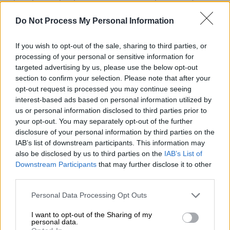
μαραθώνιες απολογίες τους.
Do Not Process My Personal Information
If you wish to opt-out of the sale, sharing to third parties, or
processing of your personal or sensitive information for
targeted advertising by us, please use the below opt-out
section to confirm your selection. Please note that after your
video
opt-out request is processed you may continue seeing
interest-based ads based on personal information utilized by
us or personal information disclosed to third parties prior to
your opt-out. You may separately opt-out of the further
disclosure of your personal information by third parties on the
IAB’s list of downstream participants. This information may
also be disclosed by us to third parties on the
IAB’s List of
Στις απολογίες τους οι εννέα
Downstream Participants
that may further disclose it to other
συλληφθέντες, όλοι Αιγύπτιοι δηλώνουν
third parties.
αθώοι. Υποστηρίζουν ότι και οι ίδιοι
Please note that this website/app uses one or more Google
Personal Data Processing Opt Outs
πλήρωσαν υπέρογκα ποσά και κατονομάζουν
services and may gather and store information including but
ένα συγκεκριμένο πρόσωπο ομοεθνή τους.
not limited to your visit or usage behaviour. You may click to
I want to opt-out of the Sharing of my
personal data.
Ένας από τους φερόμενους ως διακινητές
grant or deny consent to Google and its third-party tags to