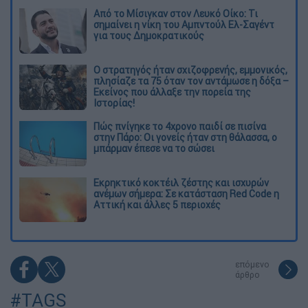
Από το Μίσιγκαν στον Λευκό Οίκο: Τι
σημαίνει η νίκη του Αμπντούλ Ελ-Σαγέντ
για τους Δημοκρατικούς
O στρατηγός ήταν σχιζοφρενής, εμμονικός,
πλησίαζε τα 75 όταν τον αντάμωσε η δόξα –
Εκείνος που άλλαξε την πορεία της
Ιστορίας!
Πώς πνίγηκε το 4χρονο παιδί σε πισίνα
στην Πάρο: Οι γονείς ήταν στη θάλασσα, ο
μπάρμαν έπεσε να το σώσει
Εκρηκτικό κοκτέιλ ζέστης και ισχυρών
ανέμων σήμερα: Σε κατάσταση Red Code η
Αττική και άλλες 5 περιοχές
επόμενο
άρθρο
#TAGS