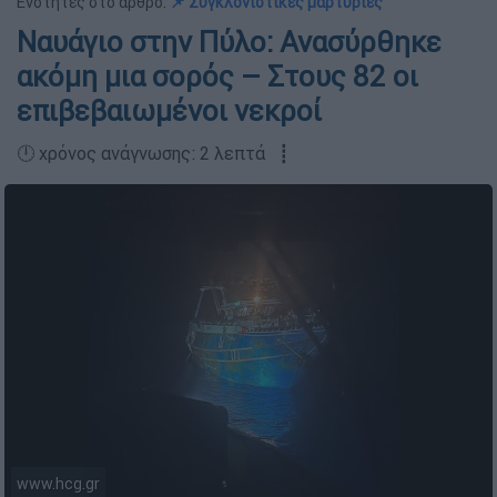
Ενότητες στο άρθρο:
📌 Συγκλονιστικές μαρτυρίες
Ναυάγιο στην Πύλο: Ανασύρθηκε
ακόμη μια σορός – Στους 82 οι
επιβεβαιωμένοι νεκροί
🕛 χρόνος ανάγνωσης: 2 λεπτά ┋
www.hcg.gr