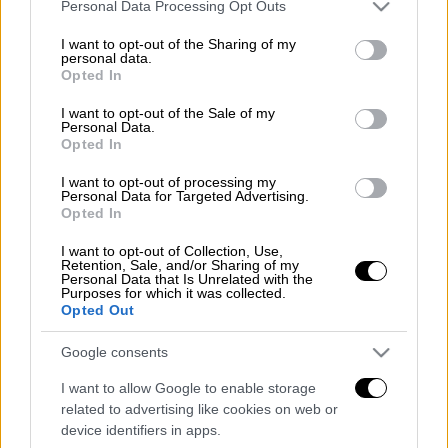
Please note that this website/app uses one or more Google
Προσθέστε το ΕΘΝΟΣ στη Google
Personal Data Processing Opt Outs
services and may gather and store information including but
not limited to your visit or usage behaviour. You may click to
I want to opt-out of the Sharing of my
Διαβάστε εδώ τα πρωτοσέλιδα
personal data.
grant or deny consent to Google and its third-party tags to
Opted In
των
εφημερίδων
.
use your data for below specified purposes in below Google
consent section.
I want to opt-out of the Sale of my
Διαβάστε εδώ τα πρωτοσέλιδα
Personal Data.
Opted In
των
πολιτικών εφημερίδων.
Διαβάστε εδώ τα πρωτοσέλιδα
I want to opt-out of processing my
Personal Data for Targeted Advertising.
των
αθλητικών εφημερίδων.
Opted In
Διαβάστε ακόμη
I want to opt-out of Collection, Use,
Retention, Sale, and/or Sharing of my
Personal Data that Is Unrelated with the
Δημιούργησαν με AI νέους ιούς μέσα σε
Purposes for which it was collected.
λίγες ώρες - Γιατί προβληματίζονται οι
Opted Out
επιστήμονες
Google consents
Σαν το τρομακτικό It: 15χρονο ντυμένος
I want to allow Google to enable storage
κλόουν μαχαίρωσε μέχρι θανάτου
ηλικιωμένο - Τον κατέγραψε κάμερα
related to advertising like cookies on web or
device identifiers in apps.