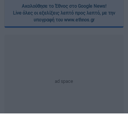
Ακολούθησε το Έθνος στο Google News!
Live όλες οι εξελίξεις λεπτό προς λεπτό, με την
υπογραφή του www.ethnos.gr