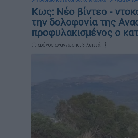
📌 Προσπάθησε να σβήσει το ιστορικό
📌 «Καίνε» το
Κως: Νέο βίντεο - ντοκ
την δολοφονία της Ανα
προφυλακισμένος ο κα
🕛 χρόνος ανάγνωσης: 3 λεπτά ┋