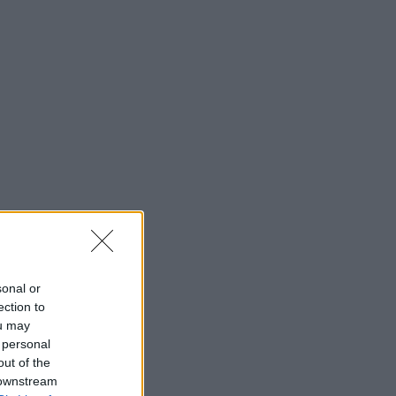
sonal or
ection to
ou may
 personal
out of the
 downstream