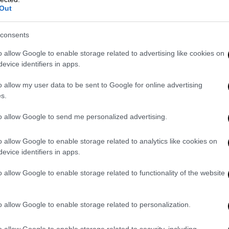
Out
consents
o allow Google to enable storage related to advertising like cookies on
evice identifiers in apps.
o allow my user data to be sent to Google for online advertising
s.
to allow Google to send me personalized advertising.
o allow Google to enable storage related to analytics like cookies on
evice identifiers in apps.
SMS του 32χρονου που
o allow Google to enable storage related to functionality of the website
o allow Google to enable storage related to personalization.
την Κυριακή πως ανακαλύφθηκε στο κινητό
ε ομοεθνείς του στην Ιταλία.
o allow Google to enable storage related to security, including