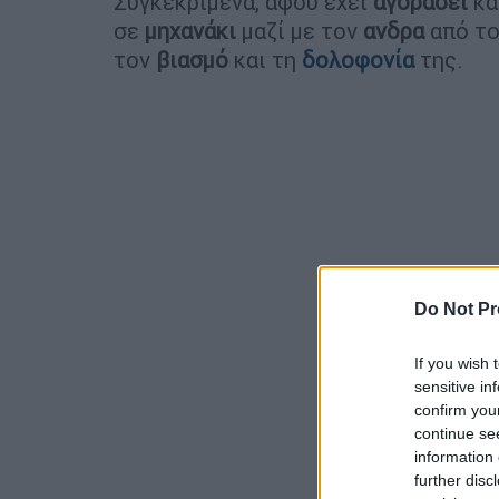
Συγκεκριμένα, αφού έχει
αγοράσει
κά
σε
μηχανάκι
μαζί με τον
ανδρα
από τ
τον
βιασμό
και τη
δολοφονία
της.
Do Not Pr
If you wish 
sensitive in
confirm you
continue se
information 
further disc