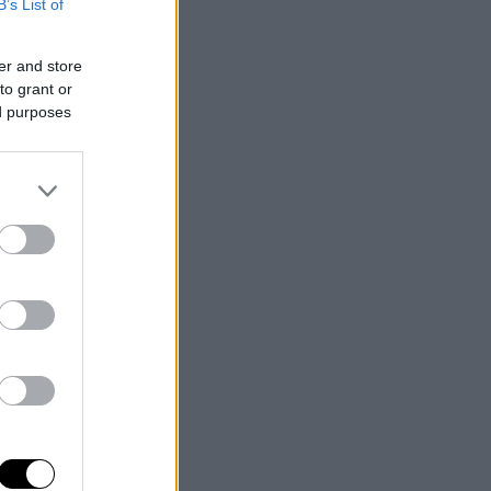
B’s List of
er and store
to grant or
ed purposes