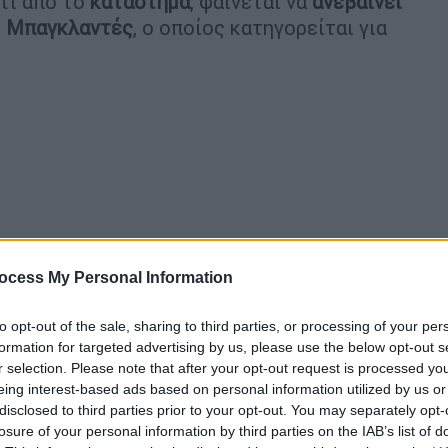
τι από το
κατάστημα
, φαίνεται να
ανεβαίνει
ο
Μπαγκλαντές
, ο οποίος κατηγορείται για
ocess My Personal Information
to opt-out of the sale, sharing to third parties, or processing of your per
formation for targeted advertising by us, please use the below opt-out s
r selection. Please note that after your opt-out request is processed y
eing interest-based ads based on personal information utilized by us or
disclosed to third parties prior to your opt-out. You may separately opt-
losure of your personal information by third parties on the IAB’s list of