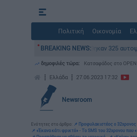
Πολιτική
Οικονομία
Ελ
 «κόκκινα» - Ολοκληρώθηκαν 325 αυτοψίες στις 
BREAKING NEWS:
δημοφιλές τώρα:
Κατσαφάδος στο OPEN: 
┋
Ελλάδα
┋
27.06.2023 17:32
Newsroom
Ενότητες στο άρθρο:
📌 Προφυλακιστέος ο 32χρονος 
📌 «Έκανα κάτι φρικτό» - Το SMS του 32χρονου που «