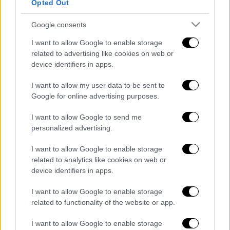
στον Ευαγγελισμό – Ποιους χώρους
Opted Out
επισκέφθηκε και τι ζήτησε
Google consents
Μέλη των Σπαρτιατών καλούν σε
ομοφοβική αντιδιαδήλωση ενάντια σε
I want to allow Google to enable storage
related to advertising like cookies on web or
πορεία ΛΟΑΤΚΙ+ στα Χανιά -
device identifiers in apps.
Επιστρατεύουν και μοναχούς
Ακίνητα: 11 περιοχές της Αττικής με
I want to allow my user data to be sent to
ενοίκιο άνω των 1.000 ευρώ το μήνα για
Google for online advertising purposes.
100 τ.μ.
I want to allow Google to send me
personalized advertising.
Διαβάστε ακόμη
I want to allow Google to enable storage
Επιστήμονες ανακάλυψαν τον τέταρτο
related to analytics like cookies on web or
γνωστό τύπο μεταδοτικού καρκίνου στον
κόσμο
device identifiers in apps.
I want to allow Google to enable storage
Μουντιάλ 2026: «Θα ανατινάξω τον Μέσι με
related to functionality of the website or app.
τέσσερις βόμβες» - Οι τρομοκρατικές
απειλές που ερεύνησε το FBI
I want to allow Google to enable storage