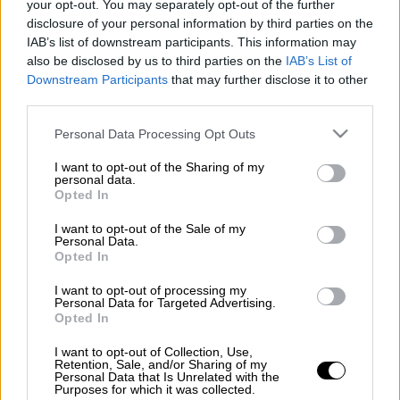
your opt-out. You may separately opt-out of the further
πληροφορίες
του
Proson.gr η προκήρυξη
disclosure of your personal information by third parties on the
"μαμούθ"
της
Δημοτικής Αστυνομίας
IAB’s list of downstream participants. This information may
ύστερα
από
διάφορες παλινοδίες
έρχεται
also be disclosed by us to third parties on the
IAB’s List of
Downstream Participants
that may further disclose it to other
μετά το καλοκαίρι.
third parties.
Διαβάστε περισσότερα στο
proson.gr.
Please note that this website/app uses one or more Google
Personal Data Processing Opt Outs
services and may gather and store information including but
ΟΛΕΣ ΟΙ ΕΙΔΗΣΕΙΣ
not limited to your visit or usage behaviour. You may click to
I want to opt-out of the Sharing of my
personal data.
grant or deny consent to Google and its third-party tags to
Μητσοτάκης στο υπουργικό: «Να είναι η
Opted In
use your data for below specified purposes in below Google
4ετία της αποτελεσματικότητας και
consent section.
I want to opt-out of the Sale of my
των αλμάτων» - Τι περιλαμβάνουν οι
Personal Data.
Opted In
μπλε φάκελοι
Ερευνάται ο θάνατος της τουρίστριας
I want to opt-out of processing my
Personal Data for Targeted Advertising.
στη Θάσο και η καθυστέρηση του ΕΚΑΒ:
Opted In
Ένα ασθενοφόρο και... μισό για
I want to opt-out of Collection, Use,
ολόκληρο το νησί
Retention, Sale, and/or Sharing of my
Personal Data that Is Unrelated with the
Αιφνιδιαστική επίσκεψη Χρυσοχοΐδη
Purposes for which it was collected.